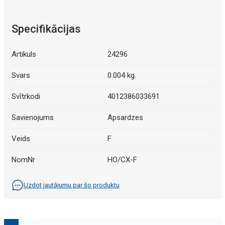
Specifikācijas
Artikuls
24296
Svars
0.004 kg.
Svītrkodi
4012386033691
Savienojums
Apsardzes
Veids
F
NomNr
HO/CX-F
Uzdot jautājumu par šo produktu