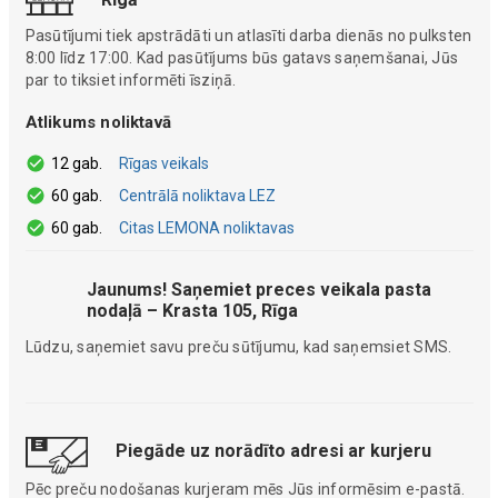
Pasūtījumi tiek apstrādāti un atlasīti darba dienās no pulksten
8:00 līdz 17:00. Kad pasūtījums būs gatavs saņemšanai, Jūs
par to tiksiet informēti īsziņā.
Atlikums noliktavā
12 gab.
Rīgas veikals
60 gab.
Centrālā noliktava LEZ
60 gab.
Citas LEMONA noliktavas
Jaunums! Saņemiet preces veikala pasta
nodaļā – Krasta 105, Rīga
Lūdzu, saņemiet savu preču sūtījumu, kad saņemsiet SMS.
Piegāde uz norādīto adresi ar kurjeru
Pēc preču nodošanas kurjeram mēs Jūs informēsim e-pastā.