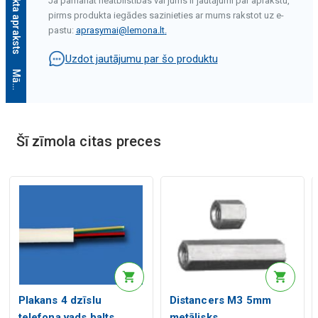
Ja pamanāt neatbilstības vai jums ir jautājumi par aprakstu,
pirms produkta iegādes sazinieties ar mums rakstot uz e-
pastu:
aprasymai@lemona.lt
.
Uzdot jautājumu par šo produktu
M
ā
k
s
l
ī
g
ā
i
n
t
e
l
e
k
t
a
a
p
r
a
k
s
t
s
Šī zīmola citas preces
Mākslīgā intelekta apraksts
Plakans 4 dzīslu
Distancers M3 5mm
telefona vads balts
metālisks