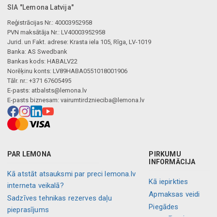
Mākslīgā intelekta apraksts
SIA "Lemona Latvija"
Reģistrācijas Nr.: 40003952958
PVN maksātāja Nr.: LV40003952958
Jurid. un Fakt. adrese: Krasta iela 105, Rīga, LV-1019
Banka: AS Swedbank
Bankas kods: HABALV22
Norēķinu konts: LV89HABA0551018001906
Tālr. nr.: +371 67605495
E-pasts:
atbalsts@lemona.lv
E-pasts biznesam:
vairumtirdznieciba@lemona.lv
PAR LEMONA
PIRKUMU
INFORMĀCIJA
Kā atstāt atsauksmi par preci lemona.lv
Kā iepirkties
interneta veikalā?
Apmaksas veidi
Sadzīves tehnikas rezerves daļu
Piegādes
pieprasījums