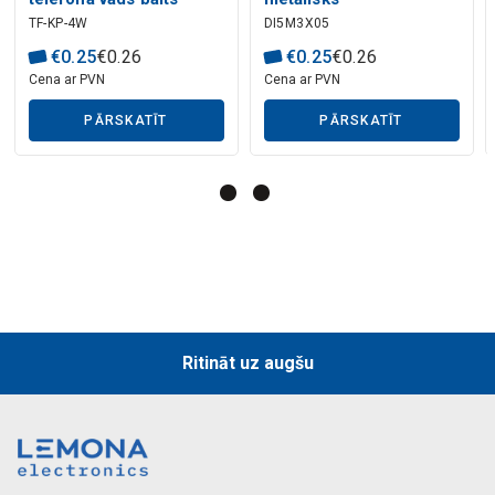
TF-KP-4W
DI5M3X05
€
0
.
25
€
0
.
26
€
0
.
25
€
0
.
26
Mākslīgā intelekta apraksts
Cena ar PVN
Cena ar PVN
PĀRSKATĪT
PĀRSKATĪT
Mākslīgā intelekta apraksts
Ritināt uz augšu