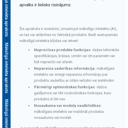
Mākslīgā intelekta apraksts
apvalks ir lielisks risinājums.
Šis apraksts ir izveidots, izmantojot mākslīgo intelektu (AI),
un tas var atšķirties no faktiskā produkta. Bieži sastopamās
mākslīgā intelekta kļūdas var ietvert:
Mākslīgā intelekta apraksts
Neprecīzas produkta funkcijas:
dažas tehniskās
specifikācijas, krāsas, izmēri vai citi parametri var
būt neprecīzi vai izlaisti.
Nepareiza saderības informācija:
mākslīgais
intelekts var sniegt nepareizu informāciju par
produktu saderību ar citām ierīcēm vai sistēmām.
Pārmērīgi optimistiskas funkcijas:
dažos
gadījumos var tikt nodrošinātas funkcijas, kuru
produkts iš īsti nav.
Mākslīgā intelekta apraksts
Nosaukuma vai modeļa neatbilstības:
mākslīgais intelekts var maldināt produkta
nosaukumu vai modeli.