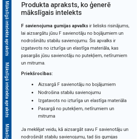
Mākslīgā intelekta apraksts
Produkta apraksts, ko ģenerē
mākslīgais intelekts
F savienojuma gumijas apvalks
ir lielisks risinājums,
lai aizsargātu jūsu F savienotāju no bojājumiem un
nodrošinātu stabilu savienojumu. Šis apvalks ir
izgatavots no izturīga un elastīga materiāla, kas
pasargās jūsu savienotāju no putekļiem, netīrumiem
un mitruma.
Mākslīgā intelekta apraksts
Priekšrocības:
Aizsargā F savienotāju no bojājumiem
Nodrošina stabilu savienojumu
Izgatavots no izturīga un elastīga materiāla
Pasargā no putekļiem, netīrumiem un
mitruma
Ja meklējat veidu, kā aizsargāt savu F savienotāju un
nodrošināt stabilu savienojumu, tad šis gumijas