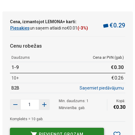
Cena, izmantojot LEMONA+ karti:
€
0
.
29
Piesakies
un saņem atlaidi no
€
0
.
01
(-3%)
Cenu robežas
Daudzums
Cena ar PVN (gab.)
1-9
€
0
.
30
€
0
.
26
10+
B2B
Saņemiet piedāvājumu
Min. daudzums: 1
Kopā:
€
0
.
30
Mērvienība: gab.
Komplekts = 10 gab.
PIEVIENOT GROZAM