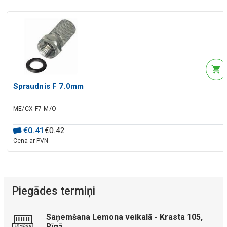
Spraudnis F 7.0mm
ME/CX-F7-M/O
€
0
.
41
€
0
.
42
Cena ar PVN
Piegādes termiņi
Saņemšana Lemona veikalā - Krasta 105,
Rīgā