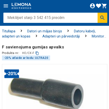
Titullapa
Datori un mājas birojs
Datoru kabeļi,
adapteri un kopas
Adapteri un pārveidotāji
Monitoru
/ TV/ AV adapteri
F savienojuma gumijas apvalks
Produkta nr.:
HO/CX-F
-20% atlaide ar kodu: ULTRA20