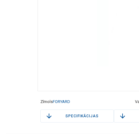
Zīmols
FORYARD
Va
SPECIFIKĀCIJAS