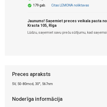
179 gab.
Citas LEMONA noliktavas
Jaunums! Saņemiet preces veikala pasta no
Krasta 105, Rīga
Lūdzu, saņemiet savu preču sūtījumu, kad saņems
Preces apraksts
5V, 50-80mcd, 30°, 567nm
Noderīga informācija