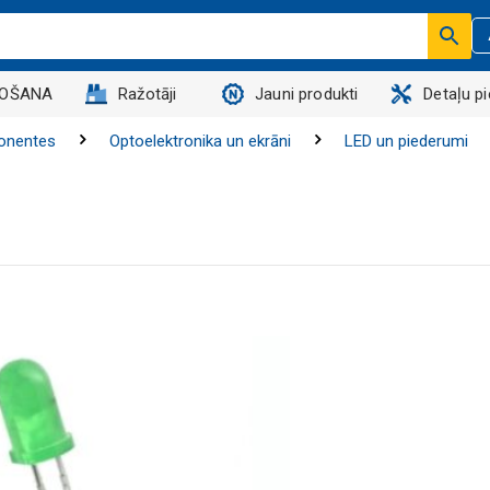
DOŠANA
Ražotāji
Jauni produkti
Detaļu p
onentes
Optoelektronika un ekrāni
LED un piederumi