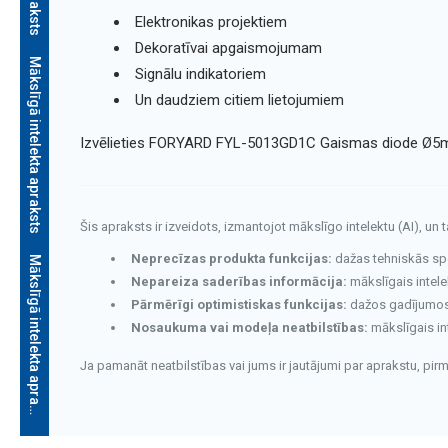
Elektronikas projektiem
Dekoratīvai apgaismojumam
Mākslīgā intelekta apraksts
Signālu indikatoriem
Un daudziem citiem lietojumiem
Izvēlieties FORYARD FYL-5013GD1C Gaismas diode Ø5mm z
Šis apraksts ir izveidots, izmantojot mākslīgo intelektu (AI), un 
Neprecīzas produkta funkcijas:
dažas tehniskās speci
M
ā
k
s
l
ī
g
ā
i
n
t
e
l
e
k
t
a
a
p
r
a
k
s
t
s
Nepareiza saderības informācija:
mākslīgais intele
Pārmērīgi optimistiskas funkcijas:
dažos gadījumos v
Nosaukuma vai modeļa neatbilstības:
mākslīgais in
Ja pamanāt neatbilstības vai jums ir jautājumi par aprakstu, pi