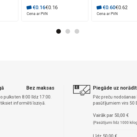
€
0
.
16
€
0
.
16
€
0
.
60
€
0
.
62
Cena ar PVN
Cena ar PVN
gā
Bez maksas
Piegāde uz norādīt
o pulksten 8:00 līdz 17:00.
Pēc preču nodošanas
ksiet informēti īsziņā.
pasūtījumiem virs 50 
Vairāk par 50,00 €
(Pasūtījumi līdz 1000 kilo
Līdz 50,00 €