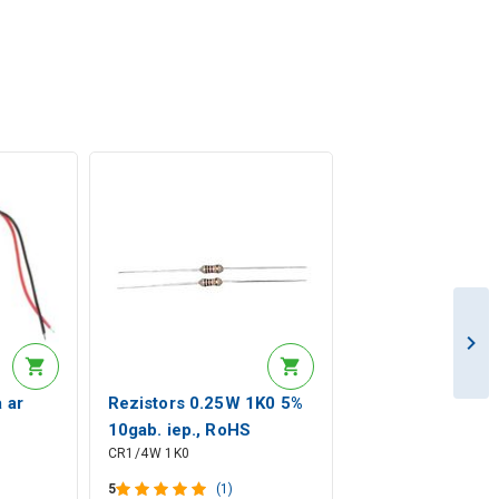
 ar
Rezistors 0.25W 1K0 5%
10gab. iep., RoHS
CR1/4W 1K0
5
(1)