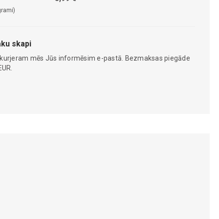
grami)
ku skapi
 kurjeram mēs Jūs informēsim e-pastā. Bezmaksas piegāde
EUR.