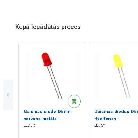
Kopā iegādātās preces
Gaismas diode Ø5mm
Gaismas diodes Ø
sarkana matēta
dzeltenas
LED5R
LED5Y