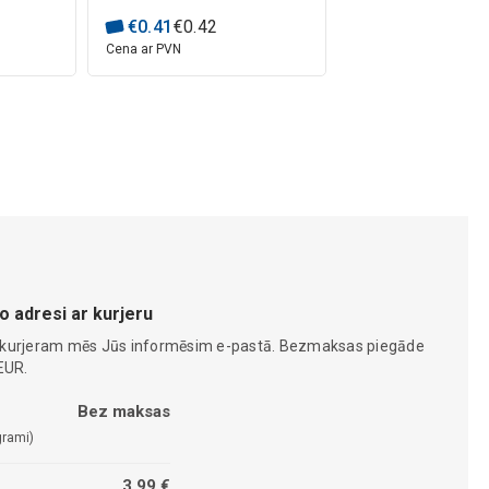
€
0
.
41
€
0
.
42
Cena ar PVN
o adresi ar kurjeru
 kurjeram mēs Jūs informēsim e-pastā. Bezmaksas piegāde
EUR.
Bez maksas
grami)
3,99 €