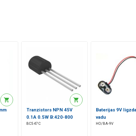
5mm
Tranzistors NPN 45V
Baterijas 9V ligzda
0.1A 0.5W B:420-800
vadu
BC547C
HO/BA-9V
TO92