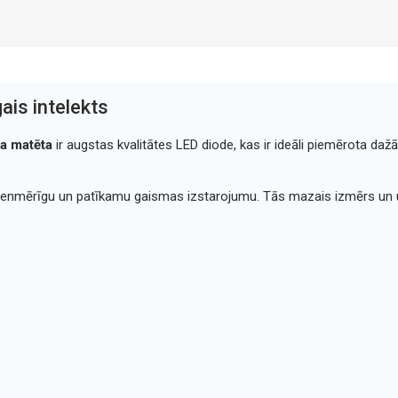
ais intelekts
 matēta
ir augstas kvalitātes LED diode, kas ir ideāli piemērota daž
 vienmērīgu un patīkamu gaismas izstarojumu. Tās mazais izmērs un u