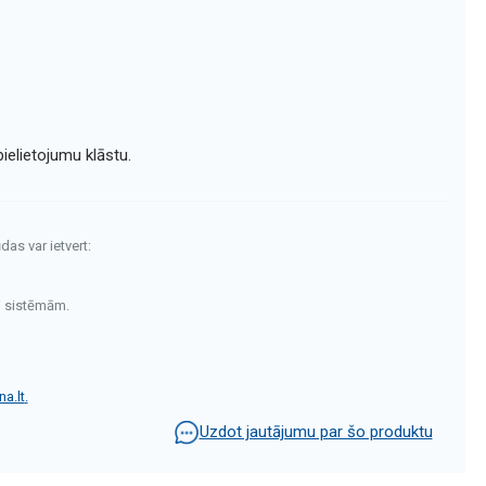
elietojumu klāstu.
das var ietvert:
i sistēmām.
a.lt
.
Uzdot jautājumu par šo produktu