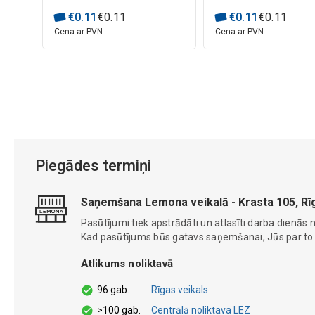
€
0
.
11
€
0
.
11
€
0
.
11
€
0
.
11
Cena ar PVN
Cena ar PVN
Piegādes termiņi
Saņemšana Lemona veikalā - Krasta 105, Rī
Pasūtījumi tiek apstrādāti un atlasīti darba dienās n
Kad pasūtījums būs gatavs saņemšanai, Jūs par to ti
Atlikums noliktavā
96 gab.
Rīgas veikals
>100 gab.
Centrālā noliktava LEZ