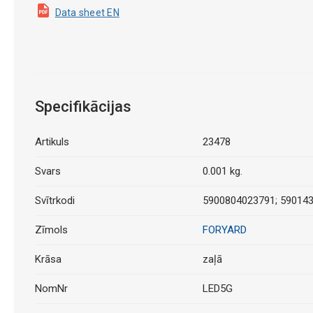
Data sheet EN
Specifikācijas
Artikuls
23478
Svars
0.001 kg.
Svītrkodi
5900804023791; 59014
Zīmols
FORYARD
Krāsa
zaļā
NomNr
LED5G