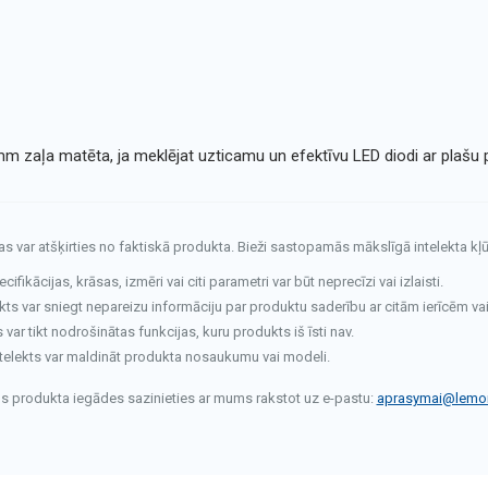
aļa matēta, ja meklējat uzticamu un efektīvu LED diodi ar plašu pi
tas var atšķirties no faktiskā produkta. Bieži sastopamās mākslīgā intelekta kļū
fikācijas, krāsas, izmēri vai citi parametri var būt neprecīzi vai izlaisti.
kts var sniegt nepareizu informāciju par produktu saderību ar citām ierīcēm va
ar tikt nodrošinātas funkcijas, kuru produkts iš īsti nav.
telekts var maldināt produkta nosaukumu vai modeli.
rms produkta iegādes sazinieties ar mums rakstot uz e-pastu:
aprasymai@lemon