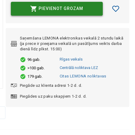
PIEVIENOT GROZAM
Saņemšana LEMONA elektronikas veikalā 2 stundu laikā
(ja prece ir pieejama veikalā un pasūtījums veikts darba
dienā līdz plkst. 15:00)
Rīgas veikals
96 gab.
Centrālā noliktava LEZ
>100 gab.
Citas LEMONA noliktavas
179 gab.
Piegāde uz klienta adresi 1-2 d. d.
Piegādes uz paku skapjiem 1-2 d. d.