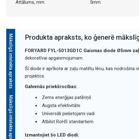
Attālums, mm
5mm
Mākslīgā intelekta apraksts
Produkta apraksts, ko ģenerē mākslīg
FORYARD FYL-5013GD1C Gaismas diode Ø5mm zaļa
dekoratīvai apgaismojumam.
Šī diode ir aprīkota ar zaļu matētu lēcu, kas nodrošina
projektos.
Galvenās priekšrocības:
Zems enerģijas patēriņš
Mākslīgā intelekta apraksts
Augsta efektivitāte
Universāli pielietojami vadi
Atbilst RoHS standartiem
Izmantojiet šo LED diodi: