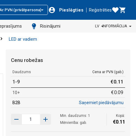
Pieslēgties
Reģistrēties
Ar PVN (privātpersona)
ieprasījums
Risinājumi
LV
INFORMĀCIJA
LED ar vadiem
Cenu robežas
Daudzums
Cena ar PVN (gab.)
1-9
€
0
.
11
€
0
.
09
10+
B2B
Saņemiet piedāvājumu
Min. daudzums: 1
Kopā:
€
0
.
11
Mērvienība: gab.