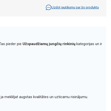
Uzdot jautājumu par šo produktu
Tas pieder pie
Užspaudžiamų jungčių rinkinių
kategorijas un ir
:
, ja meklējat augstas kvalitātes un uzticamu risinājumu.