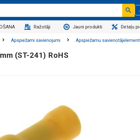
DOŠANA
Ražotāji
Jauni produkti
Detaļu p
Apspiežami savienojumi
Apspiežamu savienotājelement
.5mm (ST-241) RoHS