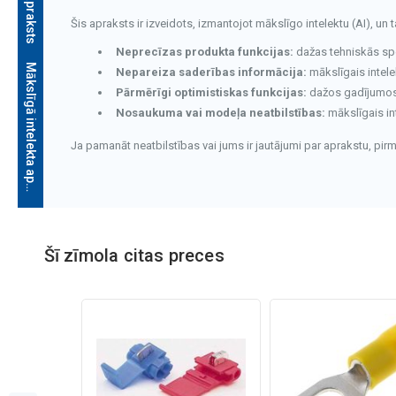
Šis apraksts ir izveidots, izmantojot mākslīgo intelektu (AI), un 
Neprecīzas produkta funkcijas:
dažas tehniskās speci
M
ā
k
s
l
ī
g
ā
i
n
t
e
l
e
k
t
a
a
p
r
a
k
s
t
s
Nepareiza saderības informācija:
mākslīgais intele
Pārmērīgi optimistiskas funkcijas:
dažos gadījumos v
Nosaukuma vai modeļa neatbilstības:
mākslīgais in
Ja pamanāt neatbilstības vai jums ir jautājumi par aprakstu, pi
Mākslīgā intelekta apraksts
Šī zīmola citas preces