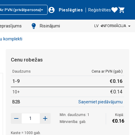
Pieslēgties
Reģistrēties
Ar PVN (privātpersona)
ieprasījums
Risinājumi
LV
INFORMĀCIJA
u komplekti
Cenu robežas
Daudzums
Cena ar PVN (gab.)
1-9
€
0
.
16
€
0
.
14
10+
B2B
Saņemiet piedāvājumu
Min. daudzums: 1
Kopā:
€
0
.
16
Mērvienība: gab.
Kaste = 1000 gab.