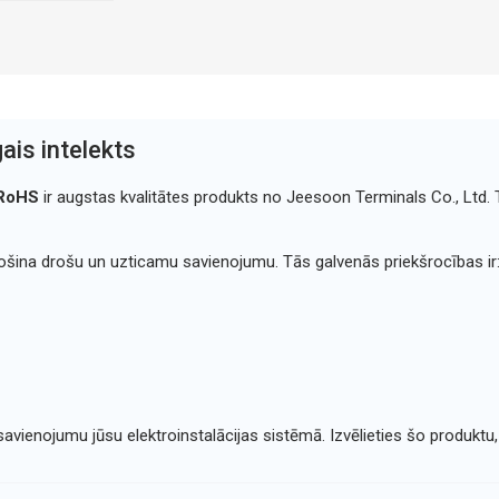
ais intelekts
 RoHS
ir augstas kvalitātes produkts no Jeesoon Terminals Co., Ltd. 
drošina drošu un uzticamu savienojumu. Tās galvenās priekšrocības ir
savienojumu jūsu elektroinstalācijas sistēmā. Izvēlieties šo produktu