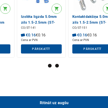
Izolēta ligzda 5.0mm
Kontaktdakšiņa 5.0
5mm
zils 1.5-2.5mm (ST-
zils 1.5-2.5mm (ST-
CO/ST-141
CO/ST-151
141) RoHS
151) RoHS
€
0
.
16
€
0
.
16
€
0
.
16
€
0
.
16
Cena ar PVN
Cena ar PVN
PĀRSKATĪT
PĀRSKATĪT
Ritināt uz augšu