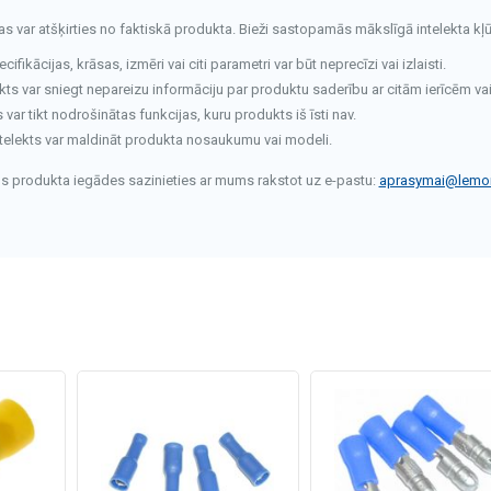
tas var atšķirties no faktiskā produkta. Bieži sastopamās mākslīgā intelekta kļū
fikācijas, krāsas, izmēri vai citi parametri var būt neprecīzi vai izlaisti.
kts var sniegt nepareizu informāciju par produktu saderību ar citām ierīcēm va
ar tikt nodrošinātas funkcijas, kuru produkts iš īsti nav.
telekts var maldināt produkta nosaukumu vai modeli.
rms produkta iegādes sazinieties ar mums rakstot uz e-pastu:
aprasymai@lemon