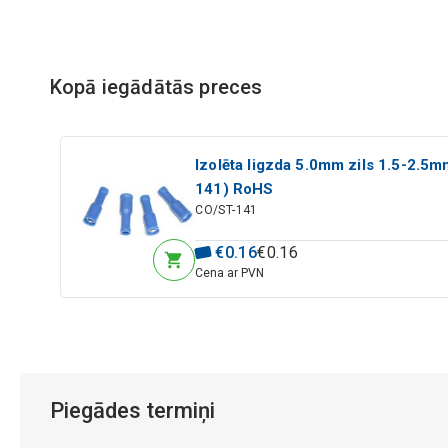
Kopā iegādātās preces
Izolēta ligzda 5.0mm zils 1.5-2.5m
141) RoHS
CO/ST-141
€
0
.
16
€
0
.
16
Cena ar PVN
Piegādes termiņi