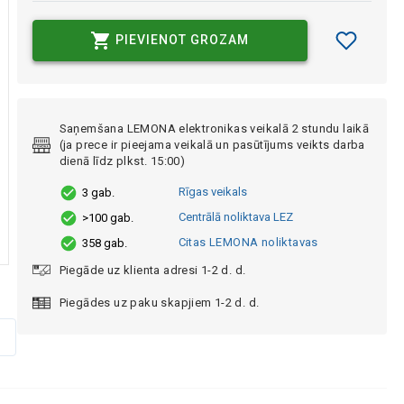
PIEVIENOT GROZAM
Saņemšana LEMONA elektronikas veikalā 2 stundu laikā
(ja prece ir pieejama veikalā un pasūtījums veikts darba
dienā līdz plkst. 15:00)
Rīgas veikals
3 gab.
Centrālā noliktava LEZ
>100 gab.
Citas LEMONA noliktavas
358 gab.
Piegāde uz klienta adresi 1-2 d. d.
Piegādes uz paku skapjiem 1-2 d. d.