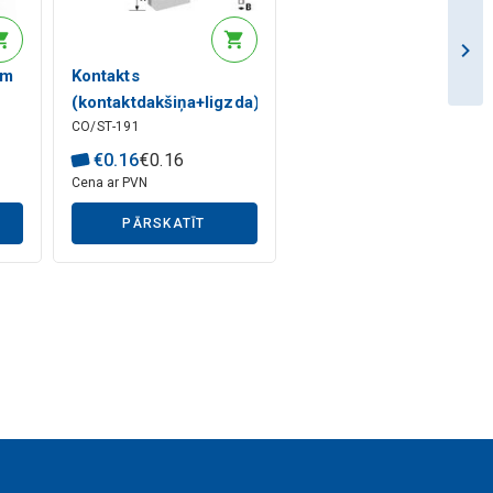
mm
Kontakts
(kontaktdakšiņa+ligzda)
CO/ST-191
6.3mm 1.5-2.50mm
(ST-191)
€
0
.
16
€
0
.
16
Cena ar PVN
PĀRSKATĪT