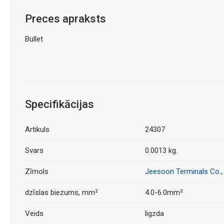
Preces apraksts
Bullet
Specifikācijas
Artikuls
24307
Svars
0.0013 kg.
Zīmols
Jeesoon Terminals Co.,
dzīslas biezums, mm²
4.0-6.0mm²
Veids
ligzda