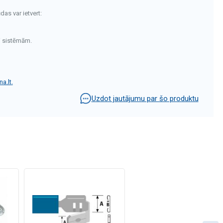
das var ietvert:
i sistēmām.
a.lt
.
Uzdot jautājumu par šo produktu