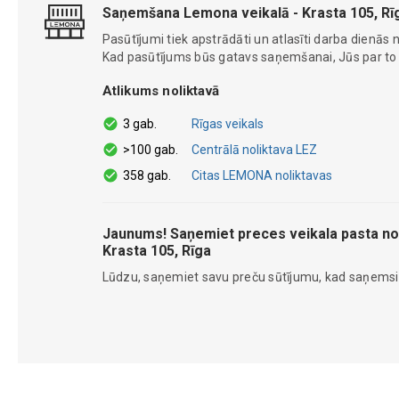
Saņemšana Lemona veikalā - Krasta 105, Rī
Pasūtījumi tiek apstrādāti un atlasīti darba dienās n
Kad pasūtījums būs gatavs saņemšanai, Jūs par to ti
Atlikums noliktavā
3 gab.
Rīgas veikals
>100 gab.
Centrālā noliktava LEZ
358 gab.
Citas LEMONA noliktavas
Jaunums! Saņemiet preces veikala pasta no
Krasta 105, Rīga
Lūdzu, saņemiet savu preču sūtījumu, kad saņems