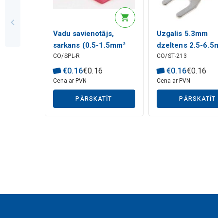
Mākslīgā intelekta apraksts
Vadu savienotājs,
Uzgalis 5.3mm
sarkans (0.5-1.5mm²
dzeltens 2.5-6.
CO/SPL-R
CO/ST-213
kabelim) RoHS
(ST-213) RoHS
€
0
.
16
€
0
.
16
€
0
.
16
€
0
.
16
Cena ar PVN
Cena ar PVN
PĀRSKATĪT
PĀRSKATĪT
Mākslīgā intelekta apraksts