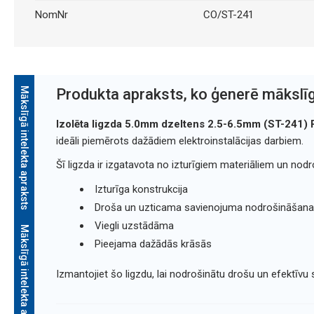
NomNr
CO/ST-241
Mākslīgā intelekta apraksts
Produkta apraksts, ko ģenerē mākslīg
Izolēta ligzda 5.0mm dzeltens 2.5-6.5mm (ST-241)
ideāli piemērots dažādiem elektroinstalācijas darbiem.
Šī ligzda ir izgatavota no izturīgiem materiāliem un no
Izturīga konstrukcija
Droša un uzticama savienojuma nodrošināšana
Viegli uzstādāma
Mākslīgā intelekta apraksts
Pieejama dažādās krāsās
Izmantojiet šo ligzdu, lai nodrošinātu drošu un efektīvu 