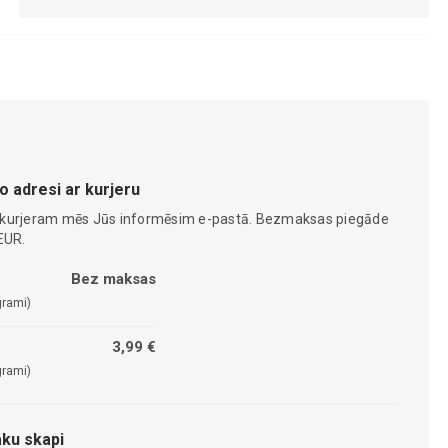
o adresi ar kurjeru
 kurjeram mēs Jūs informēsim e-pastā. Bezmaksas piegāde
EUR.
Bez maksas
grami)
3,99 €
grami)
ku skapi