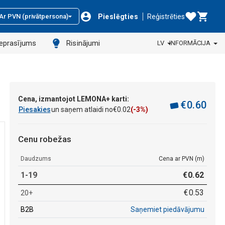
Pieslēgties
Reģistrēties
Ar PVN (privātpersona)
ieprasījums
Risinājumi
LV
INFORMĀCIJA
Cena, izmantojot LEMONA+ karti:
€
0
.
60
Piesakies
un saņem atlaidi no
€
0
.
02
(-3%)
Cenu robežas
Daudzums
Cena ar PVN (m)
1-19
€
0
.
62
€
0
.
53
20+
B2B
Saņemiet piedāvājumu