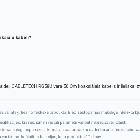
siālo kabeli?
raidei, CABLETECH RG58U vara 50 Om koaksiālais kabelis ir lieliska izv
tas var atšķirties no faktiskā produkta. Bieži sastopamās mākslīgā intelekta kļū
fikācijas, krāsas, izmēri vai citi parametri var būt neprecīzi vai izlaisti.
kts var sniegt nepareizu informāciju par produktu saderību ar citām ierīcēm va
ar tikt nodrošinātas funkcijas, kuru produkts iš īsti nav.