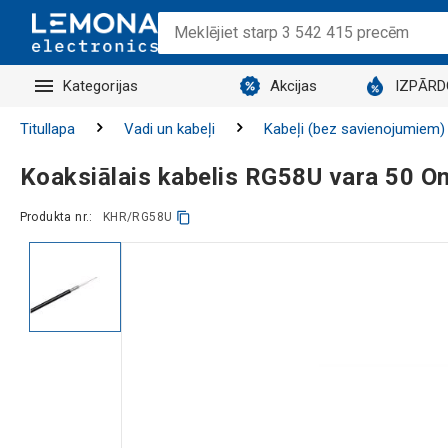
Kategorijas
Akcijas
IZPĀR
Titullapa
Vadi un kabeļi
Kabeļi (bez savienojumiem)
Koaksiālais kabelis RG58U vara 50 O
Produkta nr.:
KHR/RG58U