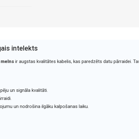
ais intelekts
 melns
ir augstas kvalitātes kabelis, kas paredzēts datu pārraidei. 
ēju un signāla kvalitāti.
raidi.
ojumu un nodrošina ilgāku kalpošanas laiku.