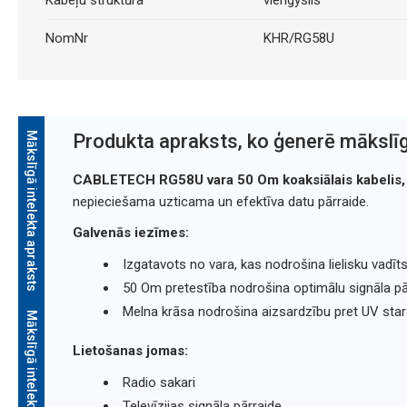
NomNr
KHR/RG58U
Mākslīgā intelekta apraksts
Produkta apraksts, ko ģenerē mākslīg
CABLETECH RG58U vara 50 Om koaksiālais kabelis,
nepieciešama uzticama un efektīva datu pārraide.
Galvenās iezīmes:
Izgatavots no vara, kas nodrošina lielisku vadītsp
50 Om pretestība nodrošina optimālu signāla pār
Melna krāsa nodrošina aizsardzību pret UV star
Mākslīgā intelekta apraksts
Lietošanas jomas:
Radio sakari
Televīzijas signāla pārraide