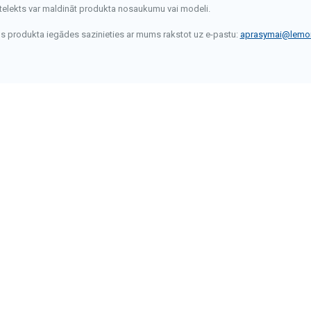
telekts var maldināt produkta nosaukumu vai modeli.
rms produkta iegādes sazinieties ar mums rakstot uz e-pastu:
aprasymai@lemon