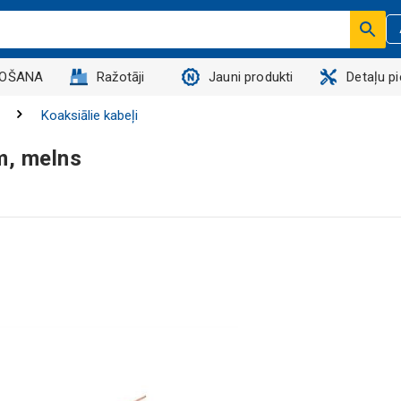
DOŠANA
Ražotāji
Jauni produkti
Detaļu p
Koaksiālie kabeļi
m, melns