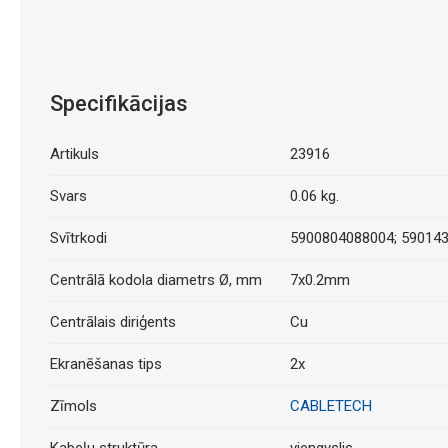
Specifikācijas
Artikuls
23916
Svars
0.06 kg.
Svītrkodi
5900804088004; 59014
Centrālā kodola diametrs Ø, mm
7x0.2mm
Centrālais diriģents
Cu
Ekranēšanas tips
2x
Zīmols
CABLETECH
Kabeļu struktūra
viengyslis