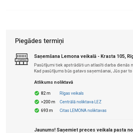
Piegādes termiņi
Saņemšana Lemona veikalā - Krasta 105, Rī
Pasūtījumi tiek apstrādāti un atlasīti darba dienās n
Kad pasūtījums būs gatavs saņemšanai, Jūs par to ti
Atlikums noliktavā
82 m
Rīgas veikals
>200 m
Centrālā noliktava LEZ
693 m
Citas LEMONA noliktavas
Jaunums! Saņemiet preces veikala pasta no