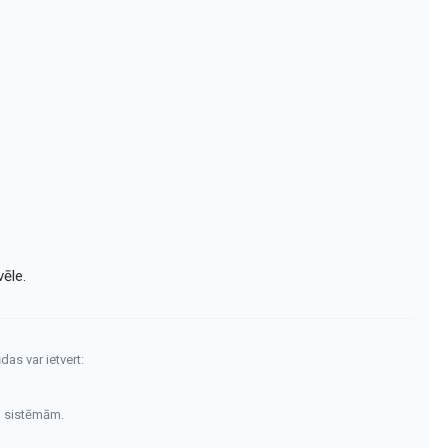
ēle.
das var ietvert:
i sistēmām.