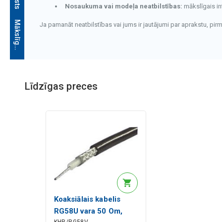
Nosaukuma vai modeļa neatbilstības:
mākslīgais in
M
ā
k
s
l
ī
g
ā
i
n
t
e
l
e
k
t
a
a
p
r
a
k
s
t
s
Ja pamanāt neatbilstības vai jums ir jautājumi par aprakstu, pi
Līdzīgas preces
Mākslīgā intelekta apraksts
Koaksiālais kabelis
RG58U vara 50 Om,
KHR/RG58V