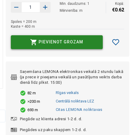
Min. daudzums: 1
Kopā:
€
0
.
62
Mērvienība: m
Spoles = 200 m
Kaste = 400 m
PIEVIENOT GROZAM
Saņemšana LEMONA elektronikas veikalā 2 stundu laikā
(ja prece ir pieejama veikalā un pasūtījums veikts darba
dienā līdz plkst. 15:00)
Rīgas veikals
82 m
Centrālā noliktava LEZ
>200 m
Citas LEMONA noliktavas
693 m
Piegāde uz klienta adresi 1-2 d. d.
Piegādes uz paku skapjiem 1-2 d. d.