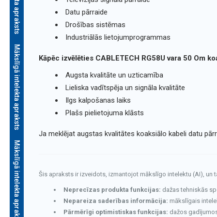
Datu pārraide
Drošības sistēmas
Industriālās lietojumprogrammas
Mākslīgā intelekta apraksts
Kāpēc izvēlēties CABLETECH RG58U vara 50 Om koak
Augsta kvalitāte un uzticamība
Lieliska vadītspēja un signāla kvalitāte
Ilgs kalpošanas laiks
Plašs pielietojuma klāsts
Ja meklējat augstas kvalitātes koaksiālo kabeli datu pār
Mākslīgā intelekta apraksts
Šis apraksts ir izveidots, izmantojot mākslīgo intelektu (AI), un 
Neprecīzas produkta funkcijas:
dažas tehniskās speci
Nepareiza saderības informācija:
mākslīgais intele
Pārmērīgi optimistiskas funkcijas:
dažos gadījumos v