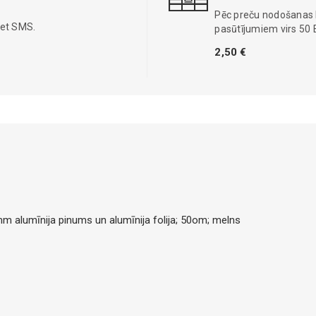
Pēc preču nodošanas
iet SMS.
pasūtījumiem virs 50 
2,50 €
 alumīnija pinums un alumīnija folija; 50om; melns