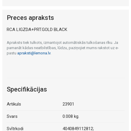
Preces apraksts
RCA LIGZDA+PRT.GOLD BLACK
Apraksts tiek tulkots, izmantojot automātiskās tulkošanas rīku. Ja
pamanāt kādas neatbilstības, lūdzu, paziņojiet mums rakstot uz e-
pastu
apraksti@lemona.lv
.
Specifikācijas
Artikuls
23901
Svars
0.008 kg.
Svītrkodi
4040849112812;