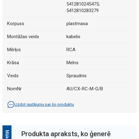
5412810245475;
5412810283279
Korpuss
plastmasa
Montāžas veids
kabelis
Mērķis
RCA
Krāsa
Melns
Veids
Spraudnis
NomNr
AU/CX-RC-M-G/B
Uzdot jautājumu par šo produktu
Produkta apraksts, ko ģenerē