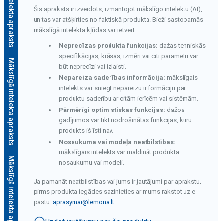
Mākslīgā intelekta apraksts
Šis apraksts ir izveidots, izmantojot mākslīgo intelektu (AI),
un tas var atšķirties no faktiskā produkta. Bieži sastopamās
mākslīgā intelekta kļūdas var ietvert:
Neprecīzas produkta funkcijas:
dažas tehniskās
specifikācijas, krāsas, izmēri vai citi parametri var
Mākslīgā intelekta apraksts
būt neprecīzi vai izlaisti.
Nepareiza saderības informācija:
mākslīgais
intelekts var sniegt nepareizu informāciju par
produktu saderību ar citām ierīcēm vai sistēmām.
Pārmērīgi optimistiskas funkcijas:
dažos
gadījumos var tikt nodrošinātas funkcijas, kuru
produkts iš īsti nav.
Nosaukuma vai modeļa neatbilstības:
mākslīgais intelekts var maldināt produkta
M
ā
k
s
l
ī
g
ā
i
n
t
e
l
e
k
t
a
a
p
r
a
k
s
t
s
nosaukumu vai modeli.
Ja pamanāt neatbilstības vai jums ir jautājumi par aprakstu,
pirms produkta iegādes sazinieties ar mums rakstot uz e-
pastu:
aprasymai@lemona.lt
.