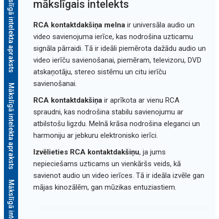
Mākslīgā intelekta apraksts
mākslīgais intelekts
RCA kontaktdakšiņa melna
ir universāla audio un
video savienojuma ierīce, kas nodrošina uzticamu
signāla pārraidi. Tā ir ideāli piemērota dažādu audio un
video ierīču savienošanai, piemēram, televizoru, DVD
atskaņotāju, stereo sistēmu un citu ierīču
savienošanai.
Mākslīgā intelekta apraksts
RCA kontaktdakšiņa
ir aprīkota ar vienu RCA
spraudni, kas nodrošina stabilu savienojumu ar
atbilstošu ligzdu. Melnā krāsa nodrošina eleganci un
harmoniju ar jebkuru elektronisko ierīci.
Izvēlieties RCA kontaktdakšiņu
, ja jums
nepieciešams uzticams un vienkāršs veids, kā
savienot audio un video ierīces. Tā ir ideāla izvēle gan
mājas kinozālēm, gan mūzikas entuziastiem.