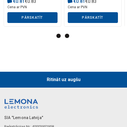
€
0
.
81
€
0
.
83
€
0
.
81
€
0
.
83
Mākslīgā intelekta apraksts
Cena ar PVN
Cena ar PVN
PĀRSKATĪT
PĀRSKATĪT
Mākslīgā intelekta apraksts
Ritināt uz augšu
SIA "Lemona Latvija"
Reģistrācijas Nr.: 40003952958