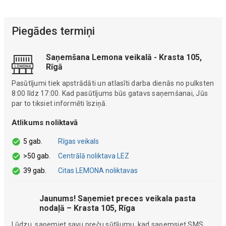
Piegādes termiņi
Saņemšana Lemona veikalā - Krasta 105,
Rīgā
Pasūtījumi tiek apstrādāti un atlasīti darba dienās no pulksten
8:00 līdz 17:00. Kad pasūtījums būs gatavs saņemšanai, Jūs
par to tiksiet informēti īsziņā.
Atlikums noliktavā
5 gab.
Rīgas veikals
>50 gab.
Centrālā noliktava LEZ
39 gab.
Citas LEMONA noliktavas
Jaunums! Saņemiet preces veikala pasta
nodaļā – Krasta 105, Rīga
Lūdzu, saņemiet savu preču sūtījumu, kad saņemsiet SMS.