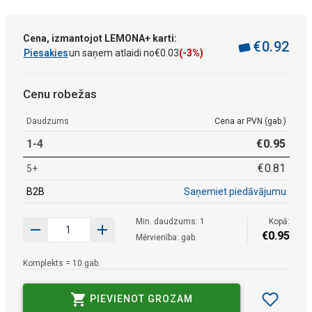
Cena, izmantojot LEMONA+ karti:
€
0
.
92
Piesakies
un saņem atlaidi no
€
0
.
03
(-3%)
Cenu robežas
Daudzums
Cena ar PVN (gab.)
1-4
€
0
.
95
€
0
.
81
5+
B2B
Saņemiet piedāvājumu
Min. daudzums: 1
Kopā:
€
0
.
95
Mērvienība: gab.
Komplekts = 10 gab.
PIEVIENOT GROZAM