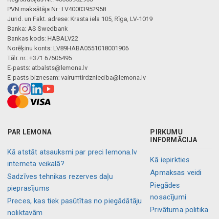
Mākslīgā intelekta apraksts
PVN maksātāja Nr.: LV40003952958
Jurid. un Fakt. adrese: Krasta iela 105, Rīga, LV-1019
Banka: AS Swedbank
Bankas kods: HABALV22
Norēķinu konts: LV89HABA0551018001906
Tālr. nr.: +371 67605495
E-pasts:
atbalsts@lemona.lv
E-pasts biznesam:
vairumtirdznieciba@lemona.lv
PAR LEMONA
PIRKUMU
INFORMĀCIJA
Kā atstāt atsauksmi par preci lemona.lv
Kā iepirkties
interneta veikalā?
Apmaksas veidi
Sadzīves tehnikas rezerves daļu
Piegādes
pieprasījums
nosacījumi
Preces, kas tiek pasūtītas no piegādātāju
Privātuma politika
noliktavām