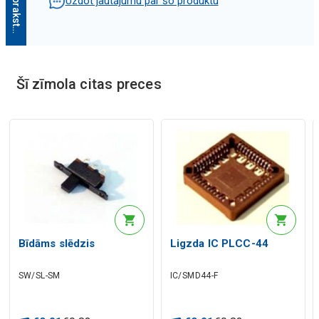
Uzdot jautājumu par šo produktu
Mākslīgā intelekta apraksts
Šī zīmola citas preces
Mākslīgā intelekta apraksts
Bīdāms slēdzis
Ligzda IC PLCC-44
SW/SL-SM
IC/SMD44-F