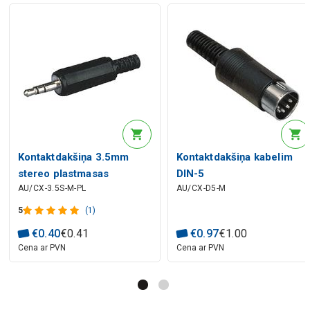
Kontaktdakšiņa 3.5mm
Kontaktdakšiņa kabelim
stereo plastmasas
DIN-5
AU/CX-3.5S-M-PL
AU/CX-D5-M
5
(1)
€
0
.
40
€
0
.
41
€
0
.
97
€
1
.
00
Cena ar PVN
Cena ar PVN