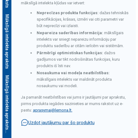
mākslīgā intelekta kļūdas var ietvert:
Neprecīzas produkta funkcijas:
dažas tehniskās
Mākslīgā intelekta apraksts
specifikācijas, krāsas, izmēri vai citi parametri var
būt neprecīzi vai izlaisti.
Nepareiza saderības informācija:
mākslīgais
intelekts var sniegt nepareizu informāciju par
produktu saderību ar citām ierīcēm vai sistēmām.
Pārmērīgi optimistiskas funkcijas:
dažos
gadījumos var tikt nodrošinātas funkcijas, kuru
produkts iš īsti nav.
Nosaukuma vai modeļa neatbilstības:
Mākslīgā intelekta apraksts
mākslīgais intelekts var maldināt produkta
nosaukumu vai modeli.
Ja pamanāt neatbilstības vai jums ir jautājumi par aprakstu,
pirms produkta iegādes sazinieties ar mums rakstot uz e-
pastu:
aprasymai@lemona.lt
.
Uzdot jautājumu par šo produktu