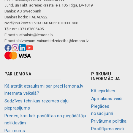
Jurid. un Fakt. adrese: Krasta iela 105, Rīga, LV-1019
Banka: AS Swedbank
Bankas kods: HABALV22
Norēķinu konts: LV89HABA0551018001906
Tālr. nr.: +371 67605495
E-pasts:
atbalsts@lemona.lv
E-pasts biznesam:
vairumtirdznieciba@lemona.lv
PAR LEMONA
PIRKUMU
INFORMĀCIJA
Kā atstāt atsauksmi par preci lemona.lv
Kā iepirkties
interneta veikalā?
Apmaksas veidi
Sadzīves tehnikas rezerves daļu
Piegādes
pieprasījums
nosacījumi
Preces, kas tiek pasūtītas no piegādātāju
Privātuma politika
noliktavām
Pasūtījuma veidi
Par mums