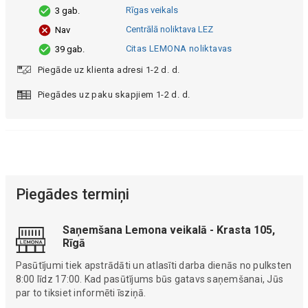
Rīgas veikals
3 gab.
Centrālā noliktava LEZ
Nav
Citas LEMONA noliktavas
39 gab.
Piegāde uz klienta adresi 1-2 d. d.
Piegādes uz paku skapjiem 1-2 d. d.
Piegādes termiņi
Saņemšana Lemona veikalā - Krasta 105,
Rīgā
Pasūtījumi tiek apstrādāti un atlasīti darba dienās no pulksten
8:00 līdz 17:00. Kad pasūtījums būs gatavs saņemšanai, Jūs
par to tiksiet informēti īsziņā.