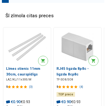
Mākslīgā intelekta apraksts
Šī zīmola citas preces
Mākslīgā intelekta apraksts
Līmes stienis 11mm
RJ45 ligzda 8p8c -
30cm, caurspīdīgs
ligzda 8cp8c
LAZ/KL/11x300/W
TF-SO8/SO8
5
(3)
5
(4)
TOP prece
€
0
.
90
€
0
.
93
€
0
.
90
€
0
.
93