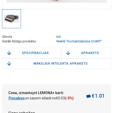
Zīmols
kiti
Vairāk līdzīgu produktu
Meklē "Kontaktdakšiņa SCART"
SPECIFIKĀCIJAS
APRAKSTS
MĀKSLĪGĀ INTELEKTA APRAKSTS
Cena, izmantojot LEMONA+ karti:
€
1
.
01
Piesakies
un saņem atlaidi no
€
0
.
03
(-3%)
Cenu robežas