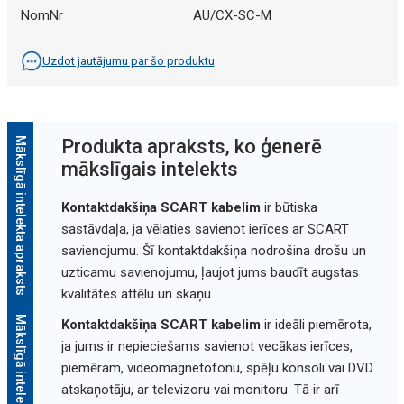
NomNr
AU/CX-SC-M
Uzdot jautājumu par šo produktu
Mākslīgā intelekta apraksts
Produkta apraksts, ko ģenerē
mākslīgais intelekts
Kontaktdakšiņa SCART kabelim
ir būtiska
sastāvdaļa, ja vēlaties savienot ierīces ar SCART
savienojumu. Šī kontaktdakšiņa nodrošina drošu un
uzticamu savienojumu, ļaujot jums baudīt augstas
kvalitātes attēlu un skaņu.
Mākslīgā intelekta apraksts
Kontaktdakšiņa SCART kabelim
ir ideāli piemērota,
ja jums ir nepieciešams savienot vecākas ierīces,
piemēram, videomagnetofonu, spēļu konsoli vai DVD
atskaņotāju, ar televizoru vai monitoru. Tā ir arī