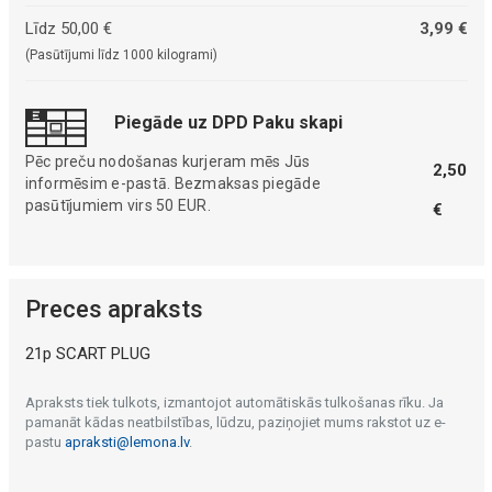
Līdz 50,00 €
3,99 €
(Pasūtījumi līdz 1000 kilogrami)
Piegāde uz DPD Paku skapi
Pēc preču nodošanas kurjeram mēs Jūs
2,50
informēsim e-pastā. Bezmaksas piegāde
pasūtījumiem virs 50 EUR.
€
Preces apraksts
21p SCART PLUG
Apraksts tiek tulkots, izmantojot automātiskās tulkošanas rīku. Ja
pamanāt kādas neatbilstības, lūdzu, paziņojiet mums rakstot uz e-
pastu
apraksti@lemona.lv
.