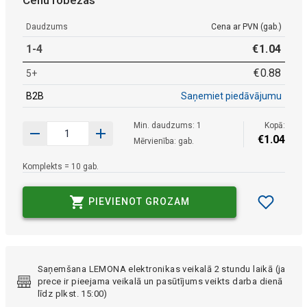
Daudzums
Cena ar PVN (gab.)
1-4
€
1
.
04
€
0
.
88
5+
B2B
Saņemiet piedāvājumu
Min. daudzums: 1
Kopā:
€
1
.
04
Mērvienība: gab.
Komplekts = 10 gab.
PIEVIENOT GROZAM
Saņemšana LEMONA elektronikas veikalā 2 stundu laikā (ja
prece ir pieejama veikalā un pasūtījums veikts darba dienā
līdz plkst. 15:00)