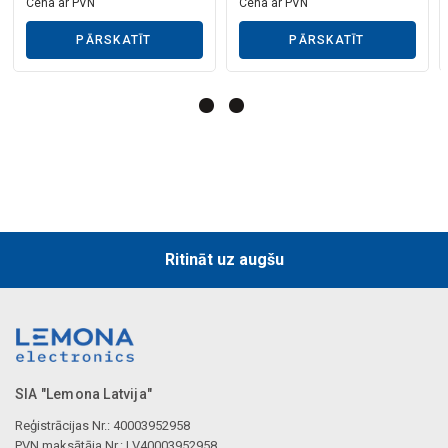
Mākslīgā intelekta apraksts
Cena ar PVN
Cena ar PVN
PĀRSKATĪT
PĀRSKATĪT
Mākslīgā intelekta apraksts
Ritināt uz augšu
SIA "Lemona Latvija"
Reģistrācijas Nr.: 40003952958
PVN maksātāja Nr.: LV40003952958