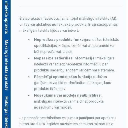
Mākslīgā intelekta apraksts
Šis apraksts ir izveidots, izmantojot mākslīgo intelektu (AI),
un tas var atšķirties no faktiskā produkta. Bieži sastopamās
mākslīgā intelekta kļūdas var ietvert:
Neprecīzas produkta funkcijas:
dažas tehniskās
Mākslīgā intelekta apraksts
specifikācijas, krāsas, izmēri vai citi parametri var
būt neprecīzi vai izlaisti.
Nepareiza saderības informācija:
mākslīgais
intelekts var sniegt nepareizu informāciju par
produktu saderību ar citām ierīcēm vai sistēmām.
Pārmērīgi optimistiskas funkcijas:
dažos
gadījumos var tikt nodrošinātas funkcijas, kuru
produkts iš īsti nav.
Nosaukuma vai modeļa neatbilstības:
Mākslīgā intelekta apraksts
mākslīgais intelekts var maldināt produkta
nosaukumu vai modeli.
Ja pamanāt neatbilstības vai jums ir jautājumi par aprakstu,
pirms produkta iegādes sazinieties ar mums rakstot uz e-