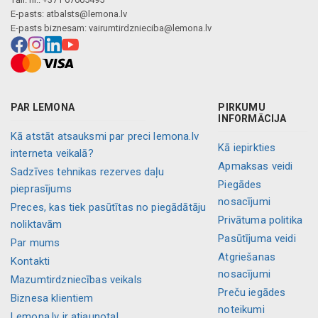
E-pasts:
atbalsts@lemona.lv
E-pasts biznesam:
vairumtirdznieciba@lemona.lv
PAR LEMONA
PIRKUMU
INFORMĀCIJA
Kā atstāt atsauksmi par preci lemona.lv
Kā iepirkties
interneta veikalā?
Apmaksas veidi
Sadzīves tehnikas rezerves daļu
Piegādes
pieprasījums
nosacījumi
Preces, kas tiek pasūtītas no piegādātāju
Privātuma politika
noliktavām
Pasūtījuma veidi
Par mums
Atgriešanas
Kontakti
nosacījumi
Mazumtirdzniecības veikals
Preču iegādes
Biznesa klientiem
noteikumi
Lemona.lv ir atjaunota!