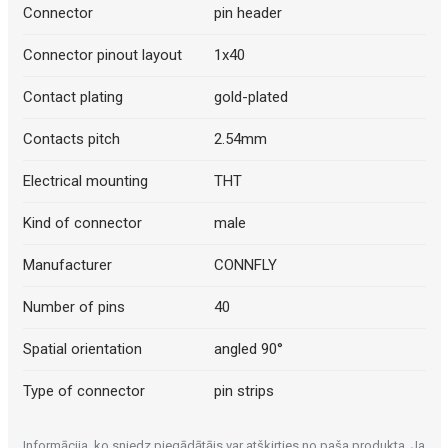
Connector
pin header
Connector pinout layout
1x40
Contact plating
gold-plated
Contacts pitch
2.54mm
Electrical mounting
THT
Kind of connector
male
Manufacturer
CONNFLY
Number of pins
40
Spatial orientation
angled 90°
Type of connector
pin strips
Informācija, ko sniedz piegādātājs var atšķirties no paša produkta. Ja