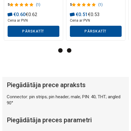
5
(1)
5
(1)
Mākslīgā intelekta apraksts
€
0
.
60
€
0
.
62
€
0
.
51
€
0
.
53
Cena ar PVN
Cena ar PVN
PĀRSKATĪT
PĀRSKATĪT
Piegādātāja prece apraksts
Connector: pin strips; pin header; male; PIN: 40; THT; angled
90°
Piegādātāja preces parametri