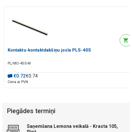
Kontaktu-kontaktdakšiņu josla PLS-40S
PL/MO-40S-M
€
0
.
72
€
0
.
74
Cena ar PVN
Piegādes termiņi
Saņemšana Lemona veikalā - Krasta 105,
Rīgā