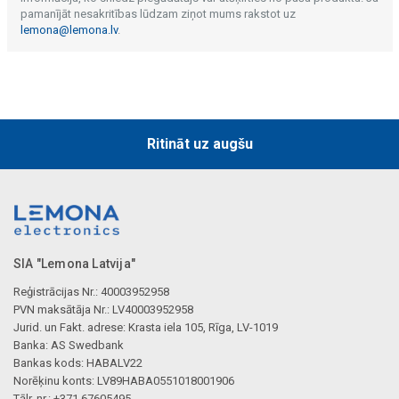
pamanījāt nesakritības lūdzam ziņot mums rakstot uz
lemona@lemona.lv
.
Ritināt uz augšu
SIA "Lemona Latvija"
Reģistrācijas Nr.: 40003952958
PVN maksātāja Nr.: LV40003952958
Jurid. un Fakt. adrese: Krasta iela 105, Rīga, LV-1019
Banka: AS Swedbank
Bankas kods: HABALV22
Norēķinu konts: LV89HABA0551018001906
Tālr. nr.: +371 67605495