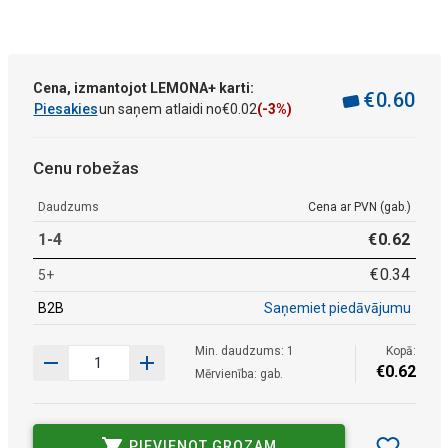
Cena, izmantojot LEMONA+ karti:
€
0
.
60
Piesakies
un saņem atlaidi no
€
0
.
02
(-3%)
Cenu robežas
Daudzums
Cena ar PVN (gab.)
1-4
€
0
.
62
€
0
.
34
5+
B2B
Saņemiet piedāvājumu
Min. daudzums: 1
Kopā:
€
0
.
62
Mērvienība: gab.
PIEVIENOT GROZAM