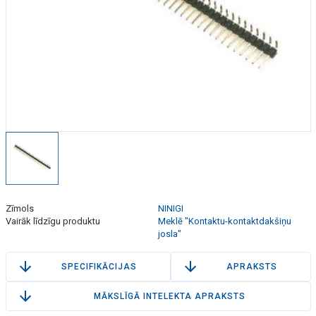
Zīmols
NINIGI
Vairāk līdzīgu produktu
Meklē "Kontaktu-kontaktdakšiņu
josla"
SPECIFIKĀCIJAS
APRAKSTS
MĀKSLĪGĀ INTELEKTA APRAKSTS