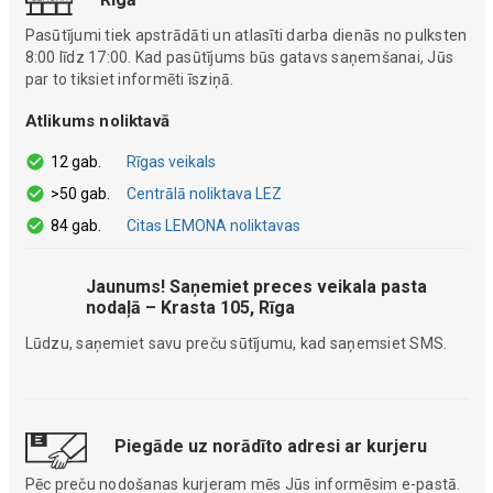
Pasūtījumi tiek apstrādāti un atlasīti darba dienās no pulksten
8:00 līdz 17:00. Kad pasūtījums būs gatavs saņemšanai, Jūs
par to tiksiet informēti īsziņā.
Atlikums noliktavā
12 gab.
Rīgas veikals
>50 gab.
Centrālā noliktava LEZ
84 gab.
Citas LEMONA noliktavas
Jaunums! Saņemiet preces veikala pasta
nodaļā – Krasta 105, Rīga
Lūdzu, saņemiet savu preču sūtījumu, kad saņemsiet SMS.
Piegāde uz norādīto adresi ar kurjeru
Pēc preču nodošanas kurjeram mēs Jūs informēsim e-pastā.