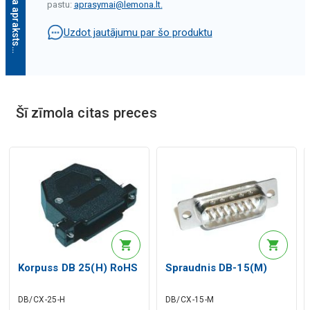
pastu:
aprasymai@lemona.lt
.
Uzdot jautājumu par šo produktu
Mākslīgā intelekta apraksts
Šī zīmola citas preces
Mākslīgā intelekta apraksts
Korpuss DB 25(H) RoHS
Spraudnis DB-15(M)
DB/CX-25-H
DB/CX-15-M