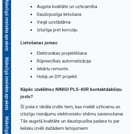
Mākslīgā intelekta apraksts
Augsta kvalitāte un uzticamība
Daudzpusīga lietošana
Viegli uzstādāma
Izturīga pret koroziju
Lietošanas jomas:
Elektronikas projektēšana
Mākslīgā intelekta apraksts
Rūpniecības automatizācija
Iekārtu remonts
Hobiji un DIY projekti
Kāpēc izvēlēties NINIGI PLS-40R kontaktdakšiņu
joslu?
Šī josla ir ideāla izvēle tiem, kas meklē uzticamu un
izturīgu risinājumu elektronisko shēmu savienošanai.
Tās augstā kvalitāte un daudzpusība padara to par
lielisku izvēli dažādiem lietojumiem.