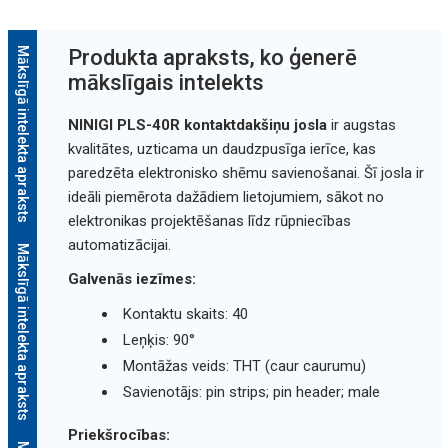
Mākslīgā intelekta apraksts
Produkta apraksts, ko ģenerē
mākslīgais intelekts
NINIGI PLS-40R kontaktdakšiņu josla
ir augstas
kvalitātes, uzticama un daudzpusīga ierīce, kas
paredzēta elektronisko shēmu savienošanai. Šī josla ir
ideāli piemērota dažādiem lietojumiem, sākot no
elektronikas projektēšanas līdz rūpniecības
automatizācijai.
Mākslīgā intelekta apraksts
Galvenās iezīmes:
Kontaktu skaits: 40
Leņķis: 90°
Montāžas veids: THT (caur caurumu)
Savienotājs: pin strips; pin header; male
Priekšrocības: