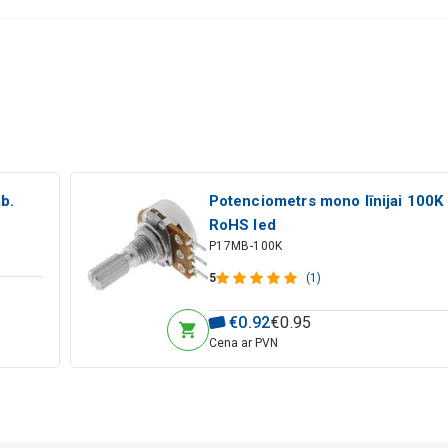
b.
Potenciometrs mono līnijai 100K
RoHS led
P17MB-100K
5
(1)
€
0
.
92
€
0
.
95
Cena ar PVN