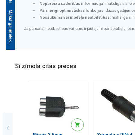
Nepareiza saderības informācija:
mākslīgais intele
Pārmērīgi optimistiskas funkcijas:
dažos gadījumos v
M
ā
k
s
l
ī
g
ā
i
n
t
e
l
e
k
t
a
a
p
r
a
k
s
t
s
Nosaukuma vai modeļa neatbilstības:
mākslīgais in
Ja pamanāt neatbilstības vai jums ir jautājumi par aprakstu, pi
Šī zīmola citas preces
Mākslīgā intelekta apraksts
Pāreja 3.5mm
Spraudnis DIN-4