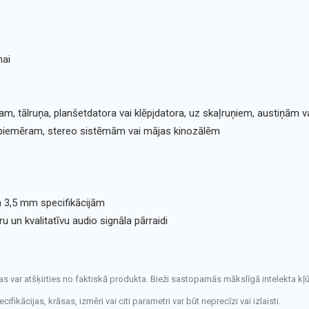
nai
am, tālruņa, planšetdatora vai klēpjdatora, uz skaļruņiem, austiņām v
 piemēram, stereo sistēmām vai mājas kinozālēm
a 3,5 mm specifikācijām
 un kvalitatīvu audio signāla pārraidi
tas var atšķirties no faktiskā produkta. Bieži sastopamās mākslīgā intelekta kļū
fikācijas, krāsas, izmēri vai citi parametri var būt neprecīzi vai izlaisti.