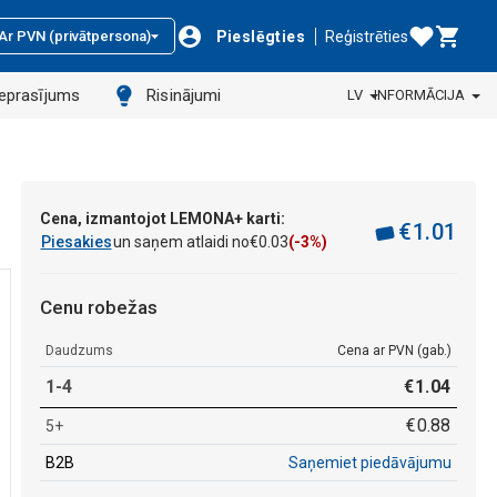
Pieslēgties
Reģistrēties
Ar PVN (privātpersona)
ieprasījums
Risinājumi
LV
INFORMĀCIJA
Cena, izmantojot LEMONA+ karti:
€
1
.
01
Piesakies
un saņem atlaidi no
€
0
.
03
(-3%)
Cenu robežas
Daudzums
Cena ar PVN (gab.)
1-4
€
1
.
04
€
0
.
88
5+
B2B
Saņemiet piedāvājumu