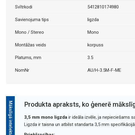
Svītrkodi
5412810174980
Savienojuma tips
ligzda
Mono / Stereo
Mono
Montāžas veids
korpuss
Platums, mm
3.5
NomNr
AU/H-3.5M-F-ME
Mākslīgā intelekta apraksts
Produkta apraksts, ko ģenerē mākslīg
3,5 mm mono ligzda
ir ideāla izvēle, ja nepieciešams s
Ligzda ir taisna un atbilst standarta 3,5 mm specifikācij
Priekšrocības: