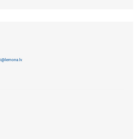
ti@lemona.lv
.