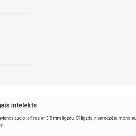
ais intelekts
avienot audio ierīces ar 3,5 mm ligzdu. Šī ligzda ir paredzēta mono au
ām.