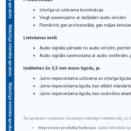
Izturīga un uzticama konstrukcija
Viegli savienojams ar dažādām audio ierīcēm
Piemērots gan profesionālai, gan mājas lietoša
Mākslīgā intelekta apraksts
Lietošanas veidi:
Audio signāla pārraide no audio ierīcēm, piemēr
Audio signāla savienošana ar audio sistēmām,
Izvēlieties šo 3,5 mm mono ligzdu, ja:
Jums nepieciešama uzticama un izturīga ligzda
Mākslīgā intelekta apraksts
Jums nepieciešama ligzda, kas atbilst standart
Jums nepieciešama ligzda, kas nodrošina skaidru
Šis apraksts ir izveidots, izmantojot mākslīgo intelektu (AI), un 
Neprecīzas produkta funkcijas:
dažas tehniskās speci