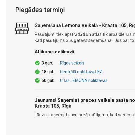
Piegādes termiņi
Saņemšana Lemona veikalā - Krasta 105, Rī
Pasūtījumi tiek apstrādāti un atlasīti darba dienās n
Kad pasūtījums būs gatavs saņemšanai, Jūs par to ti
Atlikums noliktavā
3 gab.
Rīgas veikals
18 gab.
Centrālā noliktava LEZ
50 gab.
Citas LEMONA noliktavas
Jaunums! Saņemiet preces veikala pasta no
Krasta 105, Rīga
Lūdzu, saņemiet savu preču sūtījumu, kad saņems