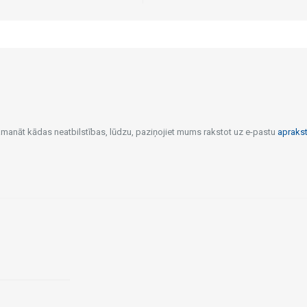
pamanāt kādas neatbilstības, lūdzu, paziņojiet mums rakstot uz e-pastu
apraks