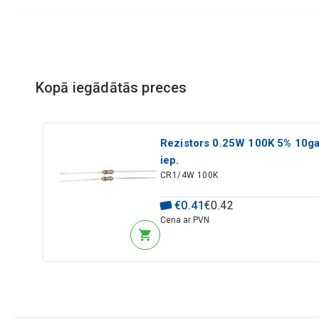
Kopā iegādātās preces
Rezistors 0.25W 100K 5% 10ga
iep.
CR1/4W 100K
€
0
.
41
€
0
.
42
Cena ar PVN