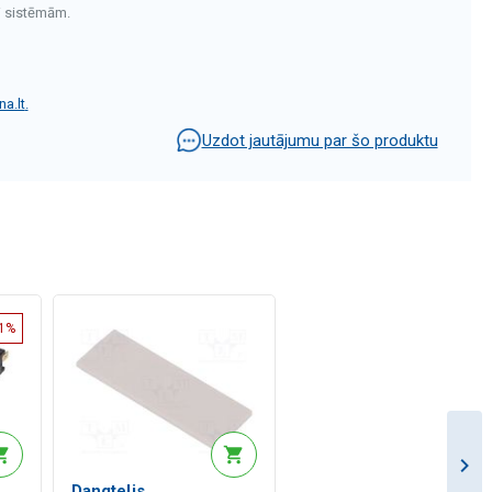
i sistēmām.
a.lt
.
Uzdot jautājumu par šo produktu
81%
Dangtelis