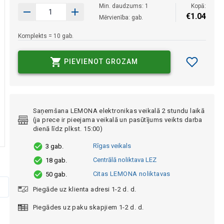
Min. daudzums: 1
Kopā:
€
1
.
04
Mērvienība: gab.
Komplekts = 10 gab.
PIEVIENOT GROZAM
Saņemšana LEMONA elektronikas veikalā 2 stundu laikā
(ja prece ir pieejama veikalā un pasūtījums veikts darba
dienā līdz plkst. 15:00)
Rīgas veikals
3 gab.
Centrālā noliktava LEZ
18 gab.
Citas LEMONA noliktavas
50 gab.
Piegāde uz klienta adresi 1-2 d. d.
Piegādes uz paku skapjiem 1-2 d. d.