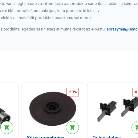
kts var sniegt nepareizu informāciju par produktu saderību ar citām ierīcēm va
ar tikt nodrošinātas funkcijas, kuru produkts iš īsti nav.
telekts var maldināt produkta nosaukumu vai modeli.
rms produkta iegādes sazinieties ar mums rakstot uz e-pastu:
aprasymai@lemon
-53%
-
Sūkņa membrāna
Ogles slotiņa