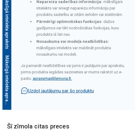
Mākslīgā intelekta apraksts
Nepareiza saderības informācija:
mākslīgais
intelekts var sniegt nepareizu informāciju par
produktu saderību ar citām ierīcēm vai sistēmām.
Pārmērīgi optimistiskas funkcijas:
dažos
gadījumos var tikt nodrošinātas funkcijas, kuru
produkts iš īsti nav.
Nosaukuma vai modeļa neatbilstības:
mākslīgais intelekts var maldināt produkta
nosaukumu vai modeli.
M
ā
k
s
l
ī
g
ā
i
n
t
e
l
e
k
t
a
a
p
r
a
k
s
t
s
Ja pamanāt neatbilstības vai jums ir jautājumi par aprakstu,
pirms produkta iegādes sazinieties ar mums rakstot uz e-
pastu:
aprasymai@lemona.lt
.
Uzdot jautājumu par šo produktu
Šī zīmola citas preces