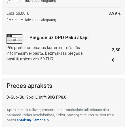
(Pasūtījumi līdz 1000 kilogrami)
Līdz 50,00 €
3,99 €
(Pasūtījumi līdz 1000 kilogrami)
Piegāde uz DPD Paku skapi
Pēc preču nodošanas kurjeram mēs Jūs
2,50
informēsim e-pastā. Bezmaksas piegāde
pasūtījumiem virs 50 EUR.
€
Preces apraksts
D-Sub-Bu. 9pol L"stift 90G FP8.0
Apraksts tiek tulkots, izmantojot automātiskās tulkošanas rīku. Ja
pamanāt kādas neatbilstības, lūdzu, paziņojiet mums rakstot uz e-
pastu
apraksti@lemona.lv
.