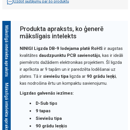
Uzdot jautājumu par šo produktu
Mākslīgā intelekta apraksts
Produkta apraksts, ko ģenerē
mākslīgais intelekts
NINIGI Ligzda DB-9 lodejama platē RoHS
ir augstas
kvalitātes
daudzpunktu PCB savienotājs
, kas ir ideāli
piemērots dažādiem elektronikas projektiem. Šī ligzda
ir aprīkota ar 9 tapām un ir paredzēta lodēšanai uz
plates. Tā ir
sieviešu tipa
ligzda ar
90 grādu leņķi
,
kas nodrošina ērtu un kompaktu savienojumu.
Mākslīgā intelekta apraksts
Ligzdas galvenās iezīmes:
D-Sub tips
9 tapas
Sieviešu tipa
90 grādu leņķis