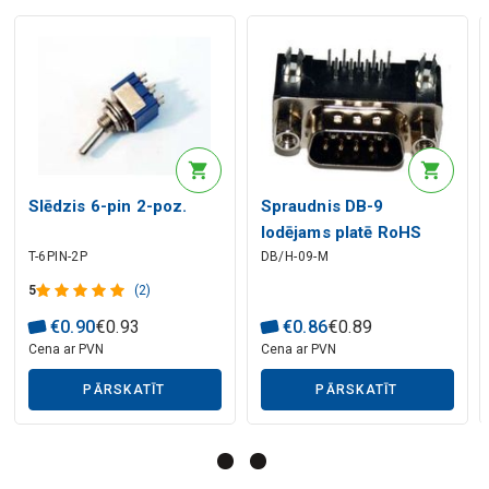
Mākslīgā intelekta apraksts
Mākslīgā intelekta apraksts
Slēdzis 6-pin 2-poz.
Spraudnis DB-9
lodējams platē RoHS
T-6PIN-2P
DB/H-09-M
5
(2)
€
0
.
90
€
0
.
93
€
0
.
86
€
0
.
89
Cena ar PVN
Cena ar PVN
Mākslīgā intelekta apraksts
PĀRSKATĪT
PĀRSKATĪT