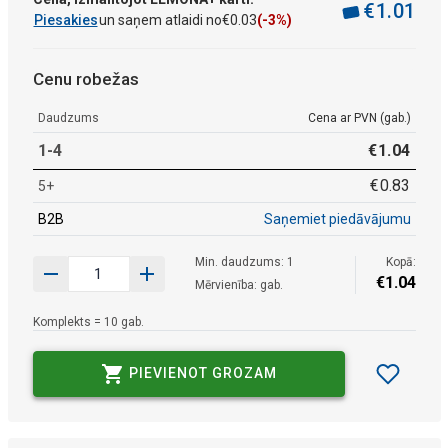
€
1
.
01
Piesakies
un saņem atlaidi no
€
0
.
03
(-3%)
Cenu robežas
Daudzums
Cena ar PVN (gab.)
1-4
€
1
.
04
€
0
.
83
5+
B2B
Saņemiet piedāvājumu
Min. daudzums: 1
Kopā:
€
1
.
04
Mērvienība: gab.
Komplekts = 10 gab.
PIEVIENOT GROZAM