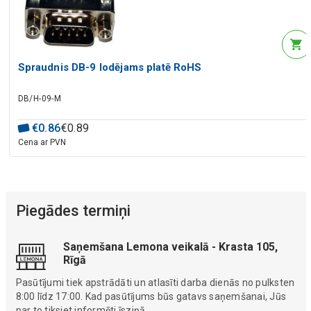
Spraudnis DB-9 lodējams platē RoHS
DB/H-09-M
€
0
.
86
€
0
.
89
Cena ar PVN
Piegādes termiņi
Saņemšana Lemona veikalā - Krasta 105,
Rīgā
Pasūtījumi tiek apstrādāti un atlasīti darba dienās no pulksten
8:00 līdz 17:00. Kad pasūtījums būs gatavs saņemšanai, Jūs
par to tiksiet informēti īsziņā.