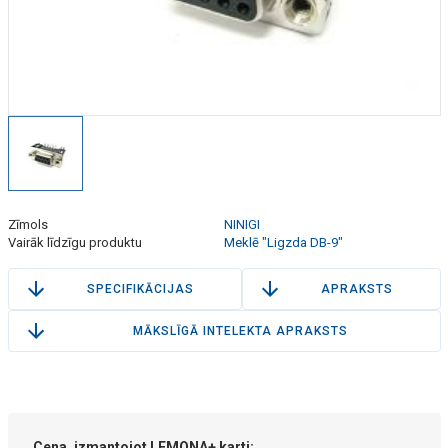
Zīmols
NINIGI
Vairāk līdzīgu produktu
Meklē "Ligzda DB-9"
SPECIFIKĀCIJAS
APRAKSTS
MĀKSLĪGĀ INTELEKTA APRAKSTS
Cena, izmantojot LEMONA+ karti: