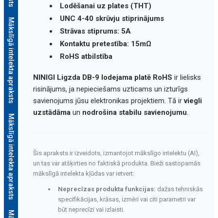
Lodēšanai uz plates (THT)
UNC 4-40 skrūvju stiprinājums
Mākslīgā intelekta apraksts
Strāvas stiprums: 5A
Kontaktu pretestība: 15mΩ
RoHS atbilstība
NINIGI Ligzda DB-9 lodejama platē RoHS
ir lielisks
risinājums, ja nepieciešams uzticams un izturīgs
savienojums jūsu elektronikas projektiem. Tā ir
viegli
uzstādāma
un
nodrošina stabilu savienojumu
.
Mākslīgā intelekta apraksts
Šis apraksts ir izveidots, izmantojot mākslīgo intelektu (AI),
un tas var atšķirties no faktiskā produkta. Bieži sastopamās
mākslīgā intelekta kļūdas var ietvert:
Neprecīzas produkta funkcijas:
dažas tehniskās
specifikācijas, krāsas, izmēri vai citi parametri var
būt neprecīzi vai izlaisti.