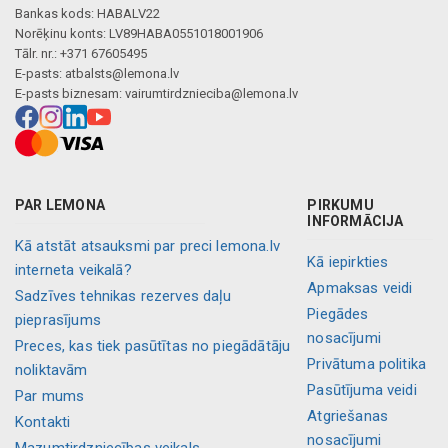
Bankas kods: HABALV22
Norēķinu konts: LV89HABA0551018001906
Tālr. nr.: +371 67605495
E-pasts:
atbalsts@lemona.lv
E-pasts biznesam:
vairumtirdznieciba@lemona.lv
PAR LEMONA
PIRKUMU
INFORMĀCIJA
Kā atstāt atsauksmi par preci lemona.lv
Kā iepirkties
interneta veikalā?
Apmaksas veidi
Sadzīves tehnikas rezerves daļu
Piegādes
pieprasījums
nosacījumi
Preces, kas tiek pasūtītas no piegādātāju
Privātuma politika
noliktavām
Pasūtījuma veidi
Par mums
Atgriešanas
Kontakti
nosacījumi