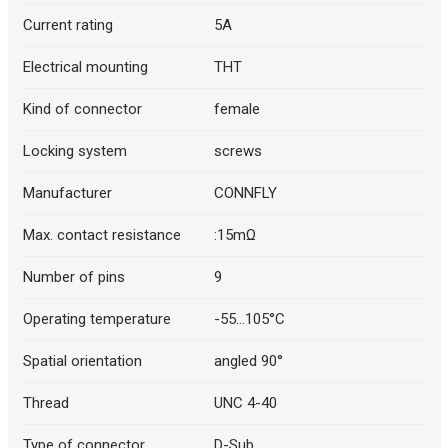
Current rating
5A
Electrical mounting
THT
Kind of connector
female
Locking system
screws
Manufacturer
CONNFLY
Max. contact resistance
:15mΩ
Number of pins
9
Operating temperature
-55...105°C
Spatial orientation
angled 90°
Thread
UNC 4-40
Type of connector
D-Sub