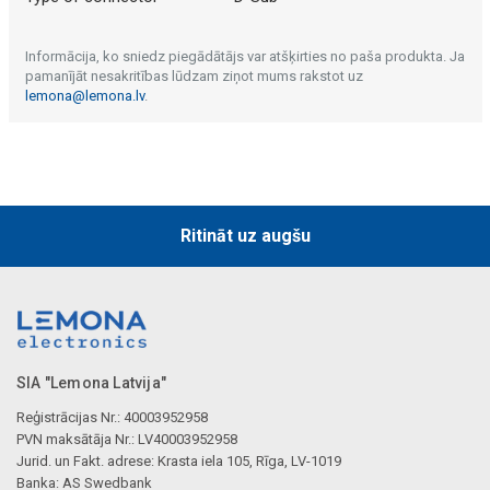
Informācija, ko sniedz piegādātājs var atšķirties no paša produkta. Ja
pamanījāt nesakritības lūdzam ziņot mums rakstot uz
lemona@lemona.lv
.
Ritināt uz augšu
SIA "Lemona Latvija"
Reģistrācijas Nr.: 40003952958
PVN maksātāja Nr.: LV40003952958
Jurid. un Fakt. adrese: Krasta iela 105, Rīga, LV-1019
Banka: AS Swedbank