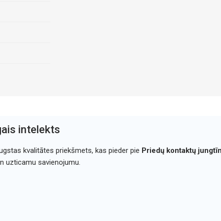
ais intelekts
ugstas kvalitātes priekšmets, kas pieder pie
Priedų kontaktų jungtī
un uzticamu savienojumu.