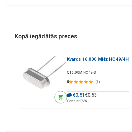
Kopā iegādātās preces
Kvarcs 16.000 MHz HC49/4H
Q16.00M HC49-S
5
(1)
€
0
.
51
€
0
.
53
Cena ar PVN