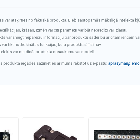
tas var atšķirties no faktiskā produkta. Bieži sastopamās mākslīgā intelekta kļū
fikācijas, krāsas, izmēri vai citi parametri var būt neprecīzi vai izlaisti.
kts var sniegt nepareizu informāciju par produktu saderību ar citām ierīcēm va
ar tikt nodrošinātas funkcijas, kuru produkts iš īsti nav.
telekts var maldināt produkta nosaukumu vai modeli.
rms produkta iegādes sazinieties ar mums rakstot uz e-pastu:
aprasymai@lemon