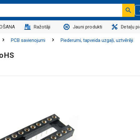
DOŠANA
Ražotāji
Jauni produkti
Detaļu p
PCB savienojumi
Piederumi, tapveida uzgaļi, uztvērēji
RoHS