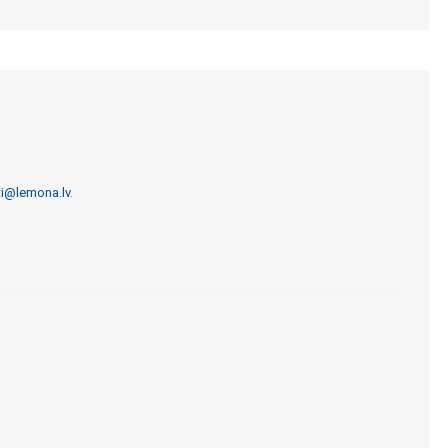
ti@lemona.lv
.