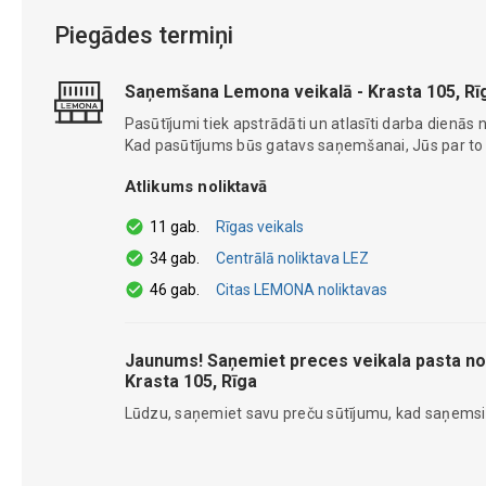
Piegādes termiņi
Saņemšana Lemona veikalā - Krasta 105, Rī
Pasūtījumi tiek apstrādāti un atlasīti darba dienās n
Kad pasūtījums būs gatavs saņemšanai, Jūs par to ti
Atlikums noliktavā
11 gab.
Rīgas veikals
34 gab.
Centrālā noliktava LEZ
46 gab.
Citas LEMONA noliktavas
Jaunums! Saņemiet preces veikala pasta no
Krasta 105, Rīga
Lūdzu, saņemiet savu preču sūtījumu, kad saņems