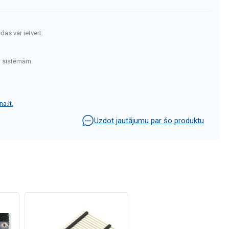
das var ietvert:
i sistēmām.
a.lt
.
Uzdot jautājumu par šo produktu