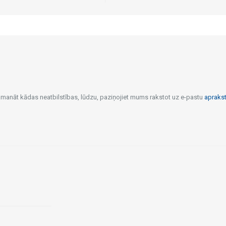
pamanāt kādas neatbilstības, lūdzu, paziņojiet mums rakstot uz e-pastu
apraks