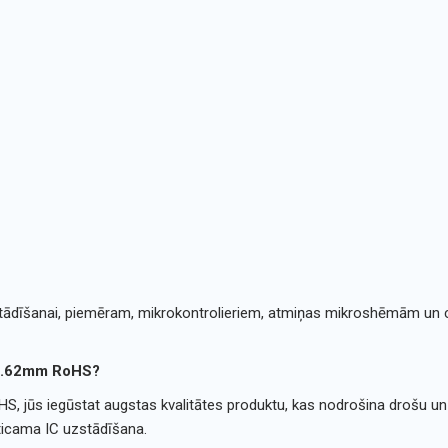
zstādīšanai, piemēram, mikrokontrolieriem, atmiņas mikroshēmām un 
 7.62mm RoHS?
, jūs iegūstat augstas kvalitātes produktu, kas nodrošina drošu un 
ticama IC uzstādīšana.