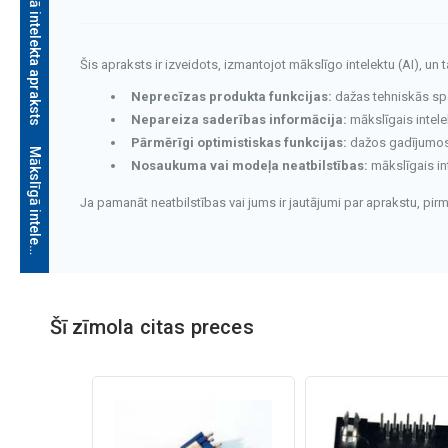
Mākslīgā intelekta apraksts
Šis apraksts ir izveidots, izmantojot mākslīgo intelektu (AI), un 
Neprecīzas produkta funkcijas:
dažas tehniskās speci
Nepareiza saderības informācija:
mākslīgais intele
Pārmērīgi optimistiskas funkcijas:
dažos gadījumos v
M
ā
k
s
l
ī
g
ā
i
n
t
e
l
e
k
t
a
a
p
r
a
k
s
t
s
Nosaukuma vai modeļa neatbilstības:
mākslīgais in
Ja pamanāt neatbilstības vai jums ir jautājumi par aprakstu, pi
Šī zīmola citas preces
Mākslīgā intelekta apraksts