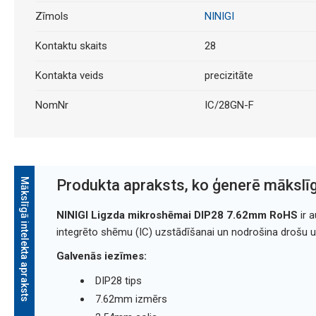
Zīmols
NINIGI
Kontaktu skaits
28
Kontakta veids
precizitāte
NomNr
IC/28GN-F
Mākslīgā intelekta apraksts
Produkta apraksts, ko ģenerē mākslīg
NINIGI Ligzda mikroshēmai DIP28 7.62mm RoHS
ir a
integrēto shēmu (IC) uzstādīšanai un nodrošina drošu 
Galvenās iezīmes:
DIP28 tips
7.62mm izmērs