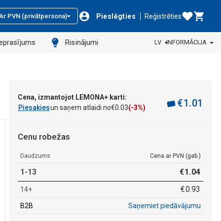
Pieslēgties
Reģistrēties
Ar PVN (privātpersona)
ieprasījums
Risinājumi
LV
INFORMĀCIJA
Cena, izmantojot LEMONA+ karti:
€
1
.
01
Piesakies
un saņem atlaidi no
€
0
.
03
(-3%)
Cenu robežas
Daudzums
Cena ar PVN (gab.)
1-13
€
1
.
04
€
0
.
93
14+
B2B
Saņemiet piedāvājumu