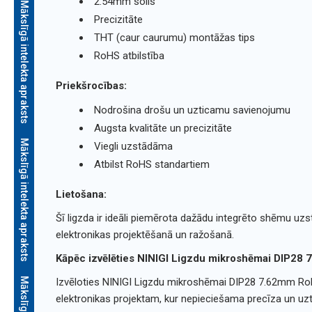
2.54mm solis
Mākslīgā intelekta apraksts
Precizitāte
THT (caur caurumu) montāžas tips
RoHS atbilstība
Priekšrocības:
Nodrošina drošu un uzticamu savienojumu
Augsta kvalitāte un precizitāte
Mākslīgā intelekta apraksts
Viegli uzstādāma
Atbilst RoHS standartiem
Lietošana:
Šī ligzda ir ideāli piemērota dažādu integrēto shēmu u
elektronikas projektēšanā un ražošanā.
Kāpēc izvēlēties NINIGI Ligzdu mikroshēmai DIP28
Izvēloties NINIGI Ligzdu mikroshēmai DIP28 7.62mm RoHS
elektronikas projektam, kur nepieciešama precīza un uz