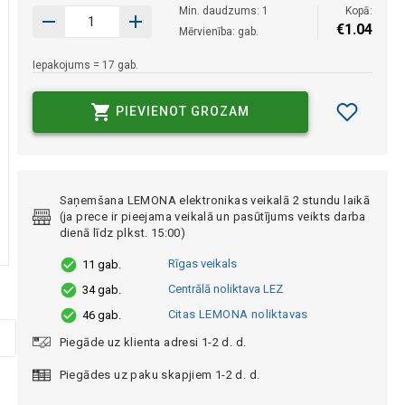
Min. daudzums: 1
Kopā:
€
1
.
04
Mērvienība: gab.
Iepakojums = 17 gab.
PIEVIENOT GROZAM
Saņemšana LEMONA elektronikas veikalā 2 stundu laikā
(ja prece ir pieejama veikalā un pasūtījums veikts darba
dienā līdz plkst. 15:00)
Rīgas veikals
11 gab.
Centrālā noliktava LEZ
34 gab.
Citas LEMONA noliktavas
46 gab.
Piegāde uz klienta adresi 1-2 d. d.
Piegādes uz paku skapjiem 1-2 d. d.