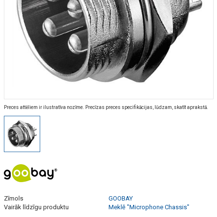
Preces attēliem ir ilustratīva nozīme. Precīzas preces specifikācijas, lūdzam, skatīt aprakstā.
Zīmols
GOOBAY
Vairāk līdzīgu produktu
Meklē "Microphone Chassis"