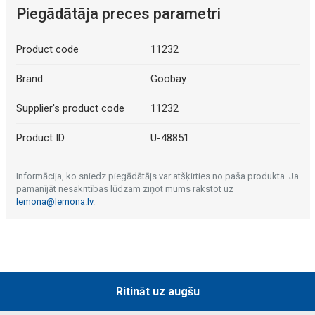
Piegādātāja preces parametri
Product code
11232
Brand
Goobay
Supplier's product code
11232
Product ID
U-48851
Informācija, ko sniedz piegādātājs var atšķirties no paša produkta. Ja
pamanījāt nesakritības lūdzam ziņot mums rakstot uz
lemona@lemona.lv
.
Ritināt uz augšu