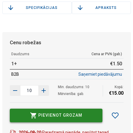
SPECIFIKĀCIJAS
APRAKSTS
Cenu robežas
Daudzums
Cena ar PVN (gab.)
1+
€
1
.
50
B2B
Saņemiet piedāvājumu
Min. daudzums: 10
Kopā:
€
15
.
00
Mērvienība: gab.
PIEVIENOT GROZAM
2026-08-20
Paredzamā piegāde, pasūtot tagad