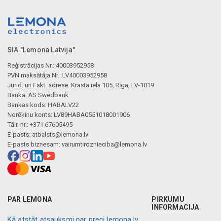
SIA "Lemona Latvija"
Reģistrācijas Nr.: 40003952958
PVN maksātāja Nr.: LV40003952958
Jurid. un Fakt. adrese: Krasta iela 105, Rīga, LV-1019
Banka: AS Swedbank
Bankas kods: HABALV22
Norēķinu konts: LV89HABA0551018001906
Tālr. nr.: +371 67605495
E-pasts:
atbalsts@lemona.lv
E-pasts biznesam:
vairumtirdznieciba@lemona.lv
PAR LEMONA
PIRKUMU
INFORMĀCIJA
Kā atstāt atsauksmi par preci lemona.lv