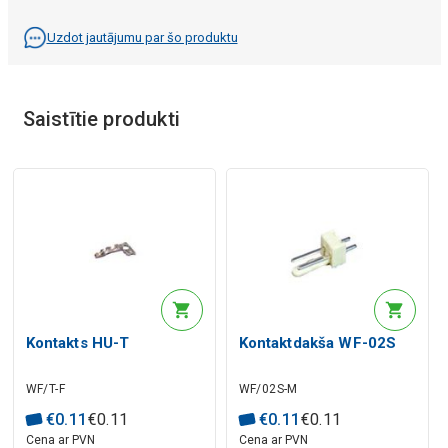
Uzdot jautājumu par šo produktu
Saistītie produkti
Kontakts HU-T
Kontaktdakša WF-02S
WF/T-F
WF/02S-M
€
0
.
11
€
0
.
11
€
0
.
11
€
0
.
11
Cena ar PVN
Cena ar PVN