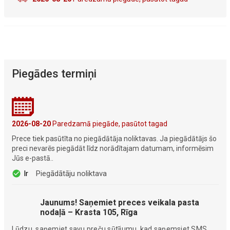
Piegādes termiņi
2026-08-20
Paredzamā piegāde, pasūtot tagad
Prece tiek pasūtīta no piegādātāja noliktavas. Ja piegādātājs šo
preci nevarēs piegādāt līdz norādītajam datumam, informēsim
Jūs e-pastā..
Ir
Piegādātāju noliktava
Jaunums! Saņemiet preces veikala pasta
nodaļā – Krasta 105, Rīga
Lūdzu, saņemiet savu preču sūtījumu, kad saņemsiet SMS.