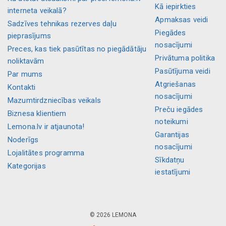
Kā iepirkties
interneta veikalā?
Apmaksas veidi
Sadzīves tehnikas rezerves daļu
Piegādes
pieprasījums
nosacījumi
Preces, kas tiek pasūtītas no piegādātāju
Privātuma politika
noliktavām
Pasūtījuma veidi
Par mums
Atgriešanas
Kontakti
nosacījumi
Mazumtirdzniecības veikals
Preču iegādes
Biznesa klientiem
noteikumi
Lemona.lv ir atjaunota!
Garantijas
Noderīgs
nosacījumi
Lojalitātes programma
Sīkdatņu
Kategorijas
iestatījumi
© 2026 LEMONA