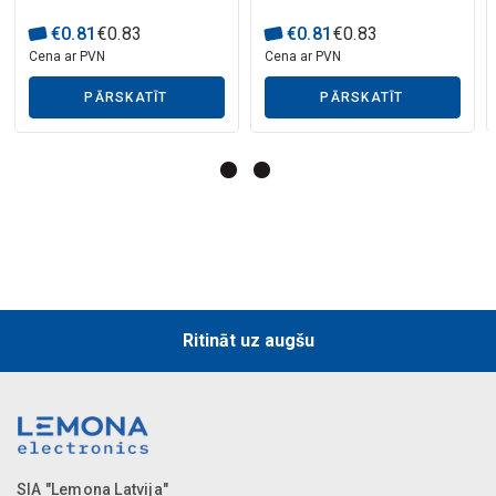
Mākslīgā intelekta apraksts
€
0
.
81
€
0
.
83
€
0
.
81
€
0
.
83
Cena ar PVN
Cena ar PVN
PĀRSKATĪT
PĀRSKATĪT
Mākslīgā intelekta apraksts
Ritināt uz augšu
SIA "Lemona Latvija"