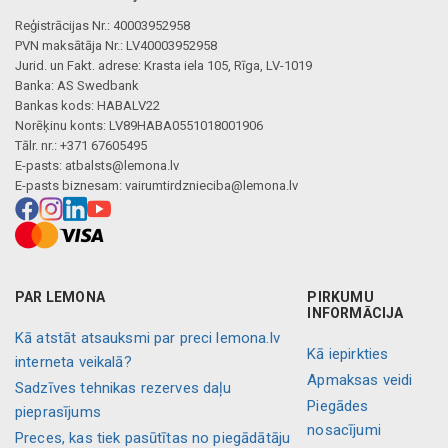
Reģistrācijas Nr.: 40003952958
PVN maksātāja Nr.: LV40003952958
Jurid. un Fakt. adrese: Krasta iela 105, Rīga, LV-1019
Banka: AS Swedbank
Bankas kods: HABALV22
Norēķinu konts: LV89HABA0551018001906
Tālr. nr.: +371 67605495
E-pasts:
atbalsts@lemona.lv
E-pasts biznesam:
vairumtirdznieciba@lemona.lv
PAR LEMONA
PIRKUMU
INFORMĀCIJA
Kā atstāt atsauksmi par preci lemona.lv
Kā iepirkties
interneta veikalā?
Apmaksas veidi
Sadzīves tehnikas rezerves daļu
Piegādes
pieprasījums
nosacījumi
Preces, kas tiek pasūtītas no piegādātāju