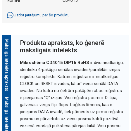
NomNr
CD4015
Uzdot jautājumu par šo produktu
Mākslīgā intelekta apraksts
Produkta apraksts, ko ģenerē
mākslīgais intelekts
Mikroshēma CD4015 DIP16 RoHS
ir divu neatkarīgu,
identisku 4-pakāpju seriālas ievades/paralēlās izejas
reģistru komplekts. Katram reģistram ir neatkarīgas
CLOCK un RESET ievades, kā arī viena seriālā DATA
ievades. No katra no četrām pakāpēm abos reģistros
ir pieejamas “Q” izejas. Visi reģistra posmi ir D-tipa,
Mākslīgā intelekta apraksts
galvenais-vergs flip-flops. Loģikas līmenis, kas ir
pieejams DATA ievadē, tiek pārnests uz pirmo reģistra
posmu un pārvietots uz vienu posmu katrā pozitīvā
virzienā esošajā pulksteņa pārejas laikā. Visu posmu