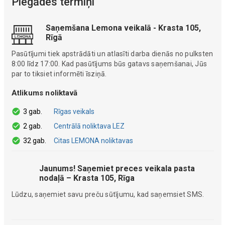
Piegādes termiņi
Saņemšana Lemona veikalā - Krasta 105,
Rīgā
Pasūtījumi tiek apstrādāti un atlasīti darba dienās no pulksten
8:00 līdz 17:00. Kad pasūtījums būs gatavs saņemšanai, Jūs
par to tiksiet informēti īsziņā.
Atlikums noliktavā
3 gab.
Rīgas veikals
2 gab.
Centrālā noliktava LEZ
32 gab.
Citas LEMONA noliktavas
Jaunums! Saņemiet preces veikala pasta
nodaļā – Krasta 105, Rīga
Lūdzu, saņemiet savu preču sūtījumu, kad saņemsiet SMS.