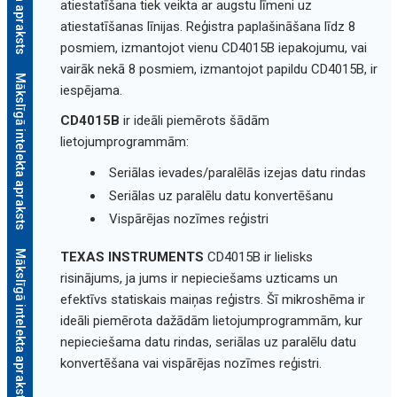
atiestatīšana tiek veikta ar augstu līmeni uz
atiestatīšanas līnijas. Reģistra paplašināšana līdz 8
posmiem, izmantojot vienu CD4015B iepakojumu, vai
vairāk nekā 8 posmiem, izmantojot papildu CD4015B, ir
Mākslīgā intelekta apraksts
iespējama.
CD4015B
ir ideāli piemērots šādām
lietojumprogrammām:
Seriālas ievades/paralēlās izejas datu rindas
Seriālas uz paralēlu datu konvertēšanu
Vispārējas nozīmes reģistri
Mākslīgā intelekta apraksts
TEXAS INSTRUMENTS
CD4015B ir lielisks
risinājums, ja jums ir nepieciešams uzticams un
efektīvs statiskais maiņas reģistrs. Šī mikroshēma ir
ideāli piemērota dažādām lietojumprogrammām, kur
nepieciešama datu rindas, seriālas uz paralēlu datu
konvertēšana vai vispārējas nozīmes reģistri.