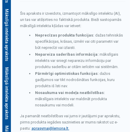
Mākslīgā intelekta apraksts
Šis apraksts ir izveidots, izmantojot mākslīgo intelektu (AI),
un tas var atšķirties no faktiskā produkta. Bieži sastopamās
mākslīgā intelekta kļūdas var ietvert:
Neprecīzas produkta funkcijas:
dažas tehniskās
specifikācijas, krāsas, izmēri vai citi parametri var
būt neprecīzi vai izlaisti.
Nepareiza saderības informācija:
mākslīgais
intelekts var sniegt nepareizu informāciju par
produktu saderību ar citām ierīcēm vai sistēmām.
Mākslīgā intelekta apraksts
Pārmērīgi optimistiskas funkcijas:
dažos
gadījumos var tikt nodrošinātas funkcijas, kuru
produkts iš īsti nav.
Nosaukuma vai modeļa neatbilstības:
mākslīgais intelekts var maldināt produkta
nosaukumu vai modeli.
Ja pamanāt neatbilstības vai jums ir jautājumi par aprakstu,
pirms produkta iegādes sazinieties ar mums rakstot uz e-
pastu:
aprasymai@lemona.lt
.