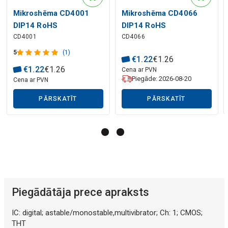
Mikroshēma CD4001
Mikroshēma CD4066
DIP14 RoHS
DIP14 RoHS
Mākslīgā intelekta apraksts
CD4001
CD4066
5
(1)
€
1
.
22
€
1
.
26
€
1
.
22
€
1
.
26
Cena ar PVN
Piegāde: 2026-08-20
Cena ar PVN
PĀRSKATĪT
PĀRSKATĪT
Piegādātāja prece apraksts
IC: digital; astable/monostable,multivibrator; Ch: 1; CMOS;
THT