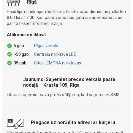
Rīgā
Pasūtījumi tiek apstrādāti un atlasīti darba dienās no pulksten
8:00 līdz 17:00. Kad pasūtījums būs gatavs saņemšanai, Jūs
par to tiksiet informēti īsziņā.
Atlikums noliktavā
5 gab.
Rīgas veikals
>50 gab.
Centrālā noliktava LEZ
35 gab.
Citas LEMONA noliktavas
Jaunums! Saņemiet preces veikala pasta
nodaļā – Krasta 105, Rīga
Lūdzu, saņemiet savu preču sūtījumu, kad saņemsiet SMS.
Piegāde uz norādīto adresi ar kurjeru
Pēc preču nodošanas kurjeram mēs Jūs informēsim e-pastā.