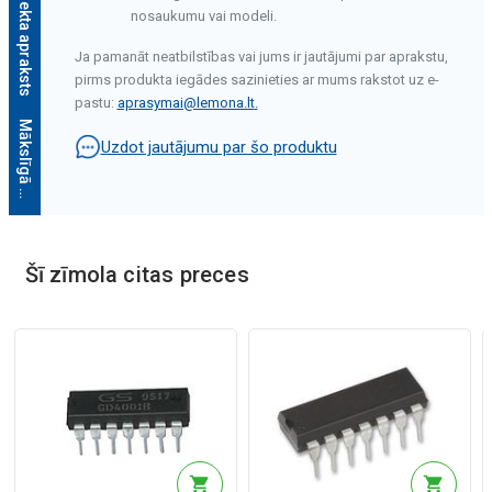
nosaukumu vai modeli.
Ja pamanāt neatbilstības vai jums ir jautājumi par aprakstu,
pirms produkta iegādes sazinieties ar mums rakstot uz e-
pastu:
aprasymai@lemona.lt
.
M
ā
k
s
l
ī
g
ā
i
n
t
e
l
e
k
t
a
a
p
r
a
k
s
t
s
Uzdot jautājumu par šo produktu
Šī zīmola citas preces
Mākslīgā intelekta apraksts