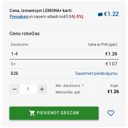
Cena, izmantojot LEMONA+ karti:
€
1
.
22
Piesakies
un saņem atlaidi no
€
0
.
04
(-3%)
Cenu robežas
Daudzums
Cena ar PVN (gab.)
1-4
€
1
.
26
€
1
.
07
5+
B2B
Saņemiet piedāvājumu
Min. daudzums: 1
Kopā:
€
1
.
26
Mērvienība: gab.
PIEVIENOT GROZAM