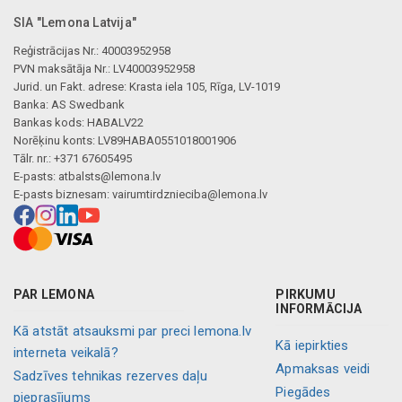
SIA "Lemona Latvija"
Reģistrācijas Nr.: 40003952958
PVN maksātāja Nr.: LV40003952958
Jurid. un Fakt. adrese: Krasta iela 105, Rīga, LV-1019
Banka: AS Swedbank
Bankas kods: HABALV22
Norēķinu konts: LV89HABA0551018001906
Tālr. nr.: +371 67605495
E-pasts:
atbalsts@lemona.lv
E-pasts biznesam:
vairumtirdznieciba@lemona.lv
PAR LEMONA
PIRKUMU
INFORMĀCIJA
Kā atstāt atsauksmi par preci lemona.lv
Kā iepirkties
interneta veikalā?
Apmaksas veidi
Sadzīves tehnikas rezerves daļu
Piegādes
pieprasījums