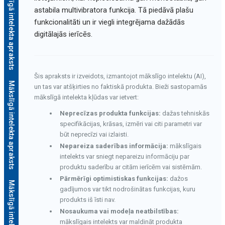
Mākslīgā intelekta apraksts
astabila multivibratora funkcija. Tā piedāvā plašu
funkcionalitāti un ir viegli integrējama dažādās
digitālajās ierīcēs.
Šis apraksts ir izveidots, izmantojot mākslīgo intelektu (AI),
Mākslīgā intelekta apraksts
un tas var atšķirties no faktiskā produkta. Bieži sastopamās
mākslīgā intelekta kļūdas var ietvert:
Neprecīzas produkta funkcijas:
dažas tehniskās
specifikācijas, krāsas, izmēri vai citi parametri var
būt neprecīzi vai izlaisti.
Nepareiza saderības informācija:
mākslīgais
intelekts var sniegt nepareizu informāciju par
produktu saderību ar citām ierīcēm vai sistēmām.
Pārmērīgi optimistiskas funkcijas:
dažos
Mākslīgā intelekta apraksts
gadījumos var tikt nodrošinātas funkcijas, kuru
produkts iš īsti nav.
Nosaukuma vai modeļa neatbilstības:
mākslīgais intelekts var maldināt produkta