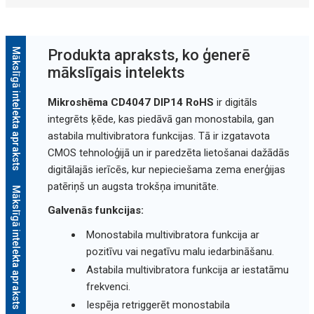
Mākslīgā intelekta apraksts
Produkta apraksts, ko ģenerē
mākslīgais intelekts
Mikroshēma CD4047 DIP14 RoHS
ir digitāls
integrēts ķēde, kas piedāvā gan monostabila, gan
astabila multivibratora funkcijas. Tā ir izgatavota
CMOS tehnoloģijā un ir paredzēta lietošanai dažādās
digitālajās ierīcēs, kur nepieciešama zema enerģijas
patēriņš un augsta trokšņa imunitāte.
Mākslīgā intelekta apraksts
Galvenās funkcijas:
Monostabila multivibratora funkcija ar
pozitīvu vai negatīvu malu iedarbināšanu.
Astabila multivibratora funkcija ar iestatāmu
frekvenci.
Iespēja retriggerēt monostabila