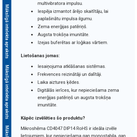
multivibratora impulsu.
Mākslīgā intelekta apraksts
Iespēja izmantot ārējo skaitītāju, lai
paplašinātu impulsa ilgumu.
Zema enerģijas patēriņš.
Augsta trokšņa imunitāte.
Izejas buferētas ar loģikas vārtiem.
Lietošanas jomas:
Iesaiņojuma atklāšanas sistēmas.
Mākslīgā intelekta apraksts
Frekvences reizinātāji un dalītāji.
Laika aiztures ķēdes.
Digitālās ierīces, kur nepieciešama zema
enerģijas patēriņš un augsta trokšņa
imunitāte.
Kāpēc izvēlēties šo produktu?
Mikroshēma CD4047 DIP14 RoHS ir ideāla izvēle
lietojumiem, kur nepieciešama gan monostabila, gan