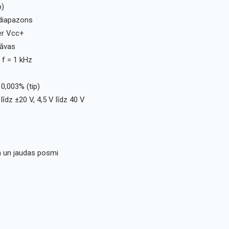
p)
 diapazons
er Vcc+
rāvas
 f = 1 kHz
0,003% (tip)
dz ±20 V, 4,5 V līdz 40 V
a un jaudas posmi