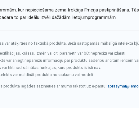
grammām, kur nepieciešama zema trokšņa līmeņa pastiprināšana. Tā
adara to par ideālu izvēli dažādām lietojumprogrammām.
tas var atšķirties no faktiskā produkta. Bieži sastopamās mākslīgā intelekta kļū
fikācijas, krāsas, izmēri vai citi parametri var būt neprecīzi vai izlaisti.
kts var sniegt nepareizu informāciju par produktu saderību ar citām ierīcēm va
ar tikt nodrošinātas funkcijas, kuru produkts iš īsti nav.
telekts var maldināt produkta nosaukumu vai modeli.
rms produkta iegādes sazinieties ar mums rakstot uz e-pastu:
aprasymai@lemon