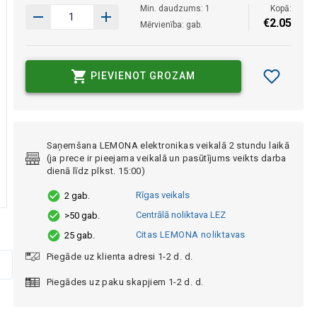
Min. daudzums: 1
Kopā:
€
2
.
05
Mērvienība: gab.
PIEVIENOT GROZAM
Saņemšana LEMONA elektronikas veikalā 2 stundu laikā
(ja prece ir pieejama veikalā un pasūtījums veikts darba
dienā līdz plkst. 15:00)
Rīgas veikals
2 gab.
Centrālā noliktava LEZ
>50 gab.
Citas LEMONA noliktavas
25 gab.
Piegāde uz klienta adresi 1-2 d. d.
Piegādes uz paku skapjiem 1-2 d. d.