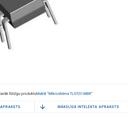
airāk līdzīgu produktu
Meklē "Mikroshēma TL072C-MBR"
APRAKSTS
MĀKSLĪGĀ INTELEKTA APRAKSTS