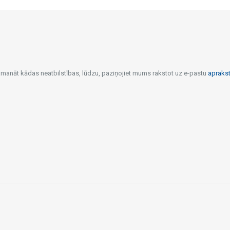
pamanāt kādas neatbilstības, lūdzu, paziņojiet mums rakstot uz e-pastu
apraks