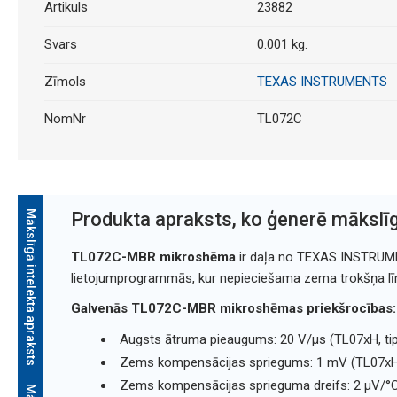
Artikuls
23882
Svars
0.001 kg.
Zīmols
TEXAS INSTRUMENTS
NomNr
TL072C
Mākslīgā intelekta apraksts
Produkta apraksts, ko ģenerē mākslīg
TL072C-MBR mikroshēma
ir daļa no TEXAS INSTRUMEN
lietojumprogrammās, kur nepieciešama zema trokšņa lī
Galvenās TL072C-MBR mikroshēmas priekšrocības:
Augsts ātruma pieaugums: 20 V/µs (TL07xH, tip
Zems kompensācijas spriegums: 1 mV (TL07xH,
Zems kompensācijas sprieguma dreifs: 2 µV/°