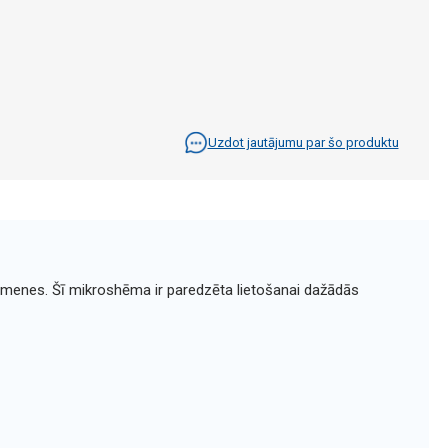
Uzdot jautājumu par šo produktu
menes. Šī mikroshēma ir paredzēta lietošanai dažādās