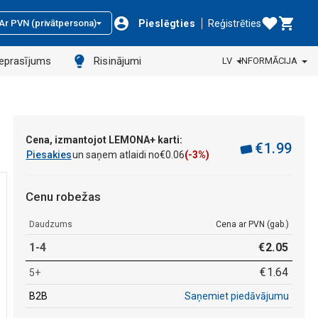
Pieslēgties
Reģistrēties
Ar PVN (privātpersona)
ieprasījums
Risinājumi
LV
INFORMĀCIJA
Cena, izmantojot LEMONA+ karti:
€
1
.
99
Piesakies
un saņem atlaidi no
€
0
.
06
(-3%)
Cenu robežas
Daudzums
Cena ar PVN (gab.)
1-4
€
2
.
05
€
1
.
64
5+
B2B
Saņemiet piedāvājumu