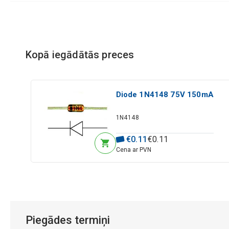
Kopā iegādātās preces
Diode 1N4148 75V 150mA
1N4148
€
0
.
11
€
0
.
11
Cena ar PVN
Piegādes termiņi