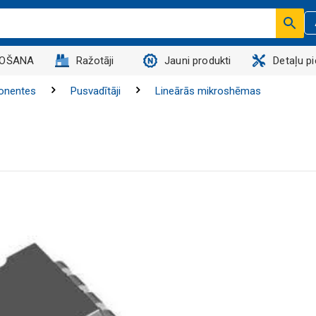
DOŠANA
Ražotāji
Jauni produkti
Detaļu p
onentes
Pusvadītāji
Lineārās mikroshēmas