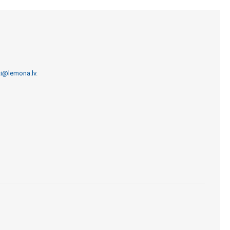
ti@lemona.lv
.