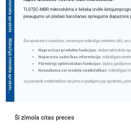
Mākslīgā intelekta apraksts
TL072C-MBR mikroshēma ir lieliska izvēle lietojumpro
pieaugums un plašais barošanas sprieguma diapazons p
Mākslīgā intelekta apraksts
Šis apraksts ir izveidots, izmantojot mākslīgo intelektu (AI), un 
Neprecīzas produkta funkcijas:
dažas tehniskās speci
Nepareiza saderības informācija:
mākslīgais intele
Pārmērīgi optimistiskas funkcijas:
dažos gadījumos v
Nosaukuma vai modeļa neatbilstības:
mākslīgais in
Ja pamanāt neatbilstības vai jums ir jautājumi par aprakstu, pi
Mākslīgā intelekta apraksts
Šī zīmola citas preces