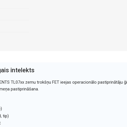
ais intelekts
TS TL07xx zemu trokšņu FET ieejas operacionālo pastiprinātāju ģi
meņa pastiprināšana.
)
 tip)
C