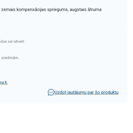
s zemais kompensācijas spriegums, augstais ātruma
das var ietvert:
i sistēmām.
a.lt
.
Uzdot jautājumu par šo produktu