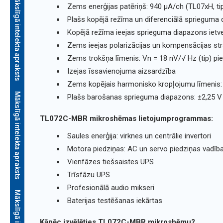
Mākslīgā intelekta apraksts
Zems enerģijas patēriņš: 940 μΑ/ch (TL07xH, ti
Plašs kopējā režīma un diferenciālā sprieguma
Kopējā režīma ieejas sprieguma diapazons ietv
Zems ieejas polarizācijas un kompensācijas st
Zems trokšņa līmenis: Vn = 18 nV/√ Hz (tip) pie
Izejas īssavienojuma aizsardzība
Zems kopējais harmonisko kropļojumu līmenis: 
Mākslīgā intelekta apraksts
Plašs barošanas sprieguma diapazons: ±2,25 V lī
TL072C-MBR mikroshēmas lietojumprogrammas:
Saules enerģija: virknes un centrālie invertori
Motora piedziņas: AC un servo piedziņas vadīb
Vienfāzes tiešsaistes UPS
Trīsfāzu UPS
Profesionālā audio mikseri
Baterijas testēšanas iekārtas
Kāpēc izvēlēties TL072C-MBR mikroshēmu?