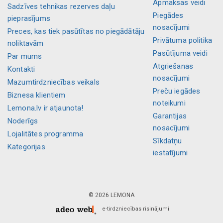
Apmaksas veidi
Sadzīves tehnikas rezerves daļu
Piegādes
pieprasījums
nosacījumi
Preces, kas tiek pasūtītas no piegādātāju
Privātuma politika
noliktavām
Pasūtījuma veidi
Par mums
Atgriešanas
Kontakti
nosacījumi
Mazumtirdzniecības veikals
Preču iegādes
Biznesa klientiem
noteikumi
Lemona.lv ir atjaunota!
Garantijas
Noderīgs
nosacījumi
Lojalitātes programma
Sīkdatņu
Kategorijas
iestatījumi
© 2026 LEMONA
e-tirdzniecības risinājumi