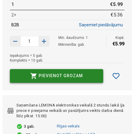
1
€
5
.
99
€
5
.
36
2+
B2B
Saņemiet piedāvājumu
Min. daudzums: 1
Kopā:
€
5
.
99
Mērvienība: gab.
Iepakojums = 5 gab.
Komplekts = 10 gab.
PIEVIENOT GROZAM
Saņemšana LEMONA elektronikas veikalā 2 stundu laikā (ja
prece ir pieejama veikalā un pasūtījums veikts darba dienā
līdz plkst. 15:00)
Rīgas veikals
3 gab.