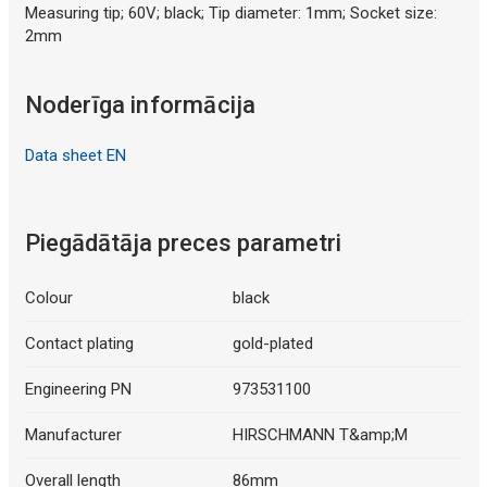
Mākslīgā intelekta apraksts
Measuring tip; 60V; black; Tip diameter: 1mm; Socket size:
2mm
Noderīga informācija
Data sheet EN
Mākslīgā intelekta apraksts
Piegādātāja preces parametri
Colour
black
Contact plating
gold-plated
Engineering PN
973531100
Manufacturer
HIRSCHMANN T&amp;M
Overall length
86mm