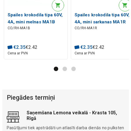
Spailes krokodila tipa 60V,
Spailes krokodila tipa 60V,
4A, mini melnas MA1B
4A, mini sarkanas MA1R
CO/RH-MA1B
CO/RH-MA1R
HIRSCHMANN
HIRSCHMANN
€
2
.
35
€
2
.
42
€
2
.
35
€
2
.
42
Cena ar PVN
Cena ar PVN
Piegādes termiņi
Saņemšana Lemona veikalā - Krasta 105,
Rīgā
Pasūtījumi tiek apstrādāti un atlasīti darba dienās no pulksten