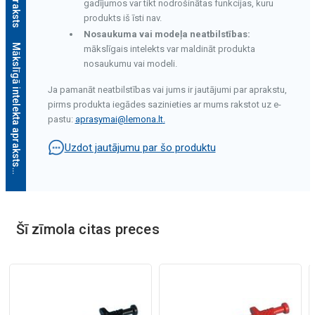
gadījumos var tikt nodrošinātas funkcijas, kuru
produkts iš īsti nav.
Nosaukuma vai modeļa neatbilstības:
Mākslīgā intelekta apraksts
mākslīgais intelekts var maldināt produkta
nosaukumu vai modeli.
Ja pamanāt neatbilstības vai jums ir jautājumi par aprakstu,
pirms produkta iegādes sazinieties ar mums rakstot uz e-
pastu:
aprasymai@lemona.lt
.
Uzdot jautājumu par šo produktu
Mākslīgā intelekta apraksts
Šī zīmola citas preces