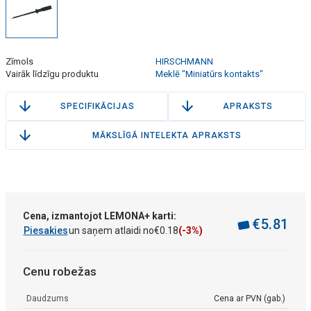
Zīmols
HIRSCHMANN
Vairāk līdzīgu produktu
Meklē "Miniatūrs kontakts"
SPECIFIKĀCIJAS
APRAKSTS
MĀKSLĪGĀ INTELEKTA APRAKSTS
Cena, izmantojot LEMONA+ karti:
€
5
.
81
Piesakies
un saņem atlaidi no
€
0
.
18
(-3%)
Cenu robežas
Daudzums
Cena ar PVN (gab.)