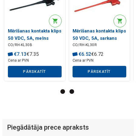
Mākslīgā intelekta apraksts
Mērīšanas kontakta klips
Mērīšanas kontakta klips
50 VDC, 5A, melns
50 VDC, 5A, sarkans
CO/RH-KL30B
CO/RH-KL30R
KLEPS30 HIRSCHMANN
KLEPS30 HIRSCHMANN
€
7
.
13
€
7
.
35
€
6
.
52
€
6
.
72
Cena ar PVN
Cena ar PVN
Mākslīgā intelekta apraksts
PĀRSKATĪT
PĀRSKATĪT
Piegādātāja prece apraksts