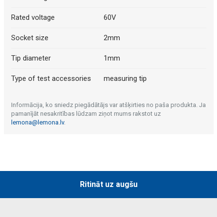
Rated voltage
60V
Socket size
2mm
Tip diameter
1mm
Type of test accessories
measuring tip
Informācija, ko sniedz piegādātājs var atšķirties no paša produkta. Ja
pamanījāt nesakritības lūdzam ziņot mums rakstot uz
lemona@lemona.lv
.
Ritināt uz augšu