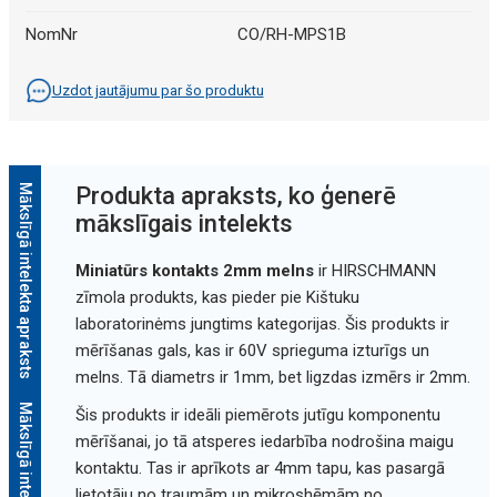
NomNr
CO/RH-MPS1B
Uzdot jautājumu par šo produktu
Mākslīgā intelekta apraksts
Produkta apraksts, ko ģenerē
mākslīgais intelekts
Miniatūrs kontakts 2mm melns
ir HIRSCHMANN
zīmola produkts, kas pieder pie Kištuku
laboratorinėms jungtims kategorijas. Šis produkts ir
mērīšanas gals, kas ir 60V sprieguma izturīgs un
melns. Tā diametrs ir 1mm, bet ligzdas izmērs ir 2mm.
Šis produkts ir ideāli piemērots jutīgu komponentu
mērīšanai, jo tā atsperes iedarbība nodrošina maigu
kontaktu. Tas ir aprīkots ar 4mm tapu, kas pasargā
lietotāju no traumām un mikroshēmām no