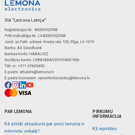
SIA "Lemona Latvija"
Reģistrācijas Nr.: 40003952958
PVN maksātāja Nr.: LV40003952958
Jurid. un Fakt. adrese: Krasta iela 105, Rīga, LV-1019
Banka: AS Swedbank
Bankas kods: HABALV22
Norēķinu konts: LV89HABA0551018001906
Tālr. nr.: +371 67605495
E-pasts:
atbalsts@lemona.lv
E-pasts biznesam:
vairumtirdznieciba@lemona.lv
PAR LEMONA
PIRKUMU
INFORMĀCIJA
Kā atstāt atsauksmi par preci lemona.lv
Kā iepirkties
interneta veikalā?