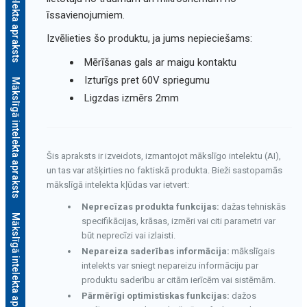
Mākslīgā intelekta apraksts
īssavienojumiem.
Izvēlieties šo produktu, ja jums nepieciešams:
Mērīšanas gals ar maigu kontaktu
Izturīgs pret 60V spriegumu
Mākslīgā intelekta apraksts
Ligzdas izmērs 2mm
Šis apraksts ir izveidots, izmantojot mākslīgo intelektu (AI),
un tas var atšķirties no faktiskā produkta. Bieži sastopamās
mākslīgā intelekta kļūdas var ietvert:
Neprecīzas produkta funkcijas:
dažas tehniskās
Mākslīgā intelekta apraksts
specifikācijas, krāsas, izmēri vai citi parametri var
būt neprecīzi vai izlaisti.
Nepareiza saderības informācija:
mākslīgais
intelekts var sniegt nepareizu informāciju par
produktu saderību ar citām ierīcēm vai sistēmām.
Pārmērīgi optimistiskas funkcijas:
dažos