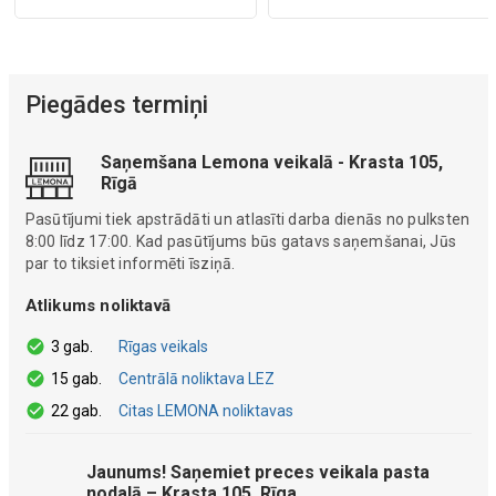
Piegādes termiņi
Saņemšana Lemona veikalā - Krasta 105,
Rīgā
Pasūtījumi tiek apstrādāti un atlasīti darba dienās no pulksten
8:00 līdz 17:00. Kad pasūtījums būs gatavs saņemšanai, Jūs
par to tiksiet informēti īsziņā.
Atlikums noliktavā
3 gab.
Rīgas veikals
15 gab.
Centrālā noliktava LEZ
22 gab.
Citas LEMONA noliktavas
Jaunums! Saņemiet preces veikala pasta
nodaļā – Krasta 105, Rīga