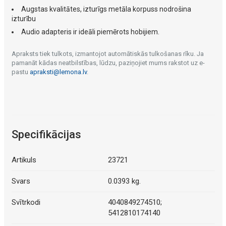
Augstas kvalitātes, izturīgs metāla korpuss nodrošina
izturību
Audio adapteris ir ideāli piemērots hobijiem.
Apraksts tiek tulkots, izmantojot automātiskās tulkošanas rīku. Ja
pamanāt kādas neatbilstības, lūdzu, paziņojiet mums rakstot uz e-
pastu
apraksti@lemona.lv
.
Specifikācijas
Artikuls
23721
Svars
0.0393 kg.
Svītrkodi
4040849274510;
5412810174140