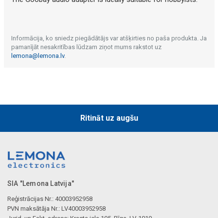
Informācija, ko sniedz piegādātājs var atšķirties no paša produkta. Ja
pamanījāt nesakritības lūdzam ziņot mums rakstot uz
lemona@lemona.lv
.
Ritināt uz augšu
SIA "Lemona Latvija"
Reģistrācijas Nr.: 40003952958
PVN maksātāja Nr.: LV40003952958