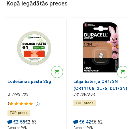
Kopā iegādātās preces
Lodēšanas pasta 35g
Litija baterija CR1/3N
(CR11108, 2L76, DL1/3N)
LIT/PAST/35
CR1/3N/DUR
3.0V Duracell
TOP prece
5
(2)
TOP prece
€
2
.
55
€
2
.
63
€
6
.
42
€
6
.
62
Cena ar PVN
Cena ar PVN