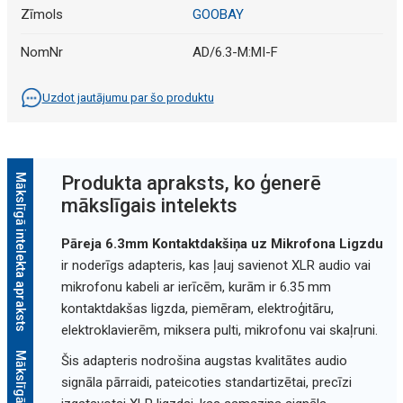
Zīmols
GOOBAY
NomNr
AD/6.3-M:MI-F
Uzdot jautājumu par šo produktu
Mākslīgā intelekta apraksts
Produkta apraksts, ko ģenerē
mākslīgais intelekts
Pāreja 6.3mm Kontaktdakšiņa uz Mikrofona Ligzdu
ir noderīgs adapteris, kas ļauj savienot XLR audio vai
mikrofonu kabeli ar ierīcēm, kurām ir 6.35 mm
kontaktdakšas ligzda, piemēram, elektroģitāru,
elektroklavierēm, miksera pulti, mikrofonu vai skaļruni.
Šis adapteris nodrošina augstas kvalitātes audio
signāla pārraidi, pateicoties standartizētai, precīzi