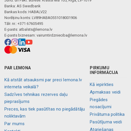
Jurid. un Fakt. adrese: Krasta iela 105, Rīga, LV-1019
Banka: AS Swedbank
Bankas kods: HABALV22
Norēķinu konts: LV89HABA0551018001906
Tālr. nr.: +371 67605495
E-pasts:
atbalsts@lemona.lv
E-pasts biznesam:
vairumtirdznieciba@lemona.lv
PAR LEMONA
PIRKUMU
INFORMĀCIJA
Kā atstāt atsauksmi par preci lemona.lv
Kā iepirkties
interneta veikalā?
Apmaksas veidi
Sadzīves tehnikas rezerves daļu
Piegādes
pieprasījums
nosacījumi
Preces, kas tiek pasūtītas no piegādātāju
Privātuma politika
noliktavām
Pasūtījuma veidi
Par mums
Atgriešanas