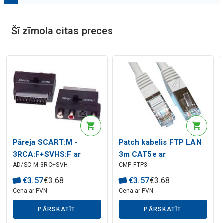
Mākslīgā intelekta apraksts
Šī zīmola citas preces
Mākslīgā intelekta apraksts
Pāreja SCART:M -
Patch kabelis FTP LAN
3RCA:F+SVHS:F ar
3m CAT5e ar
AD/SC-M:3RC+SVH
CMP-FTP3
slēdzi
spraudņiem
€
3
.
57
€
3
.
68
€
3
.
57
€
3
.
68
Cena ar PVN
Cena ar PVN
PĀRSKATĪT
PĀRSKATĪT