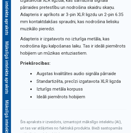
Mākslīgā intelekta apraksts
izgatavotai XLR ligzdai, kas samazina signāla
pārraides pretestību un nodrošina skaidru skaņu.
Adapteris ir aprīkots ar 3-pin XLR ligzdu un 2-pin 6.35
mm kontaktdakšas spraudni, kas nodrošina lielisku
muzikālo pieredzi.
Adapteris ir izgatavots no izturīga metāla, kas
Mākslīgā intelekta apraksts
nodrošina ilgu kalpošanas laiku. Tas ir ideāli piemērots
hobijiem un mūzikas entuziastiem.
Priekšrocības:
Augstas kvalitātes audio signāla pārraide
Standartizēta, precīzi izgatavota XLR ligzda
Izturīgs metāla korpuss
Ideāli piemērots hobijiem
Mākslīgā intelekta apraksts
Šis apraksts ir izveidots, izmantojot mākslīgo intelektu (AI),
un tas var atšķirties no faktiskā produkta. Bieži sastopamās