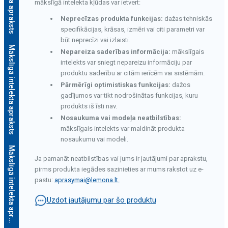
mākslīgā intelekta kļūdas var ietvert:
Neprecīzas produkta funkcijas:
dažas tehniskās
specifikācijas, krāsas, izmēri vai citi parametri var
būt neprecīzi vai izlaisti.
Mākslīgā intelekta apraksts
Nepareiza saderības informācija:
mākslīgais
intelekts var sniegt nepareizu informāciju par
produktu saderību ar citām ierīcēm vai sistēmām.
Pārmērīgi optimistiskas funkcijas:
dažos
gadījumos var tikt nodrošinātas funkcijas, kuru
produkts iš īsti nav.
Nosaukuma vai modeļa neatbilstības:
mākslīgais intelekts var maldināt produkta
nosaukumu vai modeli.
M
ā
k
s
l
ī
g
ā
i
n
t
e
l
e
k
t
a
a
p
r
a
k
s
t
s
Ja pamanāt neatbilstības vai jums ir jautājumi par aprakstu,
pirms produkta iegādes sazinieties ar mums rakstot uz e-
pastu:
aprasymai@lemona.lt
.
Uzdot jautājumu par šo produktu