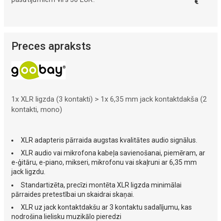
€
Preces apraksts
1x XLR ligzda (3 kontakti) > 1x 6,35 mm jack kontaktdakša (2
kontakti, mono)
XLR adapteris pārraida augstas kvalitātes audio signālus.
XLR audio vai mikrofona kabeļa savienošanai, piemēram, ar
e-ģitāru, e-piano, mikseri, mikrofonu vai skaļruni ar 6,35 mm
jack ligzdu.
Standartizēta, precīzi montēta XLR ligzda minimālai
pārraides pretestībai un skaidrai skaņai.
XLR uz jack kontaktdakšu ar 3 kontaktu sadalījumu, kas
nodrošina lielisku muzikālo pieredzi