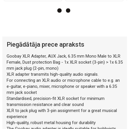
Mākslīgā intelekta apraksts
Piegādātāja prece apraksts
Mākslīgā intelekta apraksts
Goobay XLR Adapter, AUX Jack, 6.35 mm Mono Male to XLR
Female, Dust protection Bag - 1x XLR socket (3-pin) > 1x 6.35
mm jack plug (2-pin, mono)
XLR adapter transmits high-quality audio signals.
For connecting an XLR audio or microphone cable to e.g. an
e-guitar, e-piano, mixer, microphone or speaker with a 6.35
mm jack socket
Standardised, precision-fit XLR socket for minimum
transmission resistance and clear sound
XLR to jack plug with 3-pin assignment for a great musical
experience
High-quality, robust metal housing for durability
The Goobay audio adapter is ideally suitable for hobbyists.