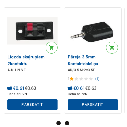
Mākslīgā intelekta apraksts
Ligzda skaļruņiem
Pāreja 3.5mm
2kontaktu.
Kontaktdakšiņa
Mākslīgā intelekta apraksts
AU/H-2LS-F
AD/3.5-M:2x3.5F
2x3.5mm ligzda
1
(1)
€
0
.
61
€
0
.
63
€
0
.
61
€
0
.
63
Cena ar PVN
Cena ar PVN
PĀRSKATĪT
PĀRSKATĪT