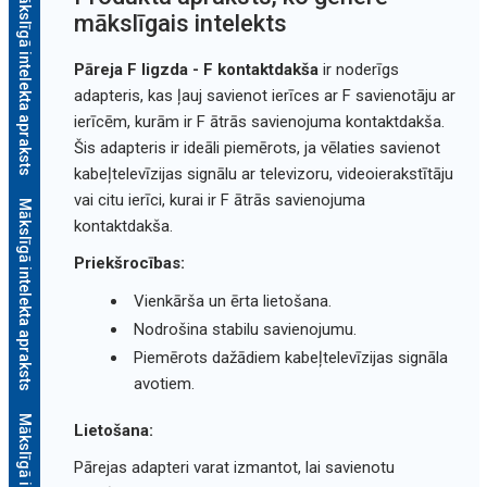
Mākslīgā intelekta apraksts
mākslīgais intelekts
Pāreja F ligzda - F kontaktdakša
ir noderīgs
adapteris, kas ļauj savienot ierīces ar F savienotāju ar
ierīcēm, kurām ir F ātrās savienojuma kontaktdakša.
Šis adapteris ir ideāli piemērots, ja vēlaties savienot
kabeļtelevīzijas signālu ar televizoru, videoierakstītāju
vai citu ierīci, kurai ir F ātrās savienojuma
Mākslīgā intelekta apraksts
kontaktdakša.
Priekšrocības:
Vienkārša un ērta lietošana.
Nodrošina stabilu savienojumu.
Piemērots dažādiem kabeļtelevīzijas signāla
avotiem.
Lietošana:
Pārejas adapteri varat izmantot, lai savienotu