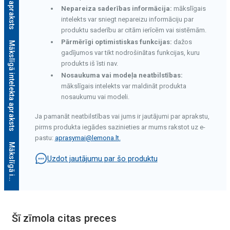
Nepareiza saderības informācija:
mākslīgais
intelekts var sniegt nepareizu informāciju par
produktu saderību ar citām ierīcēm vai sistēmām.
Pārmērīgi optimistiskas funkcijas:
dažos
Mākslīgā intelekta apraksts
gadījumos var tikt nodrošinātas funkcijas, kuru
produkts iš īsti nav.
Nosaukuma vai modeļa neatbilstības:
mākslīgais intelekts var maldināt produkta
nosaukumu vai modeli.
Ja pamanāt neatbilstības vai jums ir jautājumi par aprakstu,
pirms produkta iegādes sazinieties ar mums rakstot uz e-
pastu:
aprasymai@lemona.lt
.
M
ā
k
s
l
ī
g
ā
i
n
t
e
l
e
k
t
a
a
p
r
a
k
s
t
s
Uzdot jautājumu par šo produktu
Šī zīmola citas preces