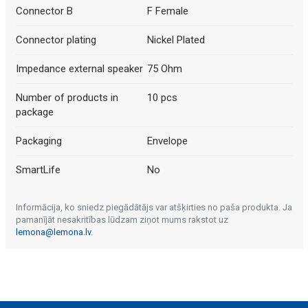
Connector B
F Female
Connector plating
Nickel Plated
Impedance external speaker
75 Ohm
Number of products in
10 pcs
package
Packaging
Envelope
SmartLife
No
Informācija, ko sniedz piegādātājs var atšķirties no paša produkta. Ja
pamanījāt nesakritības lūdzam ziņot mums rakstot uz
lemona@lemona.lv
.