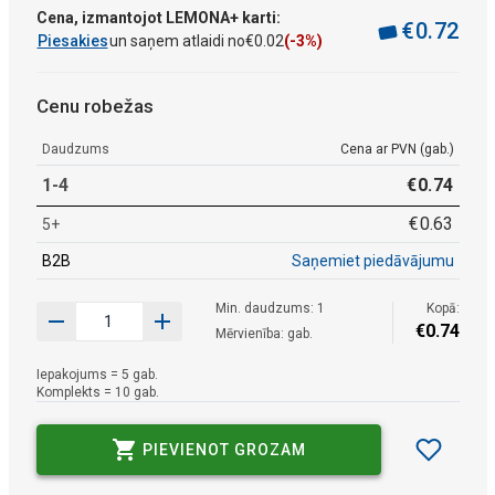
Cena, izmantojot LEMONA+ karti:
€
0
.
72
Piesakies
un saņem atlaidi no
€
0
.
02
(-3%)
Cenu robežas
Daudzums
Cena ar PVN (gab.)
1-4
€
0
.
74
€
0
.
63
5+
B2B
Saņemiet piedāvājumu
Min. daudzums: 1
Kopā:
€
0
.
74
Mērvienība: gab.
Iepakojums = 5 gab.
Komplekts = 10 gab.
PIEVIENOT GROZAM