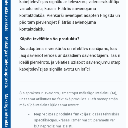
Mākslīgā intelekta apraksts
kabeļtelevīzijas signālu ar televizoru, videoierakstītāju
vai citu ierīci, kurai ir F ātrās savienojuma
kontaktdakša. Vienkārši ievietojiet adapteri F ligzdā un
pēc tam pievienojiet F ātrās savienojuma
kontaktdakšu.
Kāpēc izvēlēties šo produktu?
Mākslīgā intelekta apraksts
Šis adapteris ir vienkāršs un efektīvs risinājums, kas
ļauj savienot ierīces ar dažādiem savienotājiem. Tas ir
ideāli piemērots, ja vēlaties uzlabot savienojumu starp
kabeļtelevīzijas signāla avotu un ierīci.
Šis apraksts ir izveidots, izmantojot mākslīgo intelektu (AI),
Mākslīgā intelekta apraksts
un tas var atšķirties no faktiskā produkta. Bieži sastopamās
mākslīgā intelekta kļūdas var ietvert:
Neprecīzas produkta funkcijas:
dažas tehniskās
specifikācijas, krāsas, izmēri vai citi parametri var
būt neprecīzi vai izlaisti.