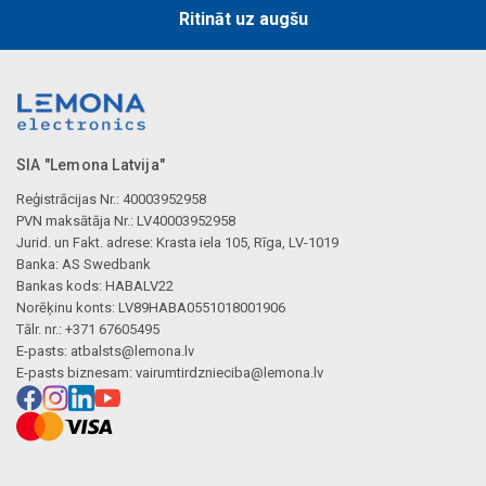
Ritināt uz augšu
SIA "Lemona Latvija"
Reģistrācijas Nr.: 40003952958
PVN maksātāja Nr.: LV40003952958
Jurid. un Fakt. adrese: Krasta iela 105, Rīga, LV-1019
Banka: AS Swedbank
Bankas kods: HABALV22
Norēķinu konts: LV89HABA0551018001906
Tālr. nr.: +371 67605495
E-pasts:
atbalsts@lemona.lv
E-pasts biznesam:
vairumtirdznieciba@lemona.lv