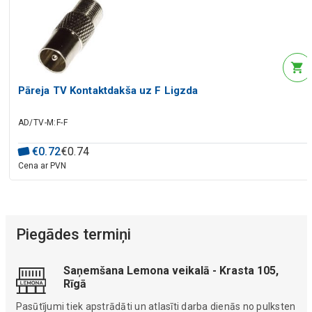
Pāreja TV Kontaktdakša uz F Ligzda
AD/TV-M:F-F
€
0
.
72
€
0
.
74
Cena ar PVN
Piegādes termiņi
Saņemšana Lemona veikalā - Krasta 105,
Rīgā
Pasūtījumi tiek apstrādāti un atlasīti darba dienās no pulksten