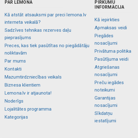
PAR LEMONA
PIRKUMU
INFORMĀCIJA
Kā atstāt atsauksmi par preci lemona.lv
Kā iepirkties
interneta veikalā?
Apmaksas veidi
Sadzīves tehnikas rezerves daļu
Piegādes
pieprasījums
nosacījumi
Preces, kas tiek pasūtītas no piegādātāju
Privātuma politika
noliktavām
Pasūtījuma veidi
Par mums
Atgriešanas
Kontakti
nosacījumi
Mazumtirdzniecības veikals
Preču iegādes
Biznesa klientiem
noteikumi
Lemona.lv ir atjaunota!
Garantijas
Noderīgs
nosacījumi
Lojalitātes programma
Sīkdatņu
Kategorijas
iestatījumi