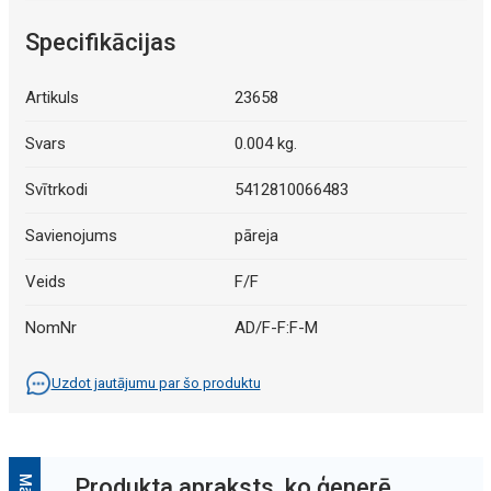
Specifikācijas
Artikuls
23658
Svars
0.004 kg.
Svītrkodi
5412810066483
Savienojums
pāreja
Veids
F/F
NomNr
AD/F-F:F-M
Uzdot jautājumu par šo produktu
Produkta apraksts, ko ģenerē