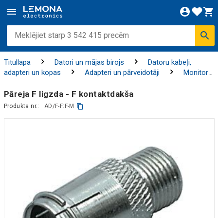
Titullapa
Datori un mājas birojs
Datoru kabeļi,
adapteri un kopas
Adapteri un pārveidotāji
Monitoru
/ TV/ AV adapteri
Pāreja F ligzda - F kontaktdakša
Produkta nr.:
AD/F-F:F-M