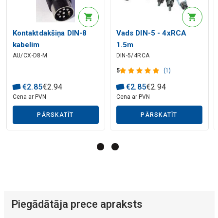
Mākslīgā intelekta apraksts
Kontaktdakšiņa DIN-8
Vads DIN-5 - 4xRCA
kabelim
1.5m
AU/CX-D8-M
DIN-5/4RCA
5
(1)
€
2
.
85
€
2
.
94
€
2
.
85
€
2
.
94
Mākslīgā intelekta apraksts
Cena ar PVN
Cena ar PVN
PĀRSKATĪT
PĀRSKATĪT
Piegādātāja prece apraksts