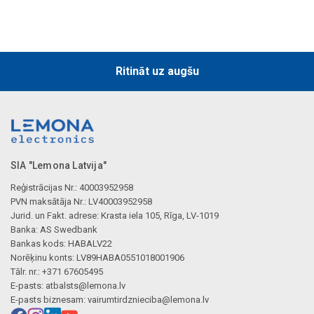
Ritināt uz augšu
SIA "Lemona Latvija"
Reģistrācijas Nr.: 40003952958
PVN maksātāja Nr.: LV40003952958
Jurid. un Fakt. adrese: Krasta iela 105, Rīga, LV-1019
Banka: AS Swedbank
Bankas kods: HABALV22
Norēķinu konts: LV89HABA0551018001906
Tālr. nr.: +371 67605495
E-pasts:
atbalsts@lemona.lv
E-pasts biznesam:
vairumtirdznieciba@lemona.lv