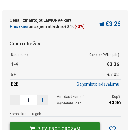
Cena, izmantojot LEMONA+ karti:
€
3
.
26
Piesakies
un saņem atlaidi no
€
0
.
10
(-3%)
Cenu robežas
Daudzums
Cena ar PVN (gab.)
1-4
€
3
.
36
€
3
.
02
5+
B2B
Saņemiet piedāvājumu
Min. daudzums: 1
Kopā:
€
3
.
36
Mērvienība: gab.
Komplekts = 10 gab.
PIEVIENOT GROZAM