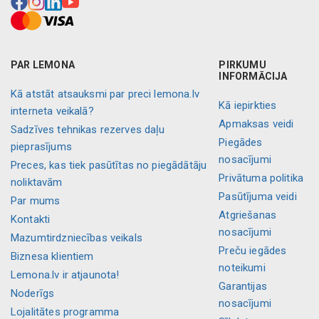
PAR LEMONA
PIRKUMU
INFORMĀCIJA
Kā atstāt atsauksmi par preci lemona.lv
Kā iepirkties
interneta veikalā?
Apmaksas veidi
Sadzīves tehnikas rezerves daļu
Piegādes
pieprasījums
nosacījumi
Preces, kas tiek pasūtītas no piegādātāju
Privātuma politika
noliktavām
Pasūtījuma veidi
Par mums
Atgriešanas
Kontakti
nosacījumi
Mazumtirdzniecības veikals
Preču iegādes
Biznesa klientiem
noteikumi
Lemona.lv ir atjaunota!
Garantijas
Noderīgs
nosacījumi
Lojalitātes programma