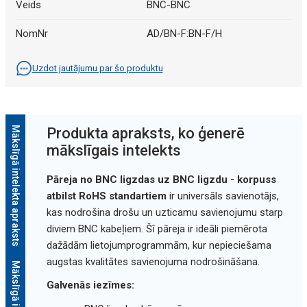
Veids
BNC-BNC
NomNr
AD/BN-F:BN-F/H
Uzdot jautājumu par šo produktu
Mākslīgā intelekta apraksts
Produkta apraksts, ko ģenerē
mākslīgais intelekts
Pāreja no BNC ligzdas uz BNC ligzdu - korpuss
atbilst RoHS standartiem
ir universāls savienotājs,
kas nodrošina drošu un uzticamu savienojumu starp
diviem BNC kabeļiem. Šī pāreja ir ideāli piemērota
dažādām lietojumprogrammām, kur nepieciešama
augstas kvalitātes savienojuma nodrošināšana.
Galvenās iezīmes: