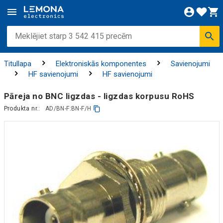
Titullapa
Elektroniskās komponentes
Savienojumi
HF savienojumi
HF savienojumi
Pāreja no BNC ligzdas - ligzdas korpusu RoHS
Produkta nr.:
AD/BN-F:BN-F/H