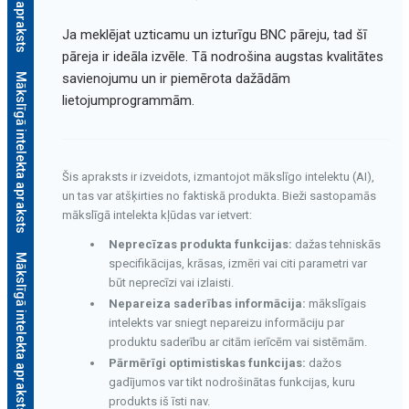
Ja meklējat uzticamu un izturīgu BNC pāreju, tad šī
pāreja ir ideāla izvēle. Tā nodrošina augstas kvalitātes
savienojumu un ir piemērota dažādām
Mākslīgā intelekta apraksts
lietojumprogrammām.
Šis apraksts ir izveidots, izmantojot mākslīgo intelektu (AI),
un tas var atšķirties no faktiskā produkta. Bieži sastopamās
mākslīgā intelekta kļūdas var ietvert:
Neprecīzas produkta funkcijas:
dažas tehniskās
Mākslīgā intelekta apraksts
specifikācijas, krāsas, izmēri vai citi parametri var
būt neprecīzi vai izlaisti.
Nepareiza saderības informācija:
mākslīgais
intelekts var sniegt nepareizu informāciju par
produktu saderību ar citām ierīcēm vai sistēmām.
Pārmērīgi optimistiskas funkcijas:
dažos
gadījumos var tikt nodrošinātas funkcijas, kuru
produkts iš īsti nav.