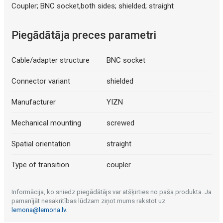
Coupler; BNC socket,both sides; shielded; straight
Piegādātāja preces parametri
Cable/adapter structure
BNC socket
Connector variant
shielded
Manufacturer
YIZN
Mechanical mounting
screwed
Spatial orientation
straight
Type of transition
coupler
Informācija, ko sniedz piegādātājs var atšķirties no paša produkta. Ja
pamanījāt nesakritības lūdzam ziņot mums rakstot uz
lemona@lemona.lv
.