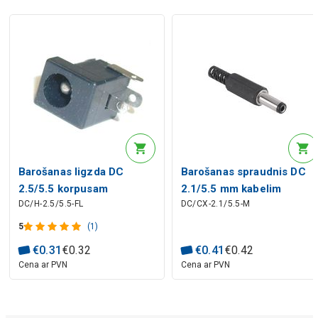
Barošanas ligzda DC
Barošanas spraudnis DC
2.5/5.5 korpusam
2.1/5.5 mm kabelim
DC/H-2.5/5.5-FL
DC/CX-2.1/5.5-M
lodējams NH308
lodējams
5
(1)
€
0
.
31
€
0
.
32
€
0
.
41
€
0
.
42
Cena ar PVN
Cena ar PVN