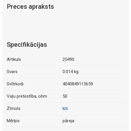
Preces apraksts
Specifikācijas
Artikuls
25490
Svars
0.014 kg.
Svītrkodi
4040849113659
Vaļu pretestība, ohm
50
Zīmols
kiti
Mērķis
pāreja