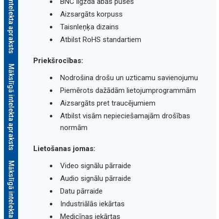
Mākslīgā intelekta apraksts
BNC ligzda abās pusēs
Aizsargāts korpuss
Taisnleņķa dizains
Atbilst RoHS standartiem
Priekšrocības:
Mākslīgā intelekta apraksts
Nodrošina drošu un uzticamu savienojumu
Piemērots dažādām lietojumprogrammām
Aizsargāts pret traucējumiem
Atbilst visām nepieciešamajām drošības
normām
Lietošanas jomas:
Mākslīgā intelekta apraksts
Video signālu pārraide
Audio signālu pārraide
Datu pārraide
Industriālās iekārtas
Medicīnas iekārtas