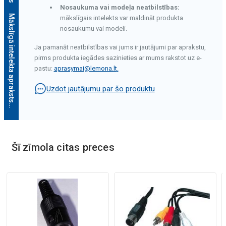
Nosaukuma vai modeļa neatbilstības:
Mākslīgā intelekta apraksts
mākslīgais intelekts var maldināt produkta
nosaukumu vai modeli.
Ja pamanāt neatbilstības vai jums ir jautājumi par aprakstu,
pirms produkta iegādes sazinieties ar mums rakstot uz e-
pastu:
aprasymai@lemona.lt
.
Uzdot jautājumu par šo produktu
Mākslīgā intelekta apraksts
Šī zīmola citas preces