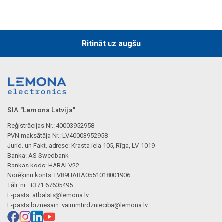
Ritināt uz augšu
SIA "Lemona Latvija"
Reģistrācijas Nr.: 40003952958
PVN maksātāja Nr.: LV40003952958
Jurid. un Fakt. adrese: Krasta iela 105, Rīga, LV-1019
Banka: AS Swedbank
Bankas kods: HABALV22
Norēķinu konts: LV89HABA0551018001906
Tālr. nr.: +371 67605495
E-pasts:
atbalsts@lemona.lv
E-pasts biznesam:
vairumtirdznieciba@lemona.lv