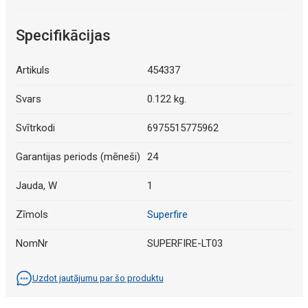
Specifikācijas
Artikuls
454337
Svars
0.122 kg.
Svītrkodi
6975515775962
Garantijas periods (mēneši)
24
Jauda, W
1
Zīmols
Superfire
NomNr
SUPERFIRE-LT03
Uzdot jautājumu par šo produktu