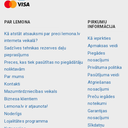
PAR LEMONA
PIRKUMU
INFORMĀCIJA
Kā atstāt atsauksmi par preci lemona.lv
Kā iepirkties
interneta veikalā?
Apmaksas veidi
Sadzīves tehnikas rezerves daļu
Piegādes
pieprasījums
nosacījumi
Preces, kas tiek pasūtītas no piegādātāju
Privātuma politika
noliktavām
Pasūtījuma veidi
Par mums
Atgriešanas
Kontakti
nosacījumi
Mazumtirdzniecības veikals
Preču iegādes
Biznesa klientiem
noteikumi
Lemona.lv ir atjaunota!
Garantijas
Noderīgs
nosacījumi
Lojalitātes programma
Sīkdatņu