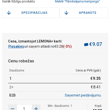
Vairāk līdzīgu produktu
Meklē "Pārnēsājama kempinga"
SPECIFIKĀCIJAS
APRAKSTS
Cena, izmantojot LEMONA+ karti:
€
9
.
07
Piesakies
un saņem atlaidi no
€
0
.
28
(-3%)
Cenu robežas
Daudzums
Cena ar PVN (gab.)
1
€
9
.
35
€
8
.
41
2+
B2B
Saņemiet piedāvājumu
Min. daudzums: 1
Kopā: