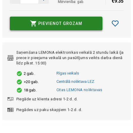
€
9
.
35
Mērvienība: gab.
PIEVIENOT GROZAM
Saņemšana LEMONA elektronikas veikalā 2 stundu laikā (ja
prece ir pieejama veikalā un pasūtījums veikts darba dienā
līdz plkst. 15:00)
Rīgas veikals
2 gab.
Centrālā noliktava LEZ
>20 gab.
Citas LEMONA noliktavas
18 gab.
Piegāde uz klienta adresi 1-2 d. d.
Piegādes uz paku skapjiem 1-2 d. d.