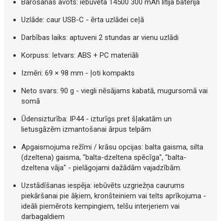
Barošanas avots: iebūvēta 14500 300 mAh litija baterija
Uzlāde: caur USB-C - ērta uzlādei ceļā
Darbības laiks: aptuveni 2 stundas ar vienu uzlādi
Korpuss: Ietvars: ABS + PC materiāli
Izmēri: 69 × 98 mm - ļoti kompakts
Neto svars: 90 g - viegli nēsājams kabatā, mugursomā vai
somā
Ūdensizturība: IP44 - izturīgs pret šļakatām un
lietusgāzēm izmantošanai ārpus telpām
Apgaismojuma režīmi / krāsu opcijas: balta gaisma, silta
(dzeltena) gaisma, "balta-dzeltena spēcīga", "balta-
dzeltena vāja" - pielāgojami dažādām vajadzībām.
Uzstādīšanas iespēja: iebūvēts uzgriežņa caurums
piekāršanai pie āķiem, kronšteiniem vai telts aprīkojuma -
ideāli piemērots kempingiem, telšu interjeriem vai
darbagaldiem