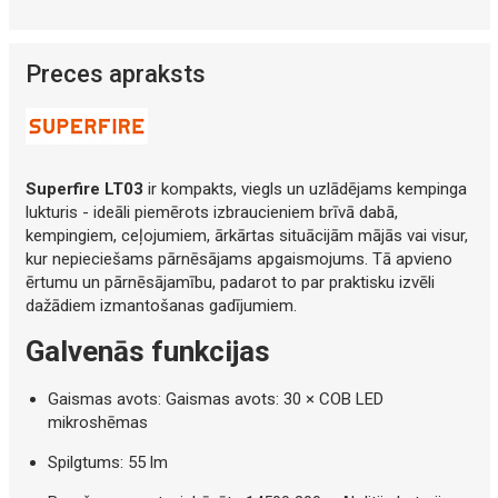
Preces apraksts
Superfire LT03
ir kompakts, viegls un uzlādējams kempinga
lukturis - ideāli piemērots izbraucieniem brīvā dabā,
kempingiem, ceļojumiem, ārkārtas situācijām mājās vai visur,
kur nepieciešams pārnēsājams apgaismojums. Tā apvieno
ērtumu un pārnēsājamību, padarot to par praktisku izvēli
dažādiem izmantošanas gadījumiem.
Galvenās funkcijas
Gaismas avots: Gaismas avots: 30 × COB LED
mikroshēmas
Spilgtums: 55 lm