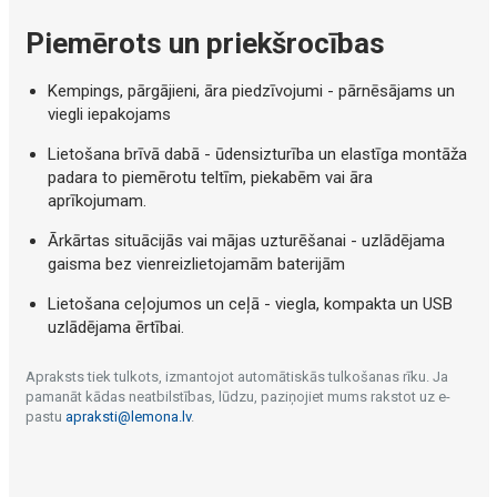
Piemērots un priekšrocības
Kempings, pārgājieni, āra piedzīvojumi - pārnēsājams un
viegli iepakojams
Lietošana brīvā dabā - ūdensizturība un elastīga montāža
padara to piemērotu teltīm, piekabēm vai āra
aprīkojumam.
Ārkārtas situācijās vai mājas uzturēšanai - uzlādējama
gaisma bez vienreizlietojamām baterijām
Lietošana ceļojumos un ceļā - viegla, kompakta un USB
uzlādējama ērtībai.
Apraksts tiek tulkots, izmantojot automātiskās tulkošanas rīku. Ja
pamanāt kādas neatbilstības, lūdzu, paziņojiet mums rakstot uz e-
pastu
apraksti@lemona.lv
.