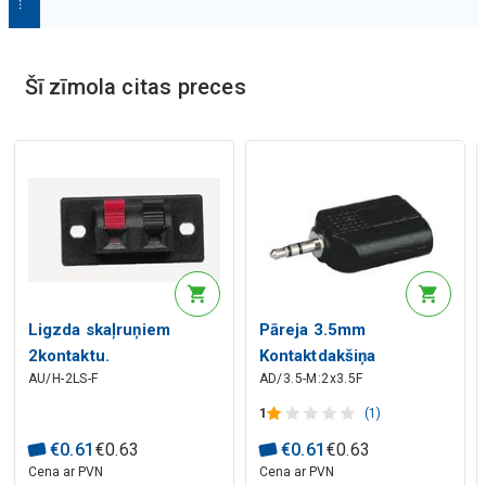
Mākslīgā intelekta apraksts
Šī zīmola citas preces
Mākslīgā intelekta apraksts
Ligzda skaļruņiem
Pāreja 3.5mm
2kontaktu.
Kontaktdakšiņa
AU/H-2LS-F
AD/3.5-M:2x3.5F
2x3.5mm ligzda
1
(1)
€
0
.
61
€
0
.
63
€
0
.
61
€
0
.
63
Cena ar PVN
Cena ar PVN