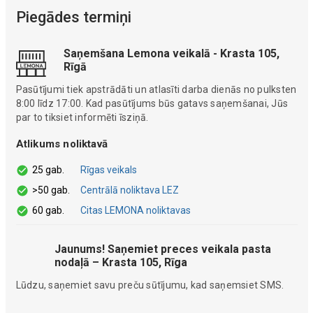
Piegādes termiņi
Saņemšana Lemona veikalā - Krasta 105,
Rīgā
Pasūtījumi tiek apstrādāti un atlasīti darba dienās no pulksten
8:00 līdz 17:00. Kad pasūtījums būs gatavs saņemšanai, Jūs
par to tiksiet informēti īsziņā.
Atlikums noliktavā
25 gab.
Rīgas veikals
>50 gab.
Centrālā noliktava LEZ
60 gab.
Citas LEMONA noliktavas
Jaunums! Saņemiet preces veikala pasta
nodaļā – Krasta 105, Rīga
Lūdzu, saņemiet savu preču sūtījumu, kad saņemsiet SMS.