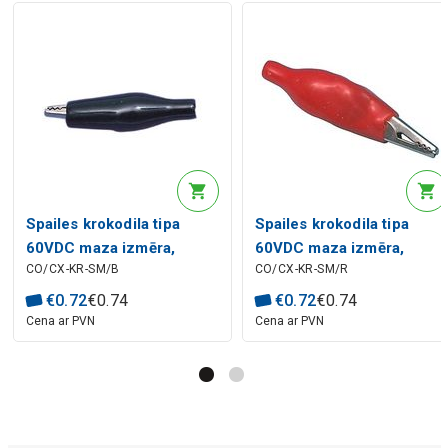
Spailes krokodila tipa
Spailes krokodila tipa
60VDC maza izmēra,
60VDC maza izmēra,
CO/CX-KR-SM/B
CO/CX-KR-SM/R
melns
sarkanas
€
0
.
72
€
0
.
74
€
0
.
72
€
0
.
74
Cena ar PVN
Cena ar PVN