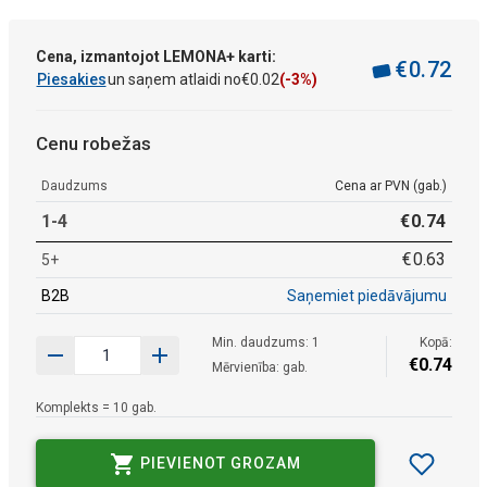
Cena, izmantojot LEMONA+ karti:
€
0
.
72
Piesakies
un saņem atlaidi no
€
0
.
02
(-3%)
Cenu robežas
Daudzums
Cena ar PVN (gab.)
1-4
€
0
.
74
€
0
.
63
5+
B2B
Saņemiet piedāvājumu
Min. daudzums: 1
Kopā:
€
0
.
74
Mērvienība: gab.
Komplekts = 10 gab.
PIEVIENOT GROZAM