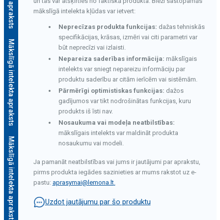
un tas var atšķirties no faktiskā produkta. Bieži sastopamās
mākslīgā intelekta kļūdas var ietvert:
Neprecīzas produkta funkcijas:
dažas tehniskās
specifikācijas, krāsas, izmēri vai citi parametri var
Mākslīgā intelekta apraksts
būt neprecīzi vai izlaisti.
Nepareiza saderības informācija:
mākslīgais
intelekts var sniegt nepareizu informāciju par
produktu saderību ar citām ierīcēm vai sistēmām.
Pārmērīgi optimistiskas funkcijas:
dažos
gadījumos var tikt nodrošinātas funkcijas, kuru
produkts iš īsti nav.
Nosaukuma vai modeļa neatbilstības:
mākslīgais intelekts var maldināt produkta
M
ā
k
s
l
ī
g
ā
i
n
t
e
l
e
k
t
a
a
p
r
a
k
s
t
s
nosaukumu vai modeli.
Ja pamanāt neatbilstības vai jums ir jautājumi par aprakstu,
pirms produkta iegādes sazinieties ar mums rakstot uz e-
pastu:
aprasymai@lemona.lt
.
Uzdot jautājumu par šo produktu