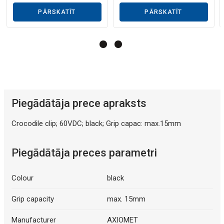
Mākslīgā intelekta apraksts
PĀRSKATĪT
PĀRSKATĪT
Mākslīgā intelekta apraksts
Piegādātāja prece apraksts
Crocodile clip; 60VDC; black; Grip capac: max.15mm
Piegādātāja preces parametri
Colour
black
Grip capacity
max. 15mm
Manufacturer
AXIOMET