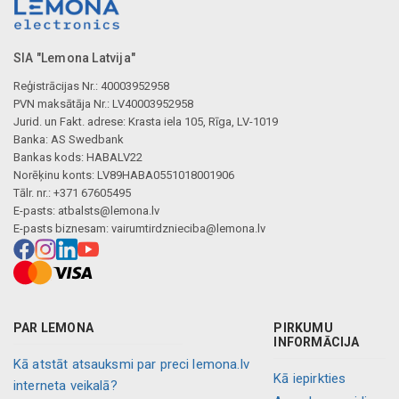
SIA "Lemona Latvija"
Reģistrācijas Nr.: 40003952958
PVN maksātāja Nr.: LV40003952958
Jurid. un Fakt. adrese: Krasta iela 105, Rīga, LV-1019
Banka: AS Swedbank
Bankas kods: HABALV22
Norēķinu konts: LV89HABA0551018001906
Tālr. nr.: +371 67605495
E-pasts:
atbalsts@lemona.lv
E-pasts biznesam:
vairumtirdznieciba@lemona.lv
PAR LEMONA
PIRKUMU
INFORMĀCIJA
Kā atstāt atsauksmi par preci lemona.lv
Kā iepirkties
interneta veikalā?