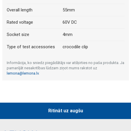
Overall length
55mm
Rated voltage
60V DC
Socket size
4mm
Type of test accessories
crocodile clip
Informācija, ko sniedz piegādātājs var atšķirties no paša produkta. Ja
pamanījāt nesakritības lūdzam ziņot mums rakstot uz
lemona@lemona.lv
.
Ritināt uz augšu