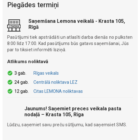
Piegādes termiņi
Saņemšana Lemona veikalā - Krasta 105,
Rīgā
Pasūtījumi tiek apstrādāti un atlasīti darba dienās no pulksten
8:00 līdz 17:00. Kad pasūtījums būs gatavs saņemšanai, Jūs
par to tiksiet informēti īsziņā.
Atlikums noliktavā
3 gab.
Rīgas veikals
24 gab.
Centrālā noliktava LEZ
12 gab.
Citas LEMONA noliktavas
Jaunums! Saņemiet preces veikala pasta
nodaļā – Krasta 105, Rīga
Lūdzu, saņemiet savu preču sūtījumu, kad saņemsiet SMS.