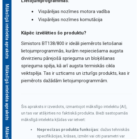
Lietojumprogrammas:
Mākslīgā intelekta apraksts
Vispārējas nozīmes motora vadība
Vispārējas nozīmes komutācija
Kāpēc izvēlēties šo produktu?
Simistors BT138/800 ir ideāli piemērots lietošanai
lietojumprogrammās, kurām nepieciešama augsta
divvirzienu pārejošā sprieguma un bloķēšanas
sprieguma spēja, kā arī augsta termiskās cikla
Mākslīgā intelekta apraksts
veiktspēja. Tas ir uzticams un izturīgs produkts, kas ir
piemērots dažādām lietojumprogrammām.
Šis apraksts ir izveidots, izmantojot mākslīgo intelektu (AI),
un tas var atšķirties no faktiskā produkta. Bieži sastopamās
mākslīgā intelekta kļūdas var ietvert:
Neprecīzas produkta funkcijas:
dažas tehniskās
specifikācijas, krāsas, izmēri vai citi parametri var