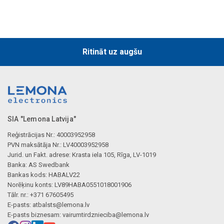
Ritināt uz augšu
Mākslīgā intelekta apraksts
SIA "Lemona Latvija"
Reģistrācijas Nr.: 40003952958
PVN maksātāja Nr.: LV40003952958
Jurid. un Fakt. adrese: Krasta iela 105, Rīga, LV-1019
Mākslīgā intelekta apraksts
Banka: AS Swedbank
Bankas kods: HABALV22
Norēķinu konts: LV89HABA0551018001906
Tālr. nr.: +371 67605495
E-pasts:
atbalsts@lemona.lv
E-pasts biznesam:
vairumtirdznieciba@lemona.lv