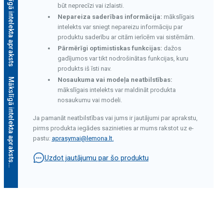
Mākslīgā intelekta apraksts
būt neprecīzi vai izlaisti.
Nepareiza saderības informācija:
mākslīgais
intelekts var sniegt nepareizu informāciju par
produktu saderību ar citām ierīcēm vai sistēmām.
Pārmērīgi optimistiskas funkcijas:
dažos
gadījumos var tikt nodrošinātas funkcijas, kuru
produkts iš īsti nav.
Nosaukuma vai modeļa neatbilstības:
Mākslīgā intelekta apraksts
mākslīgais intelekts var maldināt produkta
nosaukumu vai modeli.
Ja pamanāt neatbilstības vai jums ir jautājumi par aprakstu,
pirms produkta iegādes sazinieties ar mums rakstot uz e-
pastu:
aprasymai@lemona.lt
.
Uzdot jautājumu par šo produktu
Mākslīgā intelekta apraksts