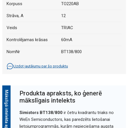
Korpuss
TO220AB
Strāva, A
12
Veids
TRIAC
Kontrolējamas krāsas
60mA
NomNr
BT138/800
Uzdot jautājumu par šo produktu
Mākslīgā intelekta apraksts
Produkta apraksts, ko ģenerē
mākslīgais intelekts
Simistors BT138/800
ir četru kvadrantu triaks no
WeEn Semiconductors, kas paredzēts lietošanai
lietojumprogrammās, kurām nepieciešama augsta