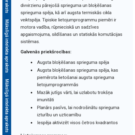
divvirzienu pārejošā sprieguma un bloķēšanas
sprieguma spēja, kā arī augsta termiskās cikla
veiktspēja. Tipiskie lietojumprogrammu piemēri ir
Mākslīgā intelekta apraksts
motora vadība, rūpnieciskā un sadzīves
apgaismojuma, sildīšanas un statiskās komutācijas
sistēmas.
Galvenās priekšrocības:
Augsta bloķēšanas sprieguma spēja
Augsta bloķēšanas sprieguma spēja, kas
piemērota lietošanai augsta sprieguma
Mākslīgā intelekta apraksts
lietojumprogrammās
Mazāk jutīgs vārti, lai uzlabotu trokšņa
imunitāti
Planārs pasīvs, lai nodrošinātu sprieguma
izturību un uzticamību
Iespēja aktivizēt visos četros kvadrantos