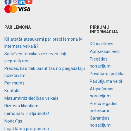
PAR LEMONA
PIRKUMU
INFORMĀCIJA
Kā atstāt atsauksmi par preci lemona.lv
Kā iepirkties
interneta veikalā?
Apmaksas veidi
Sadzīves tehnikas rezerves daļu
Piegādes
pieprasījums
nosacījumi
Preces, kas tiek pasūtītas no piegādātāju
Privātuma politika
noliktavām
Pasūtījuma veidi
Par mums
Atgriešanas
Kontakti
nosacījumi
Mazumtirdzniecības veikals
Preču iegādes
Biznesa klientiem
noteikumi
Lemona.lv ir atjaunota!
Garantijas
Noderīgs
nosacījumi
Lojalitātes programma