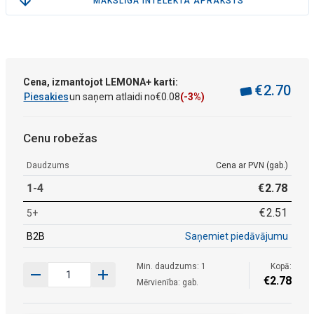
MĀKSLĪGĀ INTELEKTA APRAKSTS
Cena, izmantojot LEMONA+ karti:
€
2
.
70
Piesakies
un saņem atlaidi no
€
0
.
08
(-3%)
Cenu robežas
Daudzums
Cena ar PVN (gab.)
1-4
€
2
.
78
€
2
.
51
5+
B2B
Saņemiet piedāvājumu
Min. daudzums: 1
Kopā:
€
2
.
78
Mērvienība: gab.