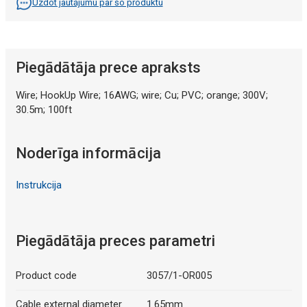
Uzdot jautājumu par šo produktu
Piegādātāja prece apraksts
Wire; HookUp Wire; 16AWG; wire; Cu; PVC; orange; 300V;
30.5m; 100ft
Noderīga informācija
Instrukcija
Piegādātāja preces parametri
Product code
3057/1-OR005
Cable external diameter
1.65mm