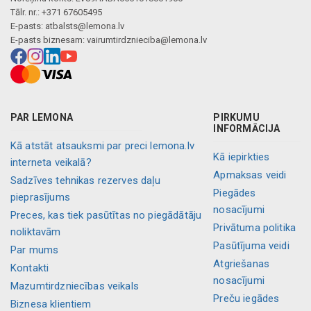
Tālr. nr.: +371 67605495
E-pasts:
atbalsts@lemona.lv
E-pasts biznesam:
vairumtirdznieciba@lemona.lv
PAR LEMONA
PIRKUMU
INFORMĀCIJA
Kā atstāt atsauksmi par preci lemona.lv
Kā iepirkties
interneta veikalā?
Apmaksas veidi
Sadzīves tehnikas rezerves daļu
Piegādes
pieprasījums
nosacījumi
Preces, kas tiek pasūtītas no piegādātāju
Privātuma politika
noliktavām
Pasūtījuma veidi
Par mums
Atgriešanas
Kontakti
nosacījumi
Mazumtirdzniecības veikals
Preču iegādes
Biznesa klientiem