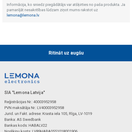
Informācija, ko sniedz piegādātājs var atšķirties no paša produkta. Ja
pamanījāt nesakritības lūdzam ziņot mums rakstot uz
lemona@lemona.lv
.
Ritināt uz augšu
SIA "Lemona Latvija"
Reģistrācijas Nr.: 40003952958
PVN maksātāja Nr.: LV40003952958
Jurid. un Fakt. adrese: Krasta iela 105, Rīga, LV-1019
Banka: AS Swedbank
Bankas kods: HABALV22
Norēķinu konts: LV89HABA0551018001906