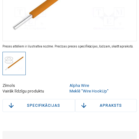
Preces attēliem ir ilustratīva nozīme. Precīzas preces specifikācijas, lūdzam, skatīt aprakstā.
Zīmols
Alpha Wire
Vairāk līdzīgu produktu
Meklē "Wire HookUp"
SPECIFIKĀCIJAS
APRAKSTS