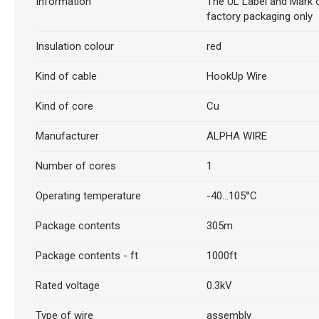
Information
The UL Label and Mark o
factory packaging only
Insulation colour
red
Kind of cable
HookUp Wire
Kind of core
Cu
Manufacturer
ALPHA WIRE
Number of cores
1
Operating temperature
-40...105°C
Package contents
305m
Package contents - ft
1000ft
Rated voltage
0.3kV
Type of wire
assembly