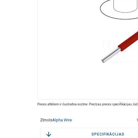
Preces attēliem ir ilustratīva nozīme. Precīzas preces specifikācijas, lū
Zīmols
Alpha Wire
SPECIFIKĀCIJAS