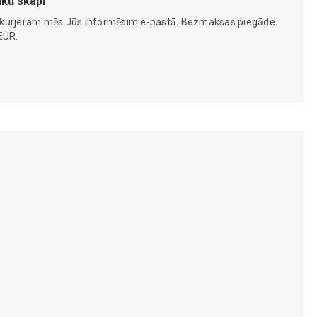
ku skapi
 kurjeram mēs Jūs informēsim e-pastā. Bezmaksas piegāde
EUR.