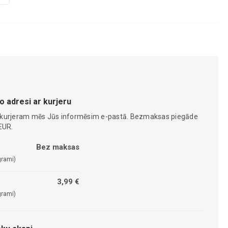
o adresi ar kurjeru
 kurjeram mēs Jūs informēsim e-pastā. Bezmaksas piegāde
EUR.
Bez maksas
grami)
3,99 €
grami)