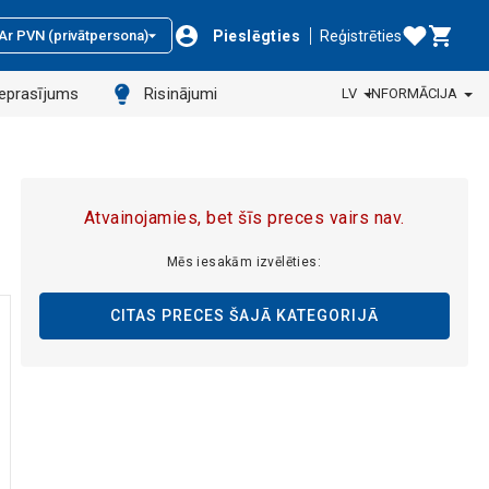
Pieslēgties
Reģistrēties
Ar PVN (privātpersona)
ieprasījums
Risinājumi
LV
INFORMĀCIJA
Atvainojamies, bet šīs preces vairs nav.
Mēs iesakām izvēlēties:
CITAS PRECES ŠAJĀ KATEGORIJĀ