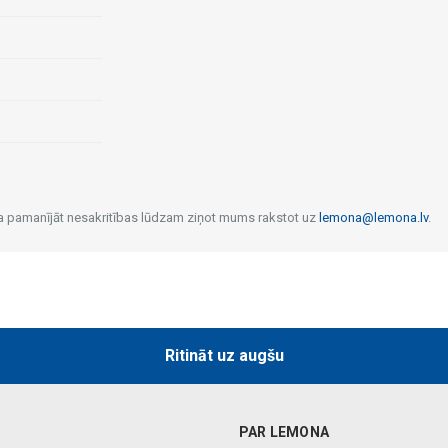
 Ja pamanījāt nesakritības lūdzam ziņot mums rakstot uz
lemona@lemona.lv
.
Ritināt uz augšu
PAR LEMONA