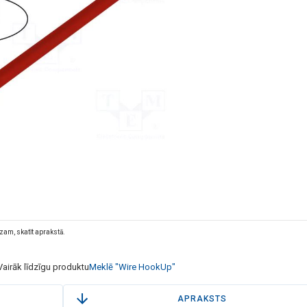
dzam, skatīt aprakstā.
Vairāk līdzīgu produktu
Meklē "Wire HookUp"
APRAKSTS