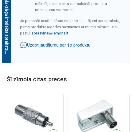
Mākslīgā intelekta apraksts
mākslīgais intelekts var maldināt produkta
nosaukumu vai modeli.
Ja pamanāt neatbilstības vai jums ir jautājumi par aprakstu,
pirms produkta iegādes sazinieties ar mums rakstot uz e-
pastu:
aprasymai@lemona.lt
.
Uzdot jautājumu par šo produktu
Mākslīgā intelekta apraksts
Šī zīmola citas preces