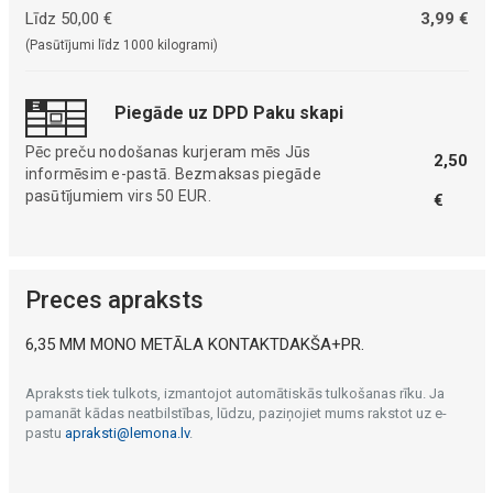
Līdz 50,00 €
3,99 €
(Pasūtījumi līdz 1000 kilogrami)
Piegāde uz DPD Paku skapi
Pēc preču nodošanas kurjeram mēs Jūs
2,50
informēsim e-pastā. Bezmaksas piegāde
pasūtījumiem virs 50 EUR.
€
Preces apraksts
6,35 MM MONO METĀLA KONTAKTDAKŠA+PR.
Apraksts tiek tulkots, izmantojot automātiskās tulkošanas rīku. Ja
pamanāt kādas neatbilstības, lūdzu, paziņojiet mums rakstot uz e-
pastu
apraksti@lemona.lv
.