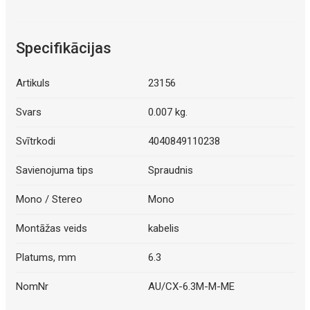
Specifikācijas
Artikuls
23156
Svars
0.007 kg.
Svītrkodi
4040849110238
Savienojuma tips
Spraudnis
Mono / Stereo
Mono
Montāžas veids
kabelis
Platums, mm
6.3
NomNr
AU/CX-6.3M-M-ME