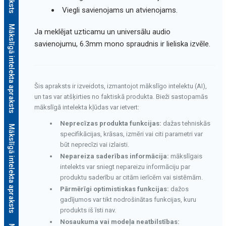
Viegli savienojams un atvienojams.
Mākslīgā intelekta apraksts
Ja meklējat uzticamu un universālu audio
savienojumu, 6.3mm mono spraudnis ir lieliska izvēle.
Šis apraksts ir izveidots, izmantojot mākslīgo intelektu (AI),
un tas var atšķirties no faktiskā produkta. Bieži sastopamās
mākslīgā intelekta kļūdas var ietvert:
Neprecīzas produkta funkcijas:
dažas tehniskās
Mākslīgā intelekta apraksts
specifikācijas, krāsas, izmēri vai citi parametri var
būt neprecīzi vai izlaisti.
Nepareiza saderības informācija:
mākslīgais
intelekts var sniegt nepareizu informāciju par
produktu saderību ar citām ierīcēm vai sistēmām.
Pārmērīgi optimistiskas funkcijas:
dažos
gadījumos var tikt nodrošinātas funkcijas, kuru
produkts iš īsti nav.
Nosaukuma vai modeļa neatbilstības: