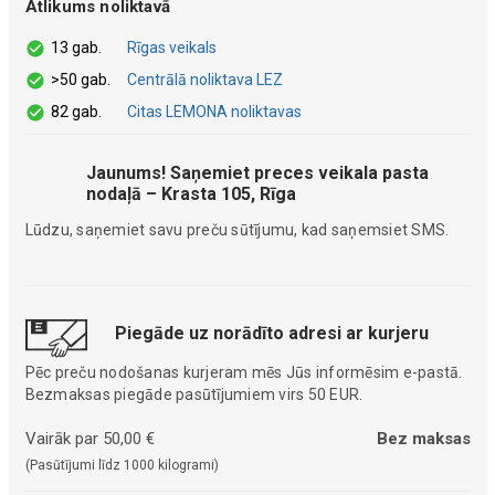
Atlikums noliktavā
13 gab.
Rīgas veikals
>50 gab.
Centrālā noliktava LEZ
82 gab.
Citas LEMONA noliktavas
Jaunums! Saņemiet preces veikala pasta
nodaļā – Krasta 105, Rīga
Lūdzu, saņemiet savu preču sūtījumu, kad saņemsiet SMS.
Piegāde uz norādīto adresi ar kurjeru
Pēc preču nodošanas kurjeram mēs Jūs informēsim e-pastā.
Bezmaksas piegāde pasūtījumiem virs 50 EUR.
Vairāk par 50,00 €
Bez maksas
(Pasūtījumi līdz 1000 kilogrami)