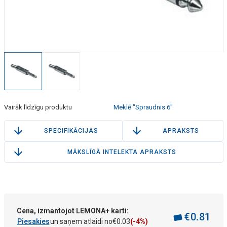
Vairāk līdzīgu produktu
Meklē "Spraudnis 6"
SPECIFIKĀCIJAS
APRAKSTS
MĀKSLĪGĀ INTELEKTA APRAKSTS
Cena, izmantojot LEMONA+ karti:
€
0
.
81
Piesakies
un saņem atlaidi no
€
0
.
03
(-4%)