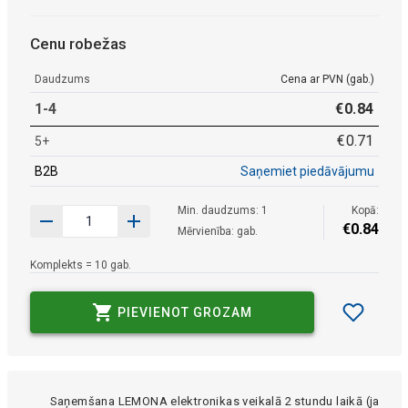
Cenu robežas
Daudzums
Cena ar PVN (gab.)
1-4
€
0
.
84
€
0
.
71
5+
B2B
Saņemiet piedāvājumu
Min. daudzums: 1
Kopā:
€
0
.
84
Mērvienība: gab.
Komplekts = 10 gab.
PIEVIENOT GROZAM
Saņemšana LEMONA elektronikas veikalā 2 stundu laikā (ja