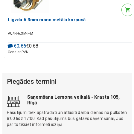
Ligzda 6.3mm mono metāla korpusā
AU/H-6.3M-F-M
€
0
.
66
€
0
.
68
Cena ar PVN
Piegādes termiņi
Saņemšana Lemona veikalā - Krasta 105,
Rīgā
Pasūtījumi tiek apstrādāti un atlasīti darba dienās no pulksten
8:00 līdz 17:00. Kad pasūtījums būs gatavs saņemšanai, Jūs
par to tiksiet informēti īsziņā.