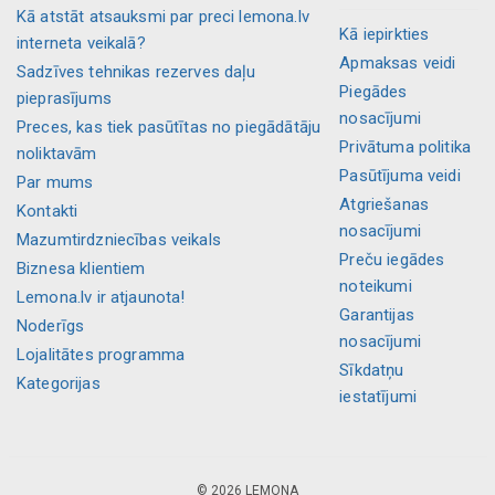
Kā atstāt atsauksmi par preci lemona.lv
Kā iepirkties
interneta veikalā?
Apmaksas veidi
Sadzīves tehnikas rezerves daļu
Piegādes
pieprasījums
nosacījumi
Preces, kas tiek pasūtītas no piegādātāju
Privātuma politika
noliktavām
Pasūtījuma veidi
Par mums
Atgriešanas
Kontakti
nosacījumi
Mazumtirdzniecības veikals
Preču iegādes
Biznesa klientiem
noteikumi
Lemona.lv ir atjaunota!
Garantijas
Noderīgs
nosacījumi
Lojalitātes programma
Sīkdatņu
Kategorijas
iestatījumi
© 2026 LEMONA