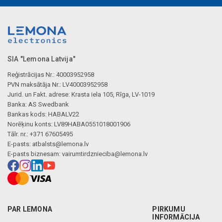
Mākslīgā intelekta apraksts
SIA "Lemona Latvija"
Reģistrācijas Nr.: 40003952958
PVN maksātāja Nr.: LV40003952958
Jurid. un Fakt. adrese: Krasta iela 105, Rīga, LV-1019
Banka: AS Swedbank
Bankas kods: HABALV22
Norēķinu konts: LV89HABA0551018001906
Tālr. nr.: +371 67605495
E-pasts:
atbalsts@lemona.lv
E-pasts biznesam:
vairumtirdznieciba@lemona.lv
PAR LEMONA
PIRKUMU
INFORMĀCIJA