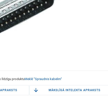
k līdzīgu produktu
Meklē "Spraudnis kabelim"
APRAKSTS
MĀKSLĪGĀ INTELEKTA APRAKSTS