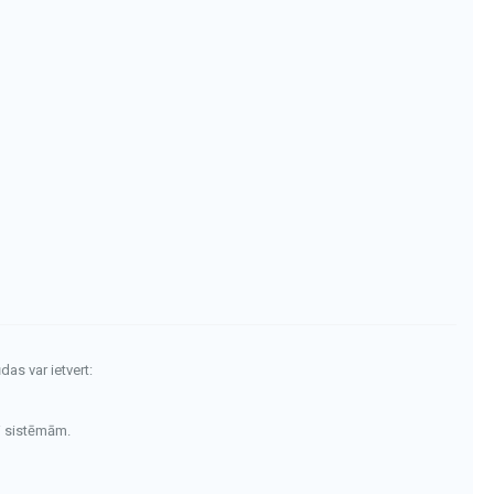
das var ietvert:
i sistēmām.