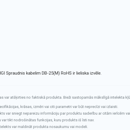
GI Spraudnis kabelim DB-25(M) RoHS ir lieliska izvēle.
tas var atšķirties no faktiskā produkta. Bieži sastopamās mākslīgā intelekta kļū
fikācijas, krāsas, izmēri vai citi parametri var būt neprecīzi vai izlaisti.
kts var sniegt nepareizu informāciju par produktu saderību ar citām ierīcēm va
ar tikt nodrošinātas funkcijas, kuru produkts iš īsti nav.
telekts var maldināt produkta nosaukumu vai modeli.