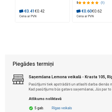
5
(1)
€
0
.
41
€
0
.
42
€
0
.
60
€
0
.
62
Cena ar PVN
Cena ar PVN
Piegādes termiņi
Saņemšana Lemona veikalā - Krasta 105, Rī
Pasūtījumi tiek apstrādāti un atlasīti darba dienās n
Kad pasūtījums būs gatavs saņemšanai, Jūs par to ti
Atlikums noliktavā
5 gab.
Rīgas veikals