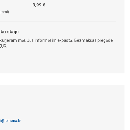
3,99 €
grami)
ku skapi
 kurjeram mēs Jūs informēsim e-pastā. Bezmaksas piegāde
EUR.
ti@lemona.lv
.