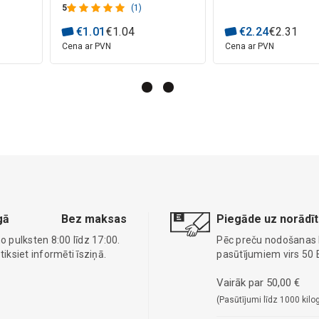
5
(1)
€
1
.
01
€
1
.
04
€
2
.
24
€
2
.
31
Cena ar PVN
Cena ar PVN
gā
Bez maksas
Piegāde uz norādīt
o pulksten 8:00 līdz 17:00.
Pēc preču nodošanas
ksiet informēti īsziņā.
pasūtījumiem virs 50 
Vairāk par 50,00 €
(Pasūtījumi līdz 1000 kilo