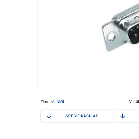
Zīmols
NINIGI
Vairā
SPECIFIKĀCIJAS