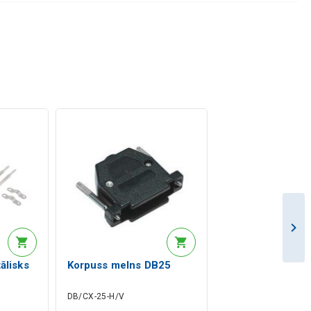
ālisks
Korpuss melns DB25
DB/CX-25-H/V