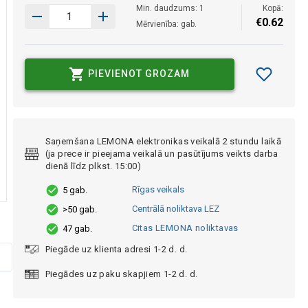
Min. daudzums: 1
Kopā:
€
0
.
62
Mērvienība: gab.
PIEVIENOT GROZAM
Saņemšana LEMONA elektronikas veikalā 2 stundu laikā
(ja prece ir pieejama veikalā un pasūtījums veikts darba
dienā līdz plkst. 15:00)
Rīgas veikals
5 gab.
Centrālā noliktava LEZ
>50 gab.
Citas LEMONA noliktavas
47 gab.
Piegāde uz klienta adresi 1-2 d. d.
Piegādes uz paku skapjiem 1-2 d. d.