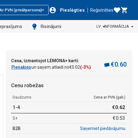
Pieslēgties
Reģistrēties
Ar PVN (privātpersona)
ieprasījums
Risinājumi
LV
INFORMĀCIJA
Cena, izmantojot LEMONA+ karti:
€
0
.
60
Piesakies
un saņem atlaidi no
€
0
.
02
(-3%)
Cenu robežas
Daudzums
Cena ar PVN (gab.)
1-4
€
0
.
62
€
0
.
53
5+
B2B
Saņemiet piedāvājumu