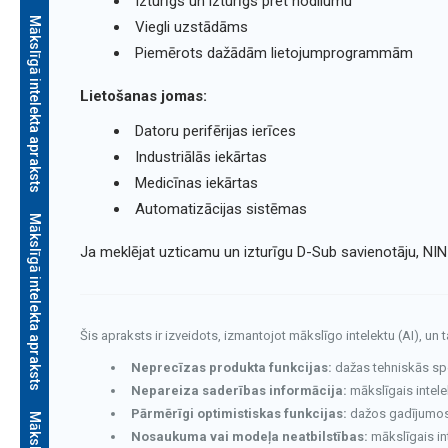
Izturīgs un izturīgs pret nodilumu
Mākslīgā intelekta apraksts
Viegli uzstādāms
Piemērots dažādām lietojumprogrammām
Lietošanas jomas:
Datoru perifērijas ierīces
Industriālās iekārtas
Medicīnas iekārtas
Automatizācijas sistēmas
Mākslīgā intelekta apraksts
Ja meklējat uzticamu un izturīgu D-Sub savienotāju, NINI
Šis apraksts ir izveidots, izmantojot mākslīgo intelektu (AI), un 
Neprecīzas produkta funkcijas:
dažas tehniskās speci
Nepareiza saderības informācija:
mākslīgais intele
Pārmērīgi optimistiskas funkcijas:
dažos gadījumos v
Nosaukuma vai modeļa neatbilstības:
mākslīgais in