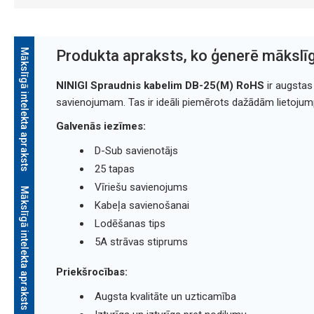
Mākslīgā intelekta apraksts
Produkta apraksts, ko ģenerē mākslīg
NINIGI Spraudnis kabelim DB-25(M) RoHS
ir augstas
savienojumam. Tas ir ideāli piemērots dažādām lietoj
Galvenās iezīmes:
D-Sub savienotājs
25 tapas
Vīriešu savienojums
Mākslīgā intelekta apraksts
Kabeļa savienošanai
Lodēšanas tips
5A strāvas stiprums
Priekšrocības:
Augsta kvalitāte un uzticamība