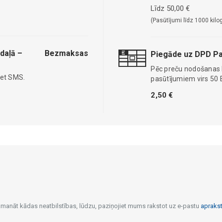
Līdz 50,00 €
(Pasūtījumi līdz 1000 kilo
daļā –
Bezmaksas
Piegāde uz DPD Pa
Pēc preču nodošanas
iet SMS.
pasūtījumiem virs 50 
2,50 €
pamanāt kādas neatbilstības, lūdzu, paziņojiet mums rakstot uz e-pastu
apraks