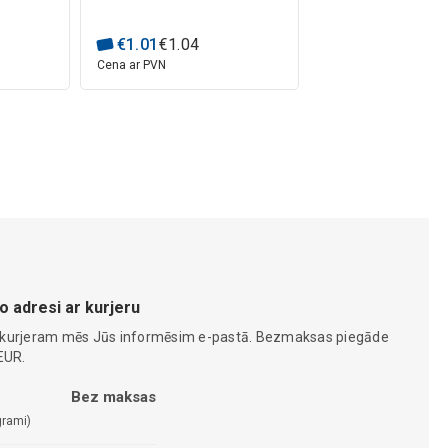
€
1
.
01
€
1
.
04
Cena ar PVN
o adresi ar kurjeru
 kurjeram mēs Jūs informēsim e-pastā. Bezmaksas piegāde
EUR.
Bez maksas
grami)