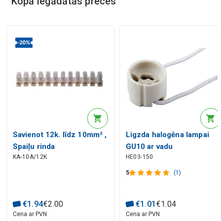
Kopā iegādātās preces
Savienot 12k. līdz 10mm² ,
Ligzda halogēna lampai
Spaiļu rinda
GU10 ar vadu
KA-10A/12K
HE03-150
5
(1)
€
1
.
94
€
2
.
00
€
1
.
01
€
1
.
04
Cena ar PVN
Cena ar PVN