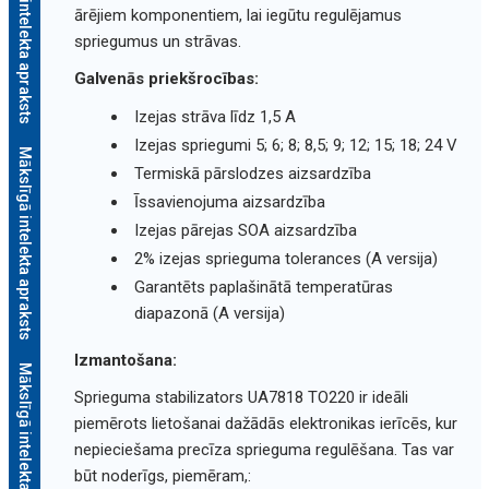
Mākslīgā intelekta apraksts
ārējiem komponentiem, lai iegūtu regulējamus
spriegumus un strāvas.
Galvenās priekšrocības:
Izejas strāva līdz 1,5 A
Izejas spriegumi 5; 6; 8; 8,5; 9; 12; 15; 18; 24 V
Mākslīgā intelekta apraksts
Termiskā pārslodzes aizsardzība
Īssavienojuma aizsardzība
Izejas pārejas SOA aizsardzība
2% izejas sprieguma tolerances (A versija)
Garantēts paplašinātā temperatūras
diapazonā (A versija)
Izmantošana:
Mākslīgā intelekta apraksts
Sprieguma stabilizators UA7818 TO220 ir ideāli
piemērots lietošanai dažādās elektronikas ierīcēs, kur
nepieciešama precīza sprieguma regulēšana. Tas var
būt noderīgs, piemēram,: