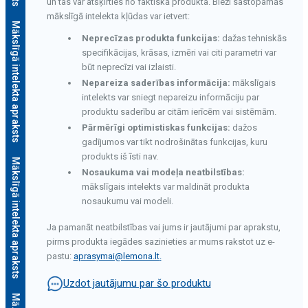
un tas var atšķirties no faktiskā produkta. Bieži sastopamās
mākslīgā intelekta kļūdas var ietvert:
Mākslīgā intelekta apraksts
Neprecīzas produkta funkcijas:
dažas tehniskās
specifikācijas, krāsas, izmēri vai citi parametri var
būt neprecīzi vai izlaisti.
Nepareiza saderības informācija:
mākslīgais
intelekts var sniegt nepareizu informāciju par
produktu saderību ar citām ierīcēm vai sistēmām.
Pārmērīgi optimistiskas funkcijas:
dažos
gadījumos var tikt nodrošinātas funkcijas, kuru
produkts iš īsti nav.
Mākslīgā intelekta apraksts
Nosaukuma vai modeļa neatbilstības:
mākslīgais intelekts var maldināt produkta
nosaukumu vai modeli.
Ja pamanāt neatbilstības vai jums ir jautājumi par aprakstu,
pirms produkta iegādes sazinieties ar mums rakstot uz e-
pastu:
aprasymai@lemona.lt
.
Uzdot jautājumu par šo produktu
s