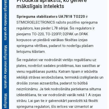
Mākslīgā intelekta apraksts
Produkta apraksts, ko ģenerē
mākslīgais intelekts
Sprieguma stabilizators UA7818 TO220
ir
STMICROELECTRONICS ražots pozitīvs sprieguma
regulators, kas pieder L78 sērijai. Šis regulators ir
pieejams TO-220, TO-220FP, D2PAK un DPAK
korpusos un piedāvā vairākas fiksētas izejas
sprieguma vērtības, padarot to noderīgu plašam
Mākslīgā intelekta apraksts
lietojumu klāstam.
Šie regulatori var nodrošināt vietējo regulēšanu uz
plates, novēršot sadales problēmas, kas saistītas ar
vienu regulēšanas punktu. Katram tipam ir iebūvēta
iekšējā strāvas ierobežošana, termiskā izslēgšanās un
drošās zonas aizsardzība, padarot to būtībā
neiznīcināmu. Ja tiek nodrošināta pietiekama siltuma
izkliedēšana, tie var nodrošināt vairāk nekā 1 A izejas
strāvu. Lai gan tie ir galvenokārt paredzēti kā fiksēti
sprieguma regulatori, šīs ierīces var izmantot ar