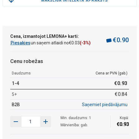
MĀKSLĪGĀ INTELEKTA APRAKSTS
Cena, izmantojot LEMONA+ karti:
€
0
.
90
Piesakies
un saņem atlaidi no
€
0
.
03
(-3%)
Cenu robežas
Daudzums
Cena ar PVN (gab.)
1-4
€
0
.
93
€
0
.
84
5+
B2B
Saņemiet piedāvājumu
Min. daudzums: 1
Kopā:
€
0
.
93
Mērvienība: gab.