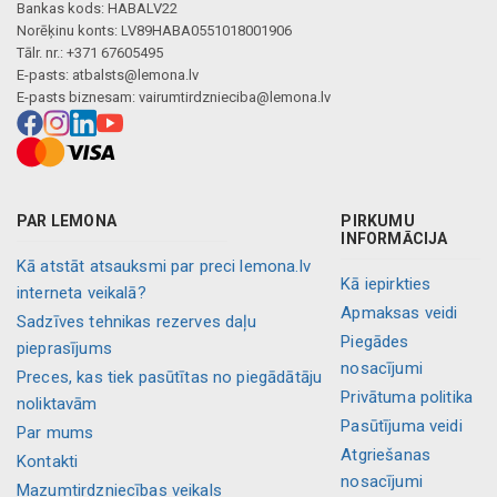
Bankas kods: HABALV22
Norēķinu konts: LV89HABA0551018001906
Tālr. nr.: +371 67605495
E-pasts:
atbalsts@lemona.lv
E-pasts biznesam:
vairumtirdznieciba@lemona.lv
PAR LEMONA
PIRKUMU
INFORMĀCIJA
Kā atstāt atsauksmi par preci lemona.lv
Kā iepirkties
interneta veikalā?
Apmaksas veidi
Sadzīves tehnikas rezerves daļu
Piegādes
pieprasījums
nosacījumi
Preces, kas tiek pasūtītas no piegādātāju
Privātuma politika
noliktavām
Pasūtījuma veidi
Par mums
Atgriešanas
Kontakti
nosacījumi
Mazumtirdzniecības veikals