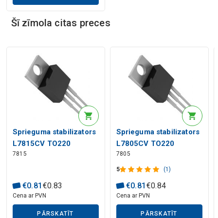
Zn
Šī zīmola citas preces
Sprieguma stabilizators
Sprieguma stabilizators
L7815CV TO220
L7805CV TO220
7815
7805
5
(1)
€
0
.
81
€
0
.
83
€
0
.
81
€
0
.
84
Cena ar PVN
Cena ar PVN
PĀRSKATĪT
PĀRSKATĪT