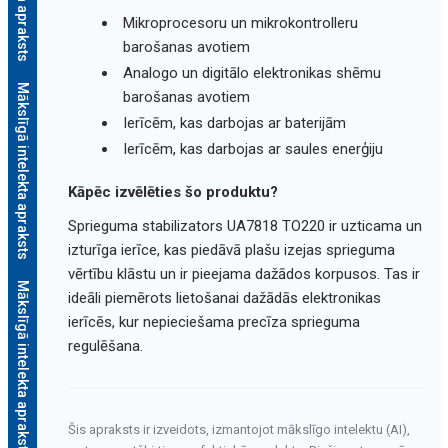
Mikroprocesoru un mikrokontrolleru
barošanas avotiem
Analogo un digitālo elektronikas shēmu
Mākslīgā intelekta apraksts
barošanas avotiem
Ierīcēm, kas darbojas ar baterijām
Ierīcēm, kas darbojas ar saules enerģiju
Kāpēc izvēlēties šo produktu?
Sprieguma stabilizators UA7818 TO220 ir uzticama un
izturīga ierīce, kas piedāvā plašu izejas sprieguma
vērtību klāstu un ir pieejama dažādos korpusos. Tas ir
Mākslīgā intelekta apraksts
ideāli piemērots lietošanai dažādās elektronikas
ierīcēs, kur nepieciešama precīza sprieguma
regulēšana.
Šis apraksts ir izveidots, izmantojot mākslīgo intelektu (AI),