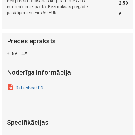
Pēc preču nodošanas kurjeram mēs Jūs
2,50
informēsim e-pastā. Bezmaksas piegāde
pasūtījumiem virs 50 EUR.
€
Preces apraksts
+18V 1.5A
Noderīga informācija
Data sheet EN
Specifikācijas