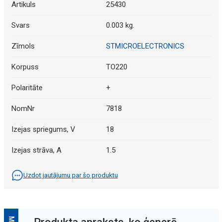
Artikuls
25430
Svars
0.003 kg.
Zīmols
STMICROELECTRONICS
Korpuss
TO220
Polaritāte
+
NomNr
7818
Izejas spriegums, V
18
Izejas strāva, A
1.5
Uzdot jautājumu par šo produktu