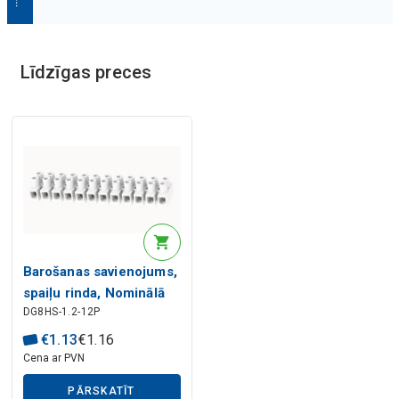
M
ā
k
s
l
ī
g
ā
i
n
t
e
l
e
k
t
a
a
p
r
a
k
s
t
Līdzīgas preces
Barošanas savienojums,
spaiļu rinda, Nominālā
DG8HS-1.2-12P
strāva: 32 A. Nominālais
spriegums (III/2): 450 V,
€
1
.
13
€
1
.
16
solis: 8,2 mm, Krāsa:
Cena ar PVN
dabiska, Kontaktvirsma:
PĀRSKATĪT