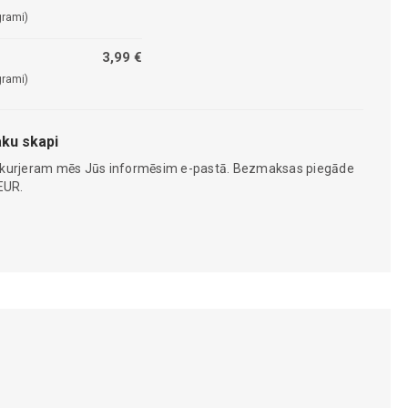
grami)
3,99 €
grami)
ku skapi
 kurjeram mēs Jūs informēsim e-pastā. Bezmaksas piegāde
EUR.