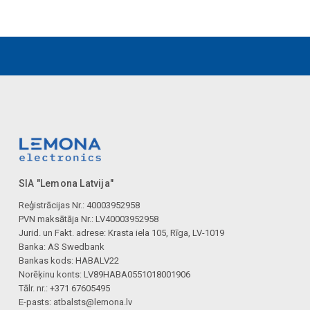
SIA "Lemona Latvija"
Reģistrācijas Nr.: 40003952958
PVN maksātāja Nr.: LV40003952958
Jurid. un Fakt. adrese: Krasta iela 105, Rīga, LV-1019
Banka: AS Swedbank
Bankas kods: HABALV22
Norēķinu konts: LV89HABA0551018001906
Tālr. nr.: +371 67605495
E-pasts:
atbalsts@lemona.lv