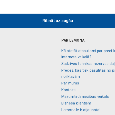
Ritināt uz augšu
PAR LEMONA
Kā atstāt atsauksmi par preci 
interneta veikalā?
Sadzīves tehnikas rezerves da
Preces, kas tiek pasūtītas no p
noliktavām
Par mums
Kontakti
Mazumtirdzniecības veikals
Biznesa klientiem
Lemona.lv ir atjaunota!