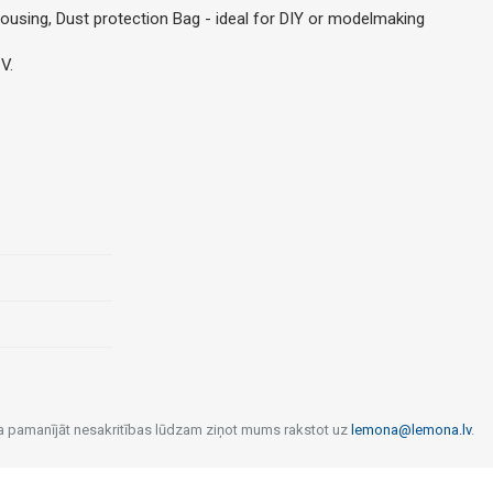
ousing, Dust protection Bag - ideal for DIY or modelmaking
V.
 Ja pamanījāt nesakritības lūdzam ziņot mums rakstot uz
lemona@lemona.lv
.