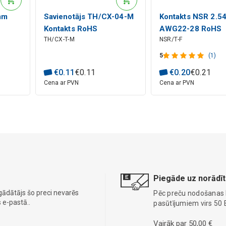
mm
Savienotājs TH/CX-04-M
Kontakts NSR 2.
Kontakts RoHS
AWG22-28 RoHS
TH/CX-T-M
NSR/T-F
5
(1)
€
0
.
11
€
0
.
11
€
0
.
20
€
0
.
21
Cena ar PVN
Cena ar PVN
Piegāde uz norādīt
gādātājs šo preci nevarēs
Pēc preču nodošanas
 e-pastā..
pasūtījumiem virs 50 
Vairāk par 50,00 €