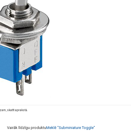
dzam, skatīt aprakstā.
Vairāk līdzīgu produktu
Meklē "Subminiature Toggle"