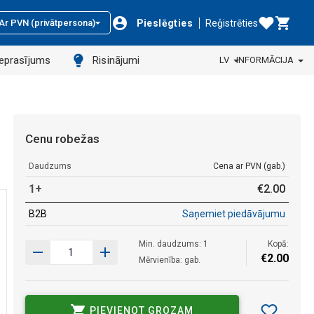
Pieslēgties
Reģistrēties
Ar PVN (privātpersona)
ieprasījums
Risinājumi
LV
INFORMĀCIJA
Cenu robežas
Daudzums
Cena ar PVN (gab.)
1+
€
2
.
00
B2B
Saņemiet piedāvājumu
Min. daudzums: 1
Kopā:
€
2
.
00
Mērvienība: gab.
PIEVIENOT GROZAM