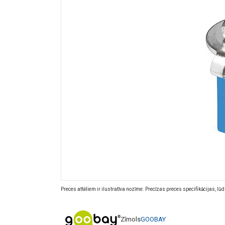
Preces attēliem ir ilustratīva nozīme. Precīzas preces specifikācijas, lū
Zīmols
GOOBAY