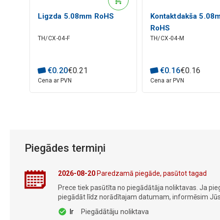
Ligzda 5.08mm RoHS
Kontaktdakša 5.08
RoHS
TH/CX-04-F
TH/CX-04-M
€
0
.
20
€
0
.
21
€
0
.
16
€
0
.
16
Cena ar PVN
Cena ar PVN
Piegādes termiņi
2026-08-20
Paredzamā piegāde, pasūtot tagad
Prece tiek pasūtīta no piegādātāja noliktavas. Ja pie
piegādāt līdz norādītajam datumam, informēsim Jūs
Ir
Piegādātāju noliktava