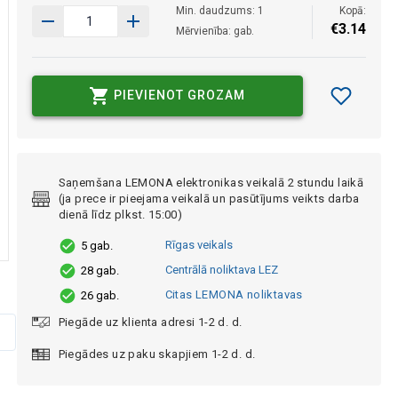
Min. daudzums: 1
Kopā:
€
3
.
14
Mērvienība: gab.
PIEVIENOT GROZAM
Saņemšana LEMONA elektronikas veikalā 2 stundu laikā
(ja prece ir pieejama veikalā un pasūtījums veikts darba
dienā līdz plkst. 15:00)
Rīgas veikals
5 gab.
Centrālā noliktava LEZ
28 gab.
Citas LEMONA noliktavas
26 gab.
Piegāde uz klienta adresi 1-2 d. d.
Piegādes uz paku skapjiem 1-2 d. d.