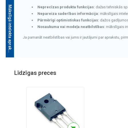
M
ā
k
s
l
ī
g
ā
i
n
t
e
l
e
k
t
a
a
p
r
a
k
s
t
s
Neprecīzas produkta funkcijas:
dažas tehniskās speci
Nepareiza saderības informācija:
mākslīgais intele
Pārmērīgi optimistiskas funkcijas:
dažos gadījumos v
Nosaukuma vai modeļa neatbilstības:
mākslīgais in
Ja pamanāt neatbilstības vai jums ir jautājumi par aprakstu, pi
Mākslīgā intelekta apraksts
Līdzīgas preces