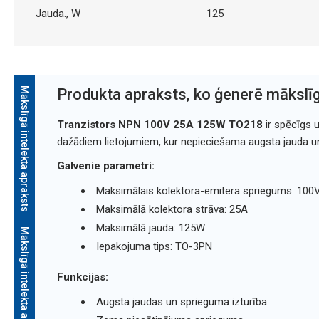
Jauda., W
125
Mākslīgā intelekta apraksts
Produkta apraksts, ko ģenerē mākslīg
Tranzistors NPN 100V 25A 125W TO218
ir spēcīgs u
dažādiem lietojumiem, kur nepieciešama augsta jauda u
Galvenie parametri:
Maksimālais kolektora-emitera spriegums: 100
Maksimālā kolektora strāva: 25A
Maksimālā jauda: 125W
Mākslīgā intelekta apraksts
Iepakojuma tips: TO-3PN
Funkcijas:
Augsta jaudas un sprieguma izturība