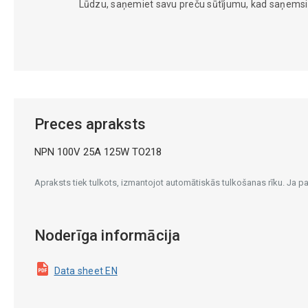
Lūdzu, saņemiet savu preču sūtījumu, kad saņems
Preces apraksts
NPN 100V 25A 125W TO218
Apraksts tiek tulkots, izmantojot automātiskās tulkošanas rīku. Ja 
Noderīga informācija
Data sheet EN