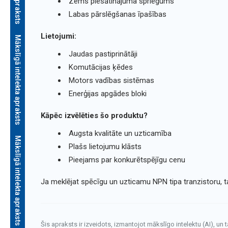
Zems piesātinājuma spriegums
Labas pārslēgšanas īpašības
Lietojumi:
Mākslīgā intelekta apraksts
Jaudas pastiprinātāji
Komutācijas ķēdes
Motors vadības sistēmas
Enerģijas apgādes bloki
Kāpēc izvēlēties šo produktu?
Augsta kvalitāte un uzticamība
Mākslīgā intelekta apraksts
Plašs lietojumu klāsts
Pieejams par konkurētspējīgu cenu
Ja meklējat spēcīgu un uzticamu NPN tipa tranzistoru, t
Šis apraksts ir izveidots, izmantojot mākslīgo intelektu (AI), un 