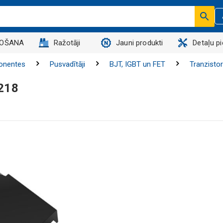
DOŠANA
Ražotāji
Jauni produkti
Detaļu p
onentes
Pusvadītāji
BJT, IGBT un FET
Tranzistor
218