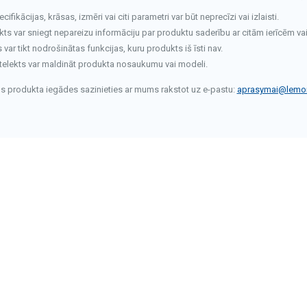
fikācijas, krāsas, izmēri vai citi parametri var būt neprecīzi vai izlaisti.
kts var sniegt nepareizu informāciju par produktu saderību ar citām ierīcēm va
ar tikt nodrošinātas funkcijas, kuru produkts iš īsti nav.
telekts var maldināt produkta nosaukumu vai modeli.
rms produkta iegādes sazinieties ar mums rakstot uz e-pastu:
aprasymai@lemon