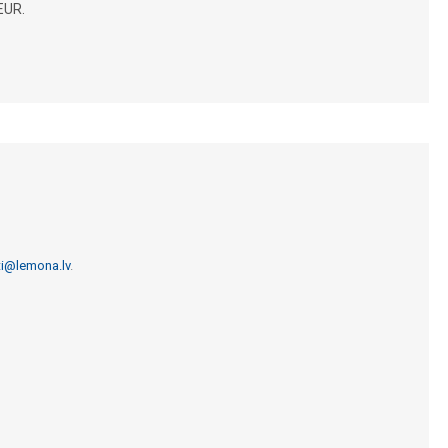
EUR.
ti@lemona.lv
.