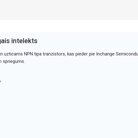
ais intelekts
n uzticams NPN tipa tranzistors, kas pieder pie Inchange Semiconduct
n spriegums.
V