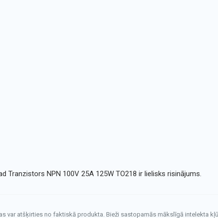
ad Tranzistors NPN 100V 25A 125W TO218 ir lielisks risinājums.
tas var atšķirties no faktiskā produkta. Bieži sastopamās mākslīgā intelekta kļū