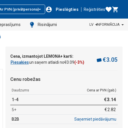
Pieslēgties
Reģistrēties
Ar PVN (privātpersona)
ieprasījums
Risinājumi
LV
INFORMĀCIJA
i
Cena, izmantojot LEMONA+ karti:
€
3
.
05
Piesakies
un saņem atlaidi no
€
0
.
09
(-3%)
Cenu robežas
Daudzums
Cena ar PVN (gab.)
1-4
€
3
.
14
€
2
.
82
5+
B2B
Saņemiet piedāvājumu