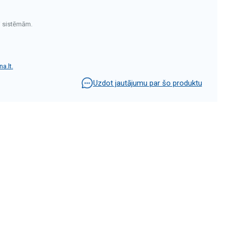
i sistēmām.
a.lt
.
Uzdot jautājumu par šo produktu