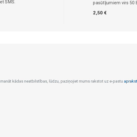
iet SMS.
pasūtījumiem virs 50 
2,50 €
pamanāt kādas neatbilstības, lūdzu, paziņojiet mums rakstot uz e-pastu
apraks