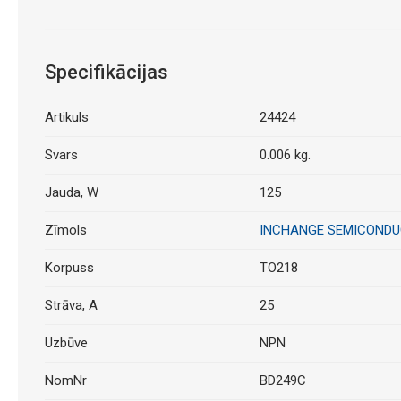
Specifikācijas
Artikuls
24424
Svars
0.006 kg.
Jauda, W
125
Zīmols
INCHANGE SEMICOND
Korpuss
TO218
Strāva, A
25
Uzbūve
NPN
NomNr
BD249C