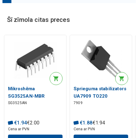
Mākslīgā intelekta apraksts
Šī zīmola citas preces
Mākslīgā intelekta apraksts
Mikroshēma
Sprieguma stabilizators
SG3525AN-MBR
UA7909 TO220
SG3525AN
7909
€
1
.
94
€
2
.
00
€
1
.
88
€
1
.
94
Cena ar PVN
Cena ar PVN