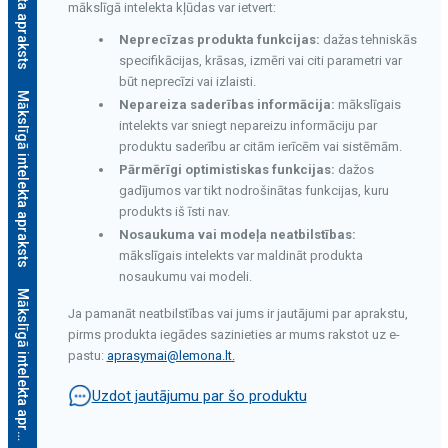
mākslīgā intelekta kļūdas var ietvert:
Neprecīzas produkta funkcijas:
dažas tehniskās
specifikācijas, krāsas, izmēri vai citi parametri var
būt neprecīzi vai izlaisti.
Mākslīgā intelekta apraksts
Nepareiza saderības informācija:
mākslīgais
intelekts var sniegt nepareizu informāciju par
produktu saderību ar citām ierīcēm vai sistēmām.
Pārmērīgi optimistiskas funkcijas:
dažos
gadījumos var tikt nodrošinātas funkcijas, kuru
produkts iš īsti nav.
Nosaukuma vai modeļa neatbilstības:
mākslīgais intelekts var maldināt produkta
nosaukumu vai modeli.
M
ā
k
s
l
ī
g
ā
i
n
t
e
l
e
k
t
a
a
p
r
a
k
s
t
s
Ja pamanāt neatbilstības vai jums ir jautājumi par aprakstu,
pirms produkta iegādes sazinieties ar mums rakstot uz e-
pastu:
aprasymai@lemona.lt
.
Uzdot jautājumu par šo produktu