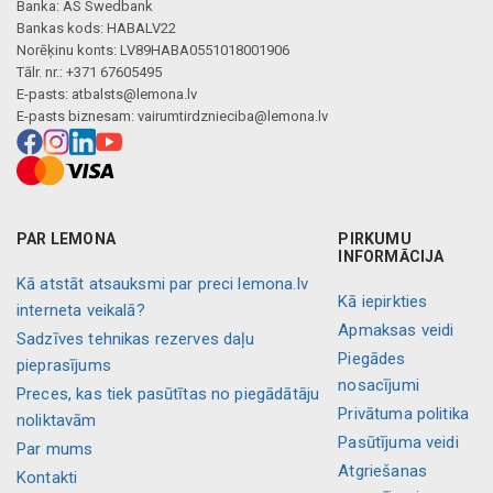
Mākslīgā intelekta apraksts
Banka: AS Swedbank
Bankas kods: HABALV22
Norēķinu konts: LV89HABA0551018001906
Tālr. nr.: +371 67605495
E-pasts:
atbalsts@lemona.lv
E-pasts biznesam:
vairumtirdznieciba@lemona.lv
PAR LEMONA
PIRKUMU
INFORMĀCIJA
Kā atstāt atsauksmi par preci lemona.lv
Kā iepirkties
interneta veikalā?
Apmaksas veidi
Sadzīves tehnikas rezerves daļu
Piegādes
pieprasījums
nosacījumi
Preces, kas tiek pasūtītas no piegādātāju
Privātuma politika
noliktavām
Pasūtījuma veidi
Par mums
Atgriešanas
Kontakti