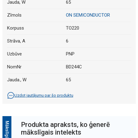
Jauda, W
65
Zīmols
ON SEMICONDUCTOR
Korpuss
TO220
Strāva, A
6
Uzbūve
PNP
NomNr
BD244C
Jauda., W
65
Uzdot jautājumu par šo produktu
Produkta apraksts, ko ģenerē
mākslīgais intelekts