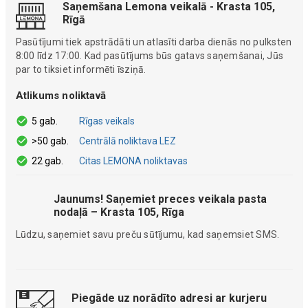
Saņemšana Lemona veikalā - Krasta 105,
Rīgā
Pasūtījumi tiek apstrādāti un atlasīti darba dienās no pulksten
8:00 līdz 17:00. Kad pasūtījums būs gatavs saņemšanai, Jūs
par to tiksiet informēti īsziņā.
Atlikums noliktavā
5 gab.
Rīgas veikals
>50 gab.
Centrālā noliktava LEZ
22 gab.
Citas LEMONA noliktavas
Jaunums! Saņemiet preces veikala pasta
nodaļā – Krasta 105, Rīga
Lūdzu, saņemiet savu preču sūtījumu, kad saņemsiet SMS.
Piegāde uz norādīto adresi ar kurjeru