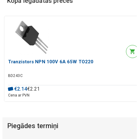
Kopā iegādātās preces
Tranzistors NPN 100V 6A 65W TO220
BD243C
€
2
.
14
€
2
.
21
Cena ar PVN
Piegādes termiņi