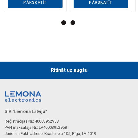
Mākslīgā intelekta apraksts
PĀRSKATĪT
PĀRSKATĪT
Mākslīgā intelekta apraksts
Ritināt uz augšu
SIA "Lemona Latvija"
Reģistrācijas Nr.: 40003952958
PVN maksātāja Nr.: LV40003952958
Jurid. un Fakt. adrese: Krasta iela 105, Rīga, LV-1019