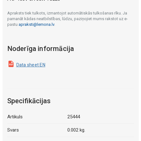
Apraksts tiek tulkots, izmantojot automātiskās tulkošanas rīku. Ja
pamanāt kādas neatbilstības, lūdzu, paziņojiet mums rakstot uz e-
pastu
apraksti@lemona.lv
.
Noderīga informācija
Data sheet EN
Specifikācijas
Artikuls
25444
Svars
0.002 kg.