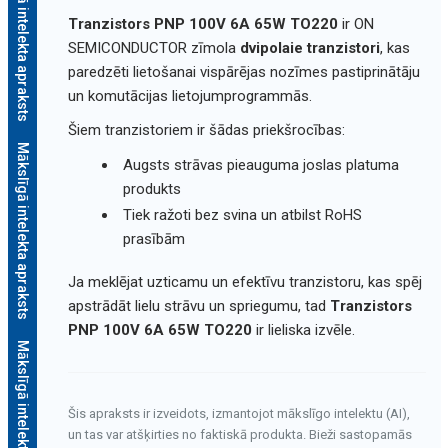
Mākslīgā intelekta apraksts
Tranzistors PNP 100V 6A 65W TO220
ir ON
SEMICONDUCTOR zīmola
dvipolaie tranzistori
, kas
paredzēti lietošanai vispārējas nozīmes pastiprinātāju
un komutācijas lietojumprogrammās.
Šiem tranzistoriem ir šādas priekšrocības:
Mākslīgā intelekta apraksts
Augsts strāvas pieauguma joslas platuma
produkts
Tiek ražoti bez svina un atbilst RoHS
prasībām
Ja meklējat uzticamu un efektīvu tranzistoru, kas spēj
apstrādāt lielu strāvu un spriegumu, tad
Tranzistors
PNP 100V 6A 65W TO220
ir lieliska izvēle.
Mākslīgā intelekta apraksts
Šis apraksts ir izveidots, izmantojot mākslīgo intelektu (AI),
un tas var atšķirties no faktiskā produkta. Bieži sastopamās