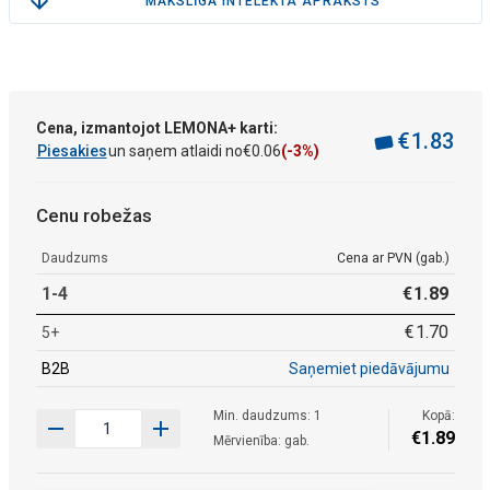
MĀKSLĪGĀ INTELEKTA APRAKSTS
Cena, izmantojot LEMONA+ karti:
€
1
.
83
Piesakies
un saņem atlaidi no
€
0
.
06
(-3%)
Cenu robežas
Daudzums
Cena ar PVN (gab.)
1-4
€
1
.
89
€
1
.
70
5+
B2B
Saņemiet piedāvājumu
Min. daudzums: 1
Kopā:
€
1
.
89
Mērvienība: gab.