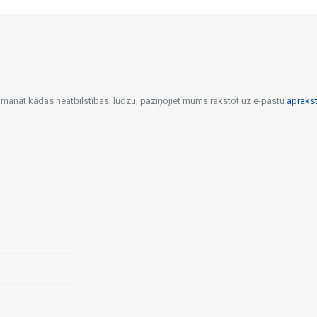
pamanāt kādas neatbilstības, lūdzu, paziņojiet mums rakstot uz e-pastu
apraks