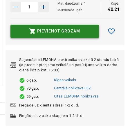
Min. daudzums: 1
Kopā:
€
0
.
21
Mērvienība: gab.
PIEVIENOT GROZAM
Saņemšana LEMONA elektronikas veikalā 2 stundu laikā
(ja prece ir pieejama veikalā un pasūtījums veikts darba
dienā līdz plkst. 15:00)
Rīgas veikals
6 gab.
Centrālā noliktava LEZ
70 gab.
Citas LEMONA noliktavas
59 gab.
Piegāde uz klienta adresi 1-2 d. d.
Piegādes uz paku skapjiem 1-2 d. d.