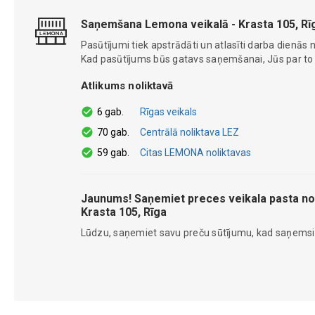
Saņemšana Lemona veikalā - Krasta 105, Rī
Pasūtījumi tiek apstrādāti un atlasīti darba dienās n
Kad pasūtījums būs gatavs saņemšanai, Jūs par to ti
Atlikums noliktavā
6 gab.
Rīgas veikals
70 gab.
Centrālā noliktava LEZ
59 gab.
Citas LEMONA noliktavas
Jaunums! Saņemiet preces veikala pasta no
Krasta 105, Rīga
Lūdzu, saņemiet savu preču sūtījumu, kad saņems