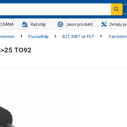
DOŠANA
Ražotāji
Jauni produkti
Detaļu p
onentes
Pusvadītāji
BJT, IGBT un FET
Tranzistor
B>25 TO92