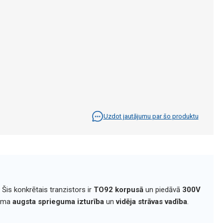
Uzdot jautājumu par šo produktu
 Šis konkrētais tranzistors ir
TO92 korpusā
un piedāvā
300V
šama
augsta sprieguma izturība
un
vidēja strāvas vadība
.