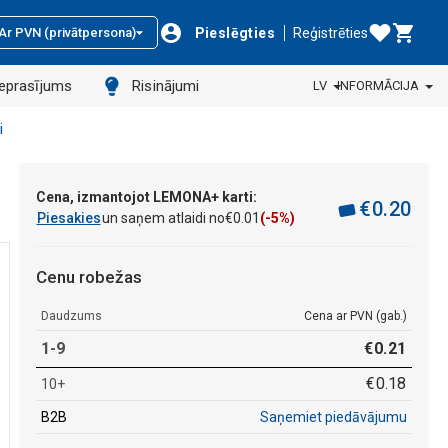
Pieslēgties
Reģistrēties
Ar PVN (privātpersona)
ieprasījums
Risinājumi
LV
INFORMĀCIJA
i
Cena, izmantojot LEMONA+ karti:
€
0
.
20
Piesakies
un saņem atlaidi no
€
0
.
01
(-5%)
Cenu robežas
Daudzums
Cena ar PVN (gab.)
1-9
€
0
.
21
€
0
.
18
10+
B2B
Saņemiet piedāvājumu