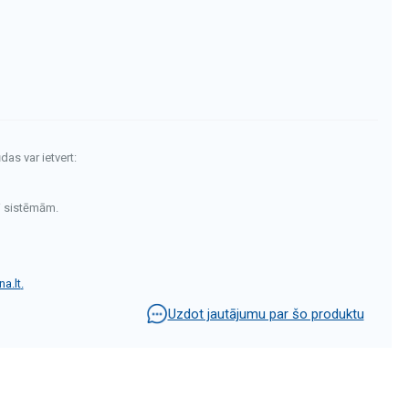
das var ietvert:
i sistēmām.
a.lt
.
Uzdot jautājumu par šo produktu