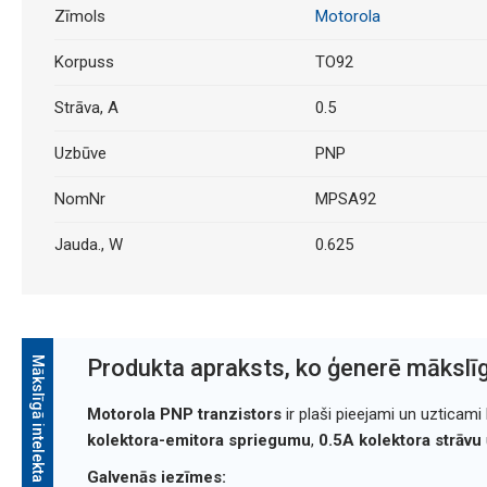
Zīmols
Motorola
Korpuss
TO92
Strāva, A
0.5
Uzbūve
PNP
NomNr
MPSA92
Jauda., W
0.625
Mākslīgā intelekta apraksts
Produkta apraksts, ko ģenerē mākslīg
Motorola PNP tranzistors
ir plaši pieejami un uzticami
kolektora-emitora spriegumu
,
0.5A kolektora strāvu
Galvenās iezīmes: