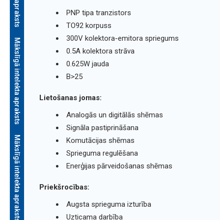
PNP tipa tranzistors
TO92 korpuss
300V kolektora-emitora spriegums
Mākslīgā intelekta apraksts
0.5A kolektora strāva
0.625W jauda
B>25
Lietošanas jomas:
Analogās un digitālās shēmas
Signāla pastiprināšana
Mākslīgā intelekta apraksts
Komutācijas shēmas
Sprieguma regulēšana
Enerģijas pārveidošanas shēmas
Priekšrocības:
Augsta sprieguma izturība
Uzticama darbība