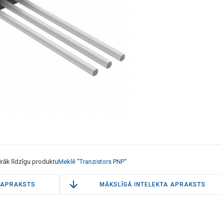
irāk līdzīgu produktu
Meklē "Tranzistors PNP"
APRAKSTS
MĀKSLĪGĀ INTELEKTA APRAKSTS