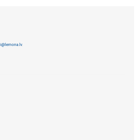
ti@lemona.lv
.