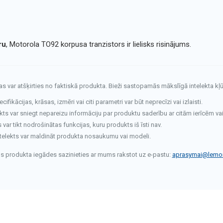
ru
, Motorola TO92 korpusa tranzistors ir lielisks risinājums.
tas var atšķirties no faktiskā produkta. Bieži sastopamās mākslīgā intelekta kļū
fikācijas, krāsas, izmēri vai citi parametri var būt neprecīzi vai izlaisti.
kts var sniegt nepareizu informāciju par produktu saderību ar citām ierīcēm va
ar tikt nodrošinātas funkcijas, kuru produkts iš īsti nav.
telekts var maldināt produkta nosaukumu vai modeli.
rms produkta iegādes sazinieties ar mums rakstot uz e-pastu:
aprasymai@lemon