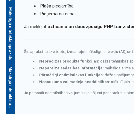
Plaša pieejamība
Mākslīgā intelekta apraksts
Pieņemama cena
Ja meklējat
uzticamu un daudzpusīgu PNP tranzisto
Šis apraksts ir izveidots, izmantojot mākslīgo intelektu (AI), un 
Neprecīzas produkta funkcijas:
dažas tehniskās speci
Nepareiza saderības informācija:
mākslīgais intele
M
ā
k
s
l
ī
g
ā
i
n
t
e
l
e
k
t
a
a
p
r
a
k
s
t
s
Pārmērīgi optimistiskas funkcijas:
dažos gadījumos v
Nosaukuma vai modeļa neatbilstības:
mākslīgais in
Ja pamanāt neatbilstības vai jums ir jautājumi par aprakstu, pi