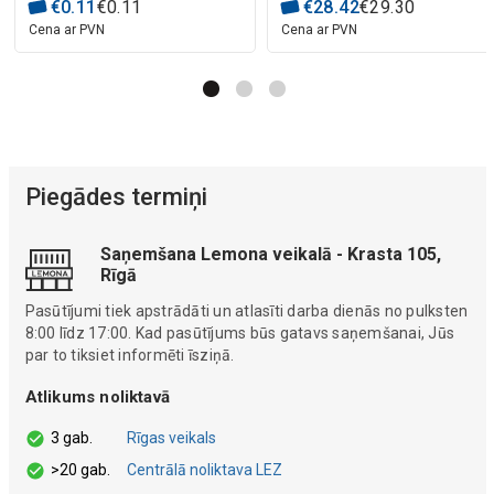
€
0
.
11
€
0
.
11
€
28
.
42
€
29
.
30
Cena ar PVN
Cena ar PVN
Piegādes termiņi
Saņemšana Lemona veikalā - Krasta 105,
Rīgā
Pasūtījumi tiek apstrādāti un atlasīti darba dienās no pulksten
8:00 līdz 17:00. Kad pasūtījums būs gatavs saņemšanai, Jūs
par to tiksiet informēti īsziņā.
Atlikums noliktavā
3 gab.
Rīgas veikals
>20 gab.
Centrālā noliktava LEZ