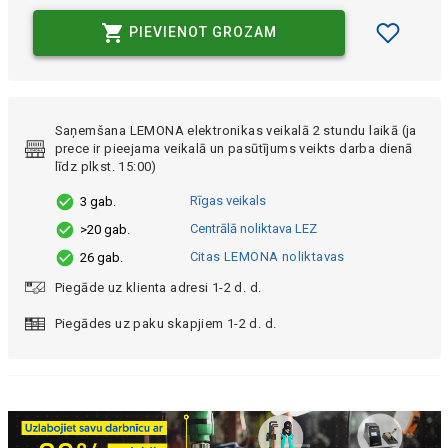
PIEVIENOT GROZAM
Saņemšana LEMONA elektronikas veikalā 2 stundu laikā (ja
prece ir pieejama veikalā un pasūtījums veikts darba dienā
līdz plkst. 15:00)
Rīgas veikals
3 gab.
Centrālā noliktava LEZ
>20 gab.
Citas LEMONA noliktavas
26 gab.
Piegāde uz klienta adresi 1-2 d. d.
Piegādes uz paku skapjiem 1-2 d. d.