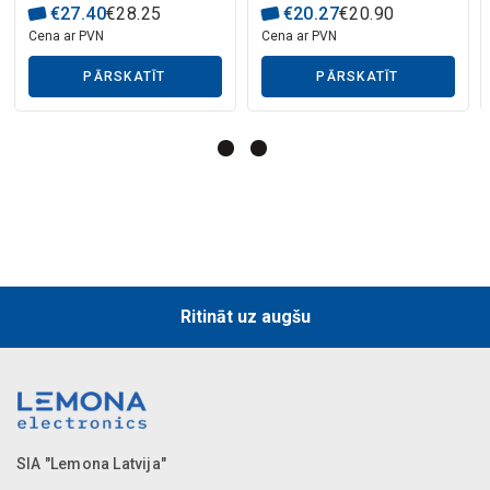
Mākslīgā intelekta apraksts
€
27
.
40
€
28
.
25
€
20
.
27
€
20
.
90
Cena ar PVN
Cena ar PVN
PĀRSKATĪT
PĀRSKATĪT
Ritināt uz augšu
SIA "Lemona Latvija"