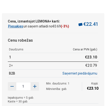
Cena, izmantojot LEMONA+ karti:
€
22
.
41
Piesakies
un saņem atlaidi no
€
0
.
69
(-3%)
Cenu robežas
Daudzums
Cena ar PVN (gab.)
1
€
23
.
10
€
20
.
79
2+
B2B
Saņemiet piedāvājumu
Min. daudzums: 1
Kopā:
€
23
.
10
Mērvienība: gab.
Iepakojums = 5 gab.
Kaste = 30 gab.