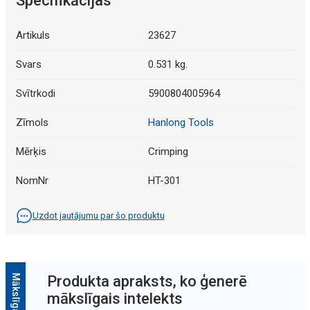
Specifikācijas
Artikuls
23627
Svars
0.531 kg.
Svītrkodi
5900804005964
Zīmols
Hanlong Tools
Mērķis
Crimping
NomNr
HT-301
Uzdot jautājumu par šo produktu
Produkta apraksts, ko ģenerē
mākslīgais intelekts