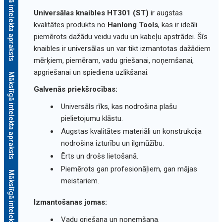
Mākslīgā intelekta apraksts
Universālas knaibles HT301 (ST)
ir augstas
kvalitātes produkts no
Hanlong Tools
, kas ir ideāli
piemērots dažādu veidu vadu un kabeļu apstrādei. Šīs
knaibles ir universālas un var tikt izmantotas dažādiem
mērķiem, piemēram, vadu griešanai, noņemšanai,
apgriešanai un spiediena uzlikšanai.
Mākslīgā intelekta apraksts
Galvenās priekšrocības:
Universāls rīks, kas nodrošina plašu
pielietojumu klāstu.
Augstas kvalitātes materiāli un konstrukcija
nodrošina izturību un ilgmūžību.
Ērts un drošs lietošanā.
Piemērots gan profesionāļiem, gan mājas
Mākslīgā intelekta apraksts
meistariem.
Izmantošanas jomas:
Vadu griešana un noņemšana.