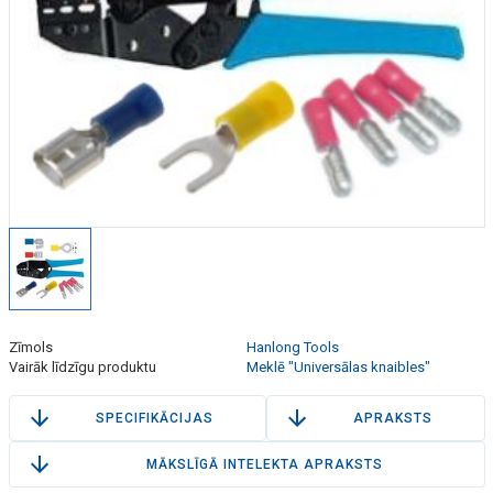
Zīmols
Hanlong Tools
Vairāk līdzīgu produktu
Meklē "Universālas knaibles"
SPECIFIKĀCIJAS
APRAKSTS
MĀKSLĪGĀ INTELEKTA APRAKSTS