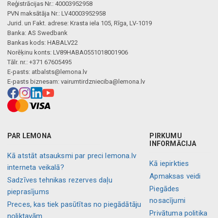
Reģistrācijas Nr.: 40003952958
PVN maksātāja Nr.: LV40003952958
Jurid. un Fakt. adrese: Krasta iela 105, Rīga, LV-1019
Banka: AS Swedbank
Bankas kods: HABALV22
Norēķinu konts: LV89HABA0551018001906
Tālr. nr.: +371 67605495
E-pasts:
atbalsts@lemona.lv
E-pasts biznesam:
vairumtirdznieciba@lemona.lv
PAR LEMONA
PIRKUMU
INFORMĀCIJA
Kā atstāt atsauksmi par preci lemona.lv
Kā iepirkties
interneta veikalā?
Apmaksas veidi
Sadzīves tehnikas rezerves daļu
Piegādes
pieprasījums
nosacījumi
Preces, kas tiek pasūtītas no piegādātāju
Privātuma politika
noliktavām