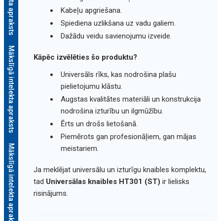
Kabeļu apgriešana.
Spiediena uzlikšana uz vadu galiem.
Dažādu veidu savienojumu izveide.
Mākslīgā intelekta apraksts
Kāpēc izvēlēties šo produktu?
Universāls rīks, kas nodrošina plašu
pielietojumu klāstu.
Augstas kvalitātes materiāli un konstrukcija
nodrošina izturību un ilgmūžību.
Ērts un drošs lietošanā.
Piemērots gan profesionāļiem, gan mājas
Mākslīgā intelekta apraksts
meistariem.
Ja meklējat universālu un izturīgu knaibles komplektu,
tad
Universālas knaibles HT301 (ST)
ir lielisks
risinājums.