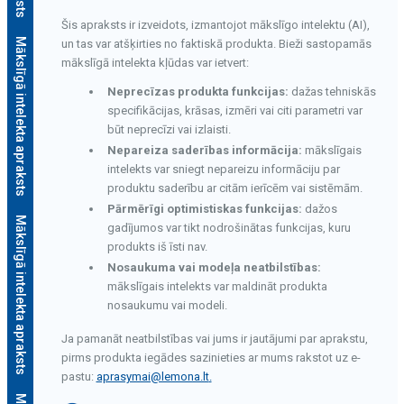
Šis apraksts ir izveidots, izmantojot mākslīgo intelektu (AI),
Mākslīgā intelekta apraksts
un tas var atšķirties no faktiskā produkta. Bieži sastopamās
mākslīgā intelekta kļūdas var ietvert:
Neprecīzas produkta funkcijas:
dažas tehniskās
specifikācijas, krāsas, izmēri vai citi parametri var
būt neprecīzi vai izlaisti.
Nepareiza saderības informācija:
mākslīgais
intelekts var sniegt nepareizu informāciju par
produktu saderību ar citām ierīcēm vai sistēmām.
Pārmērīgi optimistiskas funkcijas:
dažos
Mākslīgā intelekta apraksts
gadījumos var tikt nodrošinātas funkcijas, kuru
produkts iš īsti nav.
Nosaukuma vai modeļa neatbilstības:
mākslīgais intelekts var maldināt produkta
nosaukumu vai modeli.
Ja pamanāt neatbilstības vai jums ir jautājumi par aprakstu,
pirms produkta iegādes sazinieties ar mums rakstot uz e-
pastu:
aprasymai@lemona.lt
.