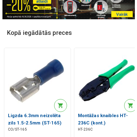
Kopā iegādātās preces
Ligzda 6.3mm neizolēta
Montāžas knaibles HT-
zils 1.5-2.5mm (ST-165)
236C (kont.)
CO/ST-165
HT-236C
RoHS