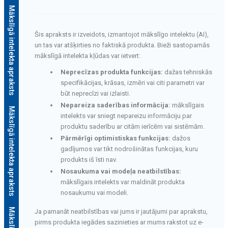
Mākslīgā intelekta apraksts
Šis apraksts ir izveidots, izmantojot mākslīgo intelektu (AI),
un tas var atšķirties no faktiskā produkta. Bieži sastopamās
mākslīgā intelekta kļūdas var ietvert:
Neprecīzas produkta funkcijas:
dažas tehniskās
specifikācijas, krāsas, izmēri vai citi parametri var
būt neprecīzi vai izlaisti.
Nepareiza saderības informācija:
mākslīgais
Mākslīgā intelekta apraksts
intelekts var sniegt nepareizu informāciju par
produktu saderību ar citām ierīcēm vai sistēmām.
Pārmērīgi optimistiskas funkcijas:
dažos
gadījumos var tikt nodrošinātas funkcijas, kuru
produkts iš īsti nav.
Nosaukuma vai modeļa neatbilstības:
mākslīgais intelekts var maldināt produkta
nosaukumu vai modeli.
Ja pamanāt neatbilstības vai jums ir jautājumi par aprakstu,
pirms produkta iegādes sazinieties ar mums rakstot uz e-