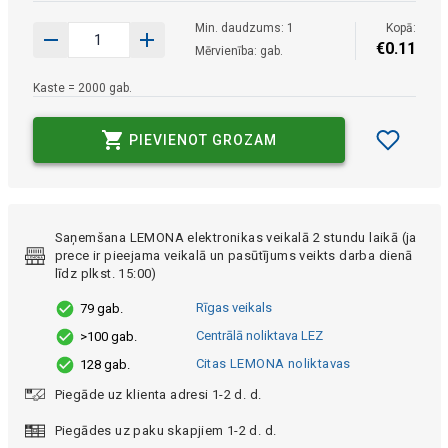
Min. daudzums: 1
Kopā:
€
0
.
11
Mērvienība: gab.
Kaste = 2000 gab.
PIEVIENOT GROZAM
Saņemšana LEMONA elektronikas veikalā 2 stundu laikā (ja
prece ir pieejama veikalā un pasūtījums veikts darba dienā
līdz plkst. 15:00)
Rīgas veikals
79 gab.
Centrālā noliktava LEZ
>100 gab.
Citas LEMONA noliktavas
128 gab.
Piegāde uz klienta adresi 1-2 d. d.
Piegādes uz paku skapjiem 1-2 d. d.