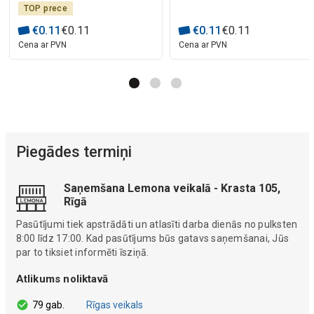
TOP prece
€
0
.
11
€
0
.
11
€
0
.
11
€
0
.
11
Cena ar PVN
Cena ar PVN
Piegādes termiņi
Saņemšana Lemona veikalā - Krasta 105,
Rīgā
Pasūtījumi tiek apstrādāti un atlasīti darba dienās no pulksten
8:00 līdz 17:00. Kad pasūtījums būs gatavs saņemšanai, Jūs
par to tiksiet informēti īsziņā.
Atlikums noliktavā
79 gab.
Rīgas veikals