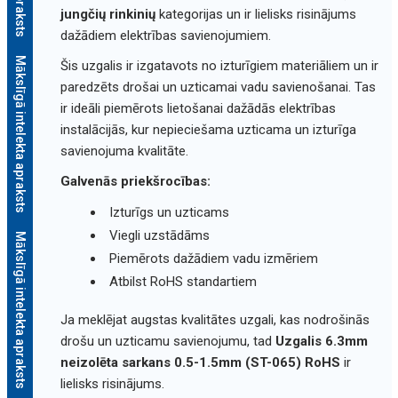
jungčių rinkinių
kategorijas un ir lielisks risinājums
dažādiem elektrības savienojumiem.
Mākslīgā intelekta apraksts
Šis uzgalis ir izgatavots no izturīgiem materiāliem un ir
paredzēts drošai un uzticamai vadu savienošanai. Tas
ir ideāli piemērots lietošanai dažādās elektrības
instalācijās, kur nepieciešama uzticama un izturīga
savienojuma kvalitāte.
Galvenās priekšrocības:
Izturīgs un uzticams
Viegli uzstādāms
Mākslīgā intelekta apraksts
Piemērots dažādiem vadu izmēriem
Atbilst RoHS standartiem
Ja meklējat augstas kvalitātes uzgali, kas nodrošinās
drošu un uzticamu savienojumu, tad
Uzgalis 6.3mm
neizolēta sarkans 0.5-1.5mm (ST-065) RoHS
ir
lielisks risinājums.