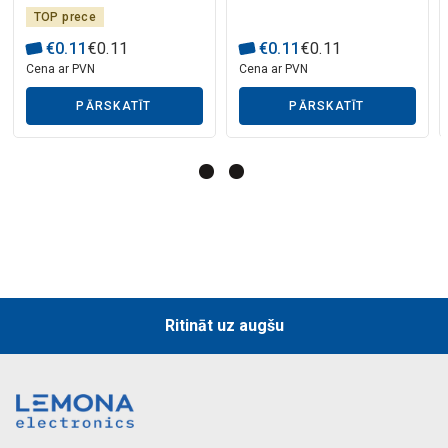
TOP prece
€
0
.
11
€
0
.
11
€
0
.
11
€
0
.
11
Cena ar PVN
Cena ar PVN
PĀRSKATĪT
PĀRSKATĪT
Mākslīgā intelekta apraksts
Mākslīgā intelekta apraksts
Ritināt uz augšu