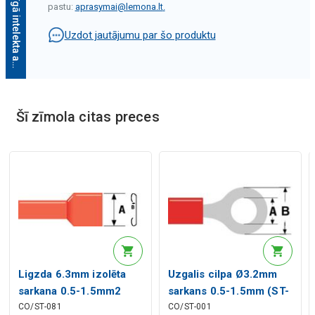
M
ā
k
s
l
ī
g
ā
i
n
t
e
l
e
k
t
a
a
p
r
a
k
s
t
s
pastu:
aprasymai@lemona.lt
.
Uzdot jautājumu par šo produktu
Šī zīmola citas preces
Mākslīgā intelekta apraksts
Mākslīgā intelekta apraksts
Ligzda 6.3mm izolēta
Uzgalis cilpa Ø3.2mm
sarkana 0.5-1.5mm2
sarkans 0.5-1.5mm (ST-
CO/ST-081
CO/ST-001
vadam
001) RoHS