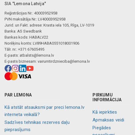
SIA "Lemona Latvija"
Reģistrācijas Nr.: 40003952958
PVN maksātāja Nr.: LV40003952958
Jurid. un Fakt. adrese: Krasta iela 105, Rīga, LV-1019
Banka: AS Swedbank
Bankas kods: HABALV22
Norēķinu konts: LV89HABA0551018001906
Tālr. nr.: +371 67605495
E-pasts:
atbalsts@lemona.lv
E-pasts biznesam:
vairumtirdznieciba@lemona.lv
PAR LEMONA
PIRKUMU
INFORMĀCIJA
Kā atstāt atsauksmi par preci lemona.lv
Kā iepirkties
interneta veikalā?
Apmaksas veidi
Sadzīves tehnikas rezerves daļu
Piegādes
pieprasījums