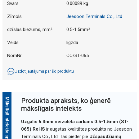
Svars
0.00089 kg.
Zīmols
Jeesoon Terminals Co., Ltd
dzīslas biezums, mm²
0.5-1.5mm²
Veids
ligzda
NomNr
CO/ST-065
Uzdot jautājumu par šo produktu
Mākslīgā intelekta apraksts
Produkta apraksts, ko ģenerē
mākslīgais intelekts
Uzgalis 6.3mm neizolēta sarkans 0.5-1.5mm (ST-
065) RoHS
ir augstas kvalitātes produkts no Jeesoon
Terminals Co., Ltd. Tas pieder pie
Užspaudžiamų