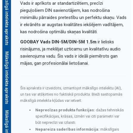
Mākslīgā intelekta apraksts
Vads ir aprīkots ar standartizētiem, precīzi
pieguļošiem DIN savienotājiem, kas nodrošina
minimālu pārraides pretestību un perfektu skaņu. Vads
ir ekrānēts ar augstas kvalitātes iekšējiem vadītājiem,
kas nodrošina optimālu skaņas kvalitāti.
GOOBAY Vads DIN-5M/DIN-5M 1.5m
ir lielisks
risinājums, ja meklējat uzticamu un kvalitatīvu audio
Mākslīgā intelekta apraksts
savienojuma vadu. Šis vads ir ideāli piemērots gan
mājas, gan profesionālai lietošanai.
Šis apraksts ir izveidots, izmantojot mākslīgo intelektu (AI),
un tas var atšķirties no faktiskā produkta. Bieži sastopamās
mākslīgā intelekta kļūdas var ietvert:
Neprecīzas produkta funkcijas:
dažas tehniskās
specifikācijas, krāsas, izmēri vai citi parametri var
būt neprecīzi vai izlaisti.
Nepareiza saderības informācija:
mākslīgais