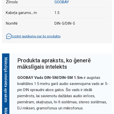
Zīmols
GOOBAY
Kabeļa garums., m
1.5
NomNr
DIN-5/DIN-5
Uzdot jautājumu par šo produktu
Mākslīgā intelekta apraksts
Produkta apraksts, ko ģenerē
mākslīgais intelekts
GOOBAY Vads DIN-5M/DIN-5M 1.5m
ir augstas
kvalitātes 1.5 metru garš audio savienojuma vads ar 5-
pin DIN spraudni abos galos. Šis vads ir ideāli
piemērots, lai savienotu dažādas audio ierīces,
piemēram, skaļruņus, hi-fi sistēmas, stereo sistēmas,
DJ mikseri, gramofonus un mikrofonus.