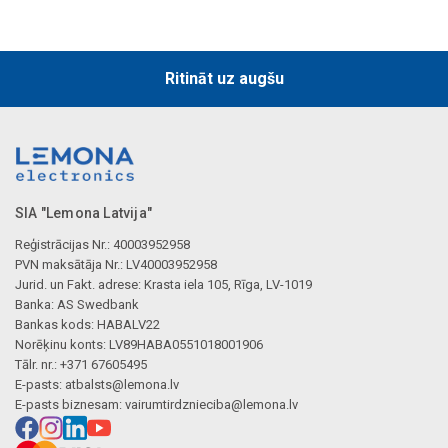
Ritināt uz augšu
SIA "Lemona Latvija"
Reģistrācijas Nr.: 40003952958
PVN maksātāja Nr.: LV40003952958
Jurid. un Fakt. adrese: Krasta iela 105, Rīga, LV-1019
Banka: AS Swedbank
Bankas kods: HABALV22
Norēķinu konts: LV89HABA0551018001906
Tālr. nr.: +371 67605495
E-pasts:
atbalsts@lemona.lv
E-pasts biznesam:
vairumtirdznieciba@lemona.lv