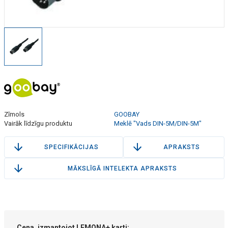
Zīmols
GOOBAY
Vairāk līdzīgu produktu
Meklē "Vads DIN-5M/DIN-5M"
SPECIFIKĀCIJAS
APRAKSTS
MĀKSLĪGĀ INTELEKTA APRAKSTS
Cena, izmantojot LEMONA+ karti: