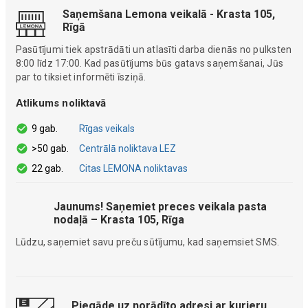
Saņemšana Lemona veikalā - Krasta 105,
Rīgā
Pasūtījumi tiek apstrādāti un atlasīti darba dienās no pulksten
8:00 līdz 17:00. Kad pasūtījums būs gatavs saņemšanai, Jūs
par to tiksiet informēti īsziņā.
Atlikums noliktavā
9 gab.
Rīgas veikals
>50 gab.
Centrālā noliktava LEZ
22 gab.
Citas LEMONA noliktavas
Jaunums! Saņemiet preces veikala pasta
nodaļā – Krasta 105, Rīga
Lūdzu, saņemiet savu preču sūtījumu, kad saņemsiet SMS.
Piegāde uz norādīto adresi ar kurjeru