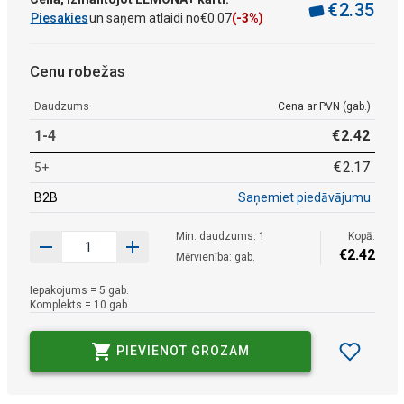
€
2
.
35
Piesakies
un saņem atlaidi no
€
0
.
07
(-3%)
Cenu robežas
Daudzums
Cena ar PVN (gab.)
1-4
€
2
.
42
€
2
.
17
5+
B2B
Saņemiet piedāvājumu
Min. daudzums: 1
Kopā:
€
2
.
42
Mērvienība: gab.
Iepakojums = 5 gab.
Komplekts = 10 gab.
PIEVIENOT GROZAM