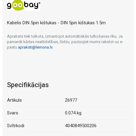
Kabelis DIN 5pin kištukas - DIN 5pin kištukas 1.5m
Apraksts tiek tulkots, izmantojot automātiskās tulkošanas rīku. Ja
pamanāt kādas neatbilstības, lūdzu, paziņojiet mums rakstot uz e-
pastu
apraksti@lemona.lv
.
Specifikācijas
Artikuls
26977
Svars
0.074 kg.
Svītrkodi
4040849500206