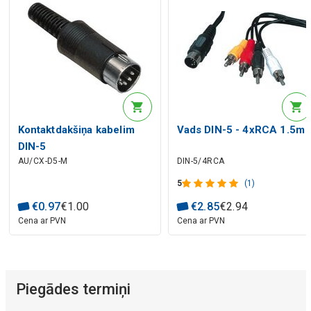
Kontaktdakšiņa kabelim
Vads DIN-5 - 4xRCA 1.5m
DIN-5
AU/CX-D5-M
DIN-5/4RCA
5
(1)
€
0
.
97
€
1
.
00
€
2
.
85
€
2
.
94
Cena ar PVN
Cena ar PVN
Piegādes termiņi