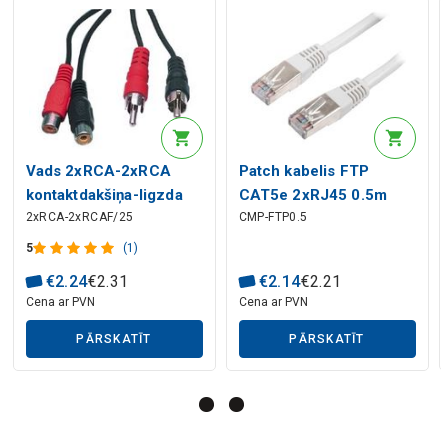
Mākslīgā intelekta apraksts
Vads 2xRCA-2xRCA
Patch kabelis FTP
kontaktdakšiņa-ligzda
CAT5e 2xRJ45 0.5m
2xRCA-2xRCAF/25
CMP-FTP0.5
2.5m
CCA
5
(1)
Mākslīgā intelekta apraksts
€
2
.
24
€
2
.
31
€
2
.
14
€
2
.
21
Cena ar PVN
Cena ar PVN
PĀRSKATĪT
PĀRSKATĪT