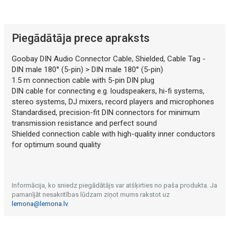
Mākslīgā intelekta apraksts
Piegādātāja prece apraksts
Goobay DIN Audio Connector Cable, Shielded, Cable Tag -
DIN male 180° (5-pin) > DIN male 180° (5-pin)
1.5 m connection cable with 5-pin DIN plug
DIN cable for connecting e.g. loudspeakers, hi-fi systems,
stereo systems, DJ mixers, record players and microphones
Standardised, precision-fit DIN connectors for minimum
Mākslīgā intelekta apraksts
transmission resistance and perfect sound
Shielded connection cable with high-quality inner conductors
for optimum sound quality
Informācija, ko sniedz piegādātājs var atšķirties no paša produkta. Ja
pamanījāt nesakritības lūdzam ziņot mums rakstot uz
lemona@lemona.lv
.