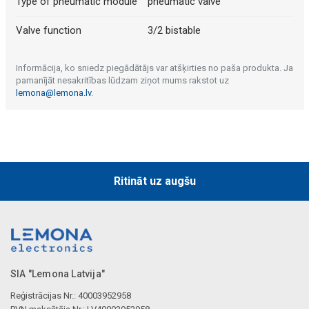
Type of pneumatic module
pneumatic valve
Valve function
3/2 bistable
Informācija, ko sniedz piegādātājs var atšķirties no paša produkta. Ja
pamanījāt nesakritības lūdzam ziņot mums rakstot uz
lemona@lemona.lv
.
Ritināt uz augšu
SIA "Lemona Latvija"
Reģistrācijas Nr.: 40003952958