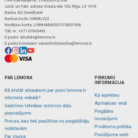
PVN maksātāja Nr.: LV40003952958
Jurid. un Fakt. adrese: Krasta iela 105, Rīga, LV-1019
Banka: AS Swedbank
Bankas kods: HABALV22
Norēķinu konts: LV89HABA0551018001906
Tālr. nr.: +371 67605495
E-pasts:
atbalsts@lemona.lv
E-pasts biznesam:
vairumtirdznieciba@lemona.lv
PAR LEMONA
PIRKUMU
INFORMĀCIJA
Kā atstāt atsauksmi par preci lemona.lv
Kā iepirkties
interneta veikalā?
Apmaksas veidi
Sadzīves tehnikas rezerves daļu
Piegādes
pieprasījums
nosacījumi
Preces, kas tiek pasūtītas no piegādātāju
Privātuma politika
noliktavām
Pasūtījuma veidi
Par mums