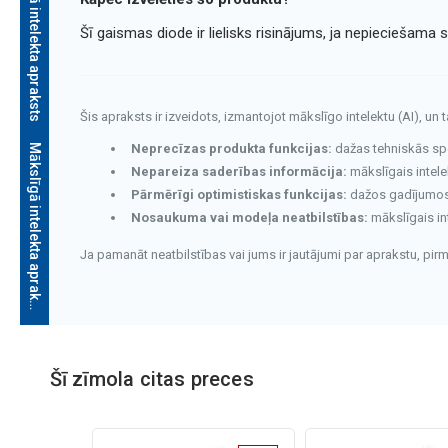
Mākslīgā intelekta apraksts
Šī gaismas diode ir lielisks risinājums, ja nepieciešama
Šis apraksts ir izveidots, izmantojot mākslīgo intelektu (AI), un 
Neprecīzas produkta funkcijas:
dažas tehniskās speci
M
ā
k
s
l
ī
g
ā
i
n
t
e
l
e
k
t
a
a
p
r
a
k
s
t
s
Nepareiza saderības informācija:
mākslīgais intele
Pārmērīgi optimistiskas funkcijas:
dažos gadījumos v
Nosaukuma vai modeļa neatbilstības:
mākslīgais in
Ja pamanāt neatbilstības vai jums ir jautājumi par aprakstu, pi
Mākslīgā intelekta apraksts
Šī zīmola citas preces