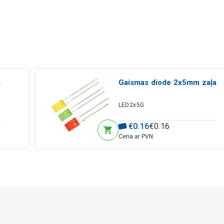
a
Gaismas diode 2x5mm zaļa
LED2x5G
€
0
.
16
€
0
.
16
Cena ar PVN