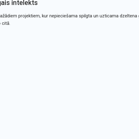
ais intelekts
 dažādiem projektiem, kur nepieciešama spilgta un uzticama dzeltena g
citā.