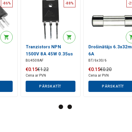
-86%
-88%
-
Tranzistors NPN
Drošinātājs 6.3x32
1500V 8A 45W 0.35us
6A
BU4508AF
BT/6x30/6
€
0
.
15
€
1
.
22
€
0
.
15
€
0
.
20
Cena ar PVN
Cena ar PVN
PĀRSKATĪT
PĀRSKATĪT