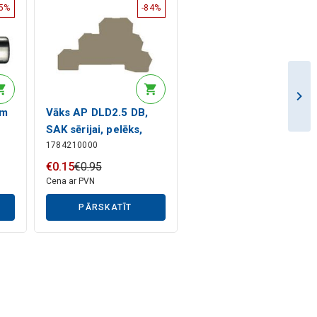
25%
-84%
mm
Vāks AP DLD2.5 DB,
SAK sērijai, pelēks,
1784210000
Weidmuller
€
0
.
15
€
0
.
95
Cena ar PVN
PĀRSKATĪT