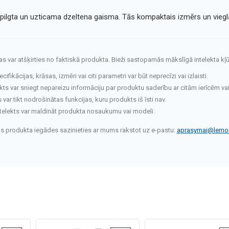
 spilgta un uzticama dzeltena gaisma. Tās kompaktais izmērs un viegl
tas var atšķirties no faktiskā produkta. Bieži sastopamās mākslīgā intelekta kļū
fikācijas, krāsas, izmēri vai citi parametri var būt neprecīzi vai izlaisti.
kts var sniegt nepareizu informāciju par produktu saderību ar citām ierīcēm va
ar tikt nodrošinātas funkcijas, kuru produkts iš īsti nav.
telekts var maldināt produkta nosaukumu vai modeli.
rms produkta iegādes sazinieties ar mums rakstot uz e-pastu:
aprasymai@lemon