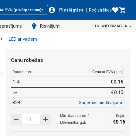
Pieslēgties
Reģistrēties
Ar PVN (privātpersona)
ieprasījums
Risinājumi
LV
INFORMĀCIJA
LED ar vadiem
Cenu robežas
Daudzums
Cena ar PVN (gab.)
1-4
€
0
.
16
€
0
.
15
5+
B2B
Saņemiet piedāvājumu
Min. daudzums: 1
Kopā:
€
0
.
16
Mērvienība: gab.