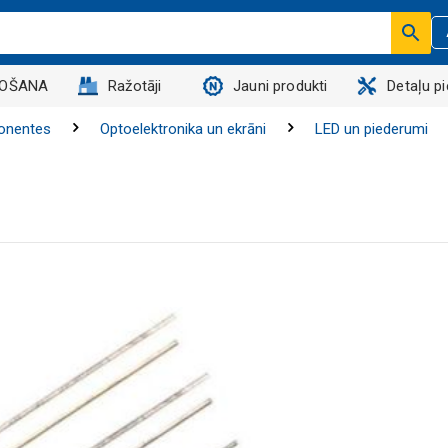
DOŠANA
Ražotāji
Jauni produkti
Detaļu p
onentes
Optoelektronika un ekrāni
LED un piederumi