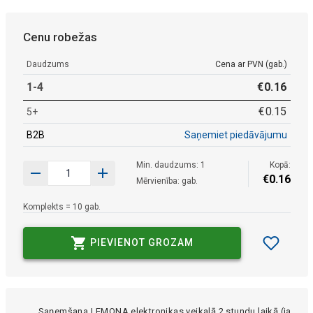
Cenu robežas
Daudzums
Cena ar PVN (gab.)
1-4
€
0
.
16
€
0
.
15
5+
B2B
Saņemiet piedāvājumu
Min. daudzums: 1
Kopā:
€
0
.
16
Mērvienība: gab.
Komplekts = 10 gab.
PIEVIENOT GROZAM
Saņemšana LEMONA elektronikas veikalā 2 stundu laikā (ja