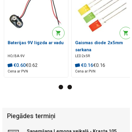
Baterijas 9V ligzda ar vadu
Gaismas diode 2x5mm
sarkana
HO/BA-9V
LED2x5R
€
0
.
60
€
0
.
62
€
0
.
16
€
0
.
16
Cena ar PVN
Cena ar PVN
Piegādes termiņi
Saņemšana Lemona veikalā - Krasta 105,