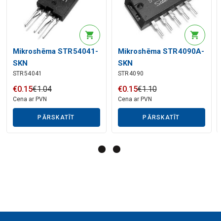
Mākslīgā intelekta apraksts
Mikroshēma STR54041-
Mikroshēma STR4090A-
SKN
SKN
STR54041
STR4090
Mākslīgā intelekta apraksts
€
0
.
15
€
1
.
04
€
0
.
15
€
1
.
10
Cena ar PVN
Cena ar PVN
PĀRSKATĪT
PĀRSKATĪT
Mākslīgā intelekta apraksts