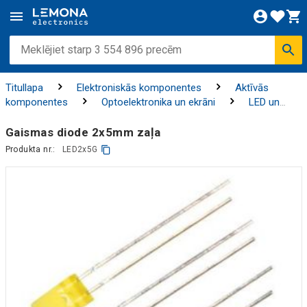
Titullapa
Elektroniskās komponentes
Aktīvās
komponentes
Optoelektronika un ekrāni
LED un
piederumi
LED ar vadiem
Gaismas diode 2x5mm zaļa
Produkta nr.:
LED2x5G