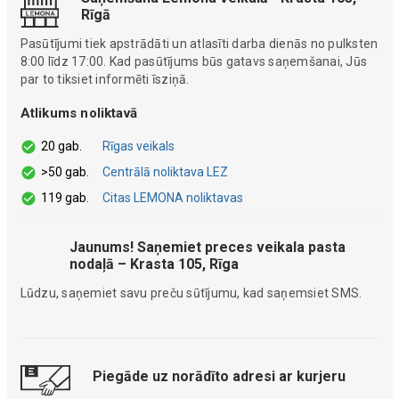
Rīgā
Pasūtījumi tiek apstrādāti un atlasīti darba dienās no pulksten
8:00 līdz 17:00. Kad pasūtījums būs gatavs saņemšanai, Jūs
par to tiksiet informēti īsziņā.
Atlikums noliktavā
20 gab.
Rīgas veikals
>50 gab.
Centrālā noliktava LEZ
119 gab.
Citas LEMONA noliktavas
Jaunums! Saņemiet preces veikala pasta
nodaļā – Krasta 105, Rīga
Lūdzu, saņemiet savu preču sūtījumu, kad saņemsiet SMS.
Piegāde uz norādīto adresi ar kurjeru