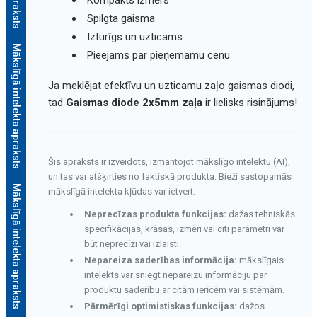
Kompakts izmērs
Spilgta gaisma
Izturīgs un uzticams
Mākslīgā intelekta apraksts
Pieejams par pieņemamu cenu
Ja meklējat efektīvu un uzticamu zaļo gaismas diodi,
tad
Gaismas diode 2x5mm zaļa
ir lielisks risinājums!
Šis apraksts ir izveidots, izmantojot mākslīgo intelektu (AI),
un tas var atšķirties no faktiskā produkta. Bieži sastopamās
Mākslīgā intelekta apraksts
mākslīgā intelekta kļūdas var ietvert:
Neprecīzas produkta funkcijas:
dažas tehniskās
specifikācijas, krāsas, izmēri vai citi parametri var
būt neprecīzi vai izlaisti.
Nepareiza saderības informācija:
mākslīgais
intelekts var sniegt nepareizu informāciju par
produktu saderību ar citām ierīcēm vai sistēmām.
Pārmērīgi optimistiskas funkcijas:
dažos