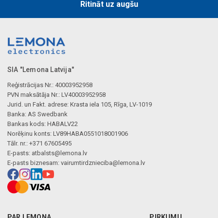
Ritināt uz augšu
SIA "Lemona Latvija"
Reģistrācijas Nr.: 40003952958
PVN maksātāja Nr.: LV40003952958
Jurid. un Fakt. adrese: Krasta iela 105, Rīga, LV-1019
Banka: AS Swedbank
Bankas kods: HABALV22
Norēķinu konts: LV89HABA0551018001906
Tālr. nr.: +371 67605495
E-pasts:
atbalsts@lemona.lv
E-pasts biznesam:
vairumtirdznieciba@lemona.lv
PAR LEMONA
PIRKUMU