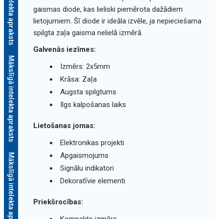
Mākslīgā intelekta apraksts
gaismas diode, kas lieliski piemērota dažādiem
lietojumiem. Šī diode ir ideāla izvēle, ja nepieciešama
spilgta zaļa gaisma nelielā izmērā.
Galvenās iezīmes:
Mākslīgā intelekta apraksts
Izmērs: 2x5mm
Krāsa: Zaļa
Augsta spilgtums
Ilgs kalpošanas laiks
Lietošanas jomas:
Elektronikas projekti
Apgaismojums
Mākslīgā intelekta apraksts
Signālu indikatori
Dekoratīvie elementi
Priekšrocības: