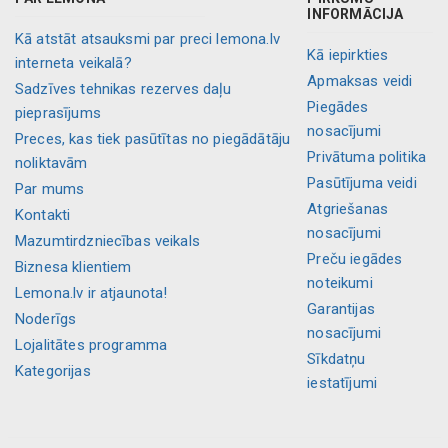
INFORMĀCIJA
Kā atstāt atsauksmi par preci lemona.lv
Kā iepirkties
interneta veikalā?
Apmaksas veidi
Sadzīves tehnikas rezerves daļu
Piegādes
pieprasījums
nosacījumi
Preces, kas tiek pasūtītas no piegādātāju
Privātuma politika
noliktavām
Pasūtījuma veidi
Par mums
Atgriešanas
Kontakti
nosacījumi
Mazumtirdzniecības veikals
Preču iegādes
Biznesa klientiem
noteikumi
Lemona.lv ir atjaunota!
Garantijas
Noderīgs
nosacījumi
Lojalitātes programma
Sīkdatņu
Kategorijas
iestatījumi