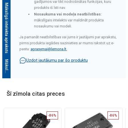
gadījumos var tikt nodrošinātas funkcijas, kuru
Mākslīgā intelekta apraksts
produkts iš īsti nav.
Nosaukuma vai modeļa neatbilstības:
mākslīgais intelekts var maldināt produkta
nosaukumu vai modeli.
Ja pamanāt neatbilstības vai jums ir jautājumi par aprakstu,
pirms produkta iegādes sazinieties ar mums rakstot uz e-
pastu:
aprasymai@lemona.lt
.
Uzdot jautājumu par šo produktu
M
ā
k
s
l
ī
g
ā
i
n
t
e
l
e
k
t
a
a
p
r
a
k
s
t
s
Šī zīmola citas preces
-86%
-86%