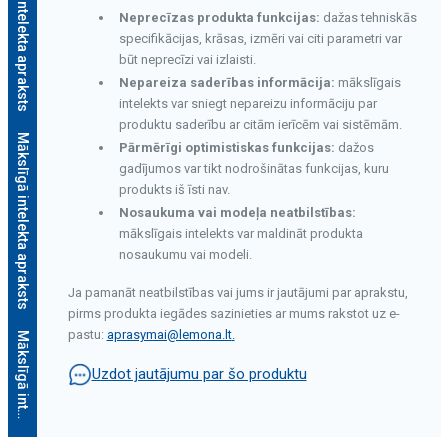
Mākslīgā intelekta apraksts
Neprecīzas produkta funkcijas:
dažas tehniskās
specifikācijas, krāsas, izmēri vai citi parametri var
būt neprecīzi vai izlaisti.
Nepareiza saderības informācija:
mākslīgais
intelekts var sniegt nepareizu informāciju par
produktu saderību ar citām ierīcēm vai sistēmām.
Mākslīgā intelekta apraksts
Pārmērīgi optimistiskas funkcijas:
dažos
gadījumos var tikt nodrošinātas funkcijas, kuru
produkts iš īsti nav.
Nosaukuma vai modeļa neatbilstības:
mākslīgais intelekts var maldināt produkta
nosaukumu vai modeli.
Ja pamanāt neatbilstības vai jums ir jautājumi par aprakstu,
pirms produkta iegādes sazinieties ar mums rakstot uz e-
pastu:
aprasymai@lemona.lt
.
M
ā
k
s
l
ī
g
ā
i
n
t
e
l
e
k
t
a
a
p
r
a
k
s
t
s
Uzdot jautājumu par šo produktu