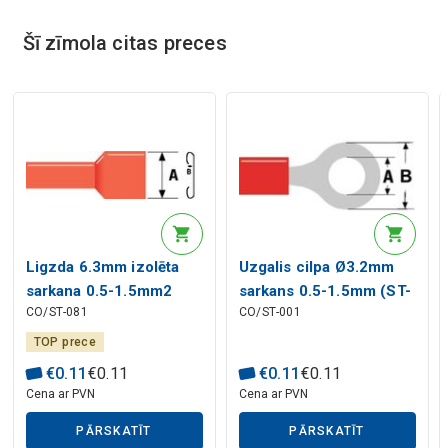
Šī zīmola citas preces
Mākslīgā intelekta apraksts
Ligzda 6.3mm izolēta
Uzgalis cilpa Ø3.2mm
Mākslīgā intelekta apraksts
sarkana 0.5-1.5mm2
sarkans 0.5-1.5mm (ST-
CO/ST-081
CO/ST-001
vadam
001) RoHS
TOP prece
€
0
.
11
€
0
.
11
€
0
.
11
€
0
.
11
Cena ar PVN
Cena ar PVN
PĀRSKATĪT
PĀRSKATĪT