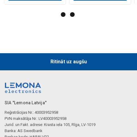
Mākslīgā intelekta apraksts
Ritināt uz augšu
SIA "Lemona Latvija"
Reģistrācijas Nr.: 40003952958
PVN maksātāja Nr.: LV40003952958
Jurid. un Fakt. adrese: Krasta iela 105, Rīga, LV-1019
Banka: AS Swedbank
Bankas kods: HABALV22