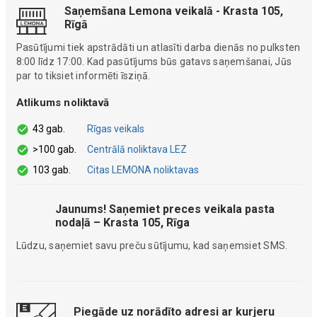
Saņemšana Lemona veikalā - Krasta 105,
Rīgā
Pasūtījumi tiek apstrādāti un atlasīti darba dienās no pulksten
8:00 līdz 17:00. Kad pasūtījums būs gatavs saņemšanai, Jūs
par to tiksiet informēti īsziņā.
Atlikums noliktavā
43 gab.
Rīgas veikals
>100 gab.
Centrālā noliktava LEZ
103 gab.
Citas LEMONA noliktavas
Jaunums! Saņemiet preces veikala pasta
nodaļā – Krasta 105, Rīga
Lūdzu, saņemiet savu preču sūtījumu, kad saņemsiet SMS.
Piegāde uz norādīto adresi ar kurjeru