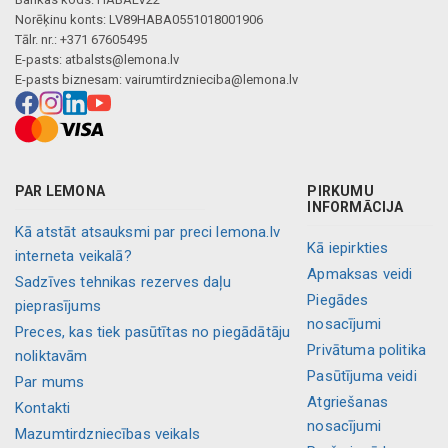
Norēķinu konts: LV89HABA0551018001906
Tālr. nr.: +371 67605495
E-pasts:
atbalsts@lemona.lv
E-pasts biznesam:
vairumtirdznieciba@lemona.lv
PAR LEMONA
PIRKUMU
INFORMĀCIJA
Kā atstāt atsauksmi par preci lemona.lv
Kā iepirkties
interneta veikalā?
Apmaksas veidi
Sadzīves tehnikas rezerves daļu
Piegādes
pieprasījums
nosacījumi
Preces, kas tiek pasūtītas no piegādātāju
Privātuma politika
noliktavām
Pasūtījuma veidi
Par mums
Atgriešanas
Kontakti
nosacījumi
Mazumtirdzniecības veikals