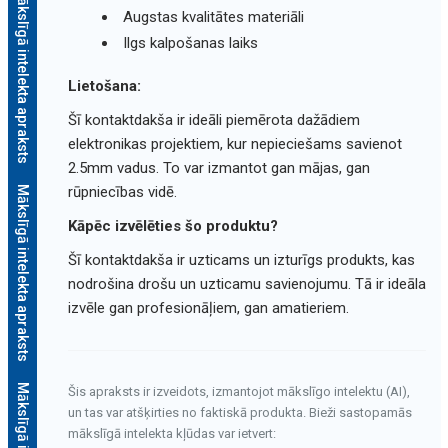
Mākslīgā intelekta apraksts
Augstas kvalitātes materiāli
Ilgs kalpošanas laiks
Lietošana:
Šī kontaktdakša ir ideāli piemērota dažādiem
elektronikas projektiem, kur nepieciešams savienot
2.5mm vadus. To var izmantot gan mājas, gan
rūpniecības vidē.
Mākslīgā intelekta apraksts
Kāpēc izvēlēties šo produktu?
Šī kontaktdakša ir uzticams un izturīgs produkts, kas
nodrošina drošu un uzticamu savienojumu. Tā ir ideāla
izvēle gan profesionāļiem, gan amatieriem.
Šis apraksts ir izveidots, izmantojot mākslīgo intelektu (AI),
un tas var atšķirties no faktiskā produkta. Bieži sastopamās
mākslīgā intelekta kļūdas var ietvert: