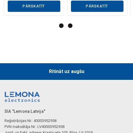
PĀRSKATĪT
PĀRSKATĪT
Ritināt uz augšu
SIA "Lemona Latvija"
Reģistrācijas Nr.: 40003952958
PVN maksātāja Nr.: LV40003952958
Jurid. un Fakt. adrese: Krasta iela 105, Rīga, LV-1019