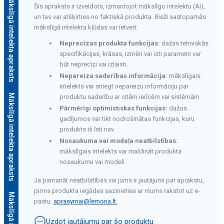
Mākslīgā intelekta apraksts
Šis apraksts ir izveidots, izmantojot mākslīgo intelektu (AI),
un tas var atšķirties no faktiskā produkta. Bieži sastopamās
mākslīgā intelekta kļūdas var ietvert:
Neprecīzas produkta funkcijas:
dažas tehniskās
specifikācijas, krāsas, izmēri vai citi parametri var
būt neprecīzi vai izlaisti.
Nepareiza saderības informācija:
mākslīgais
intelekts var sniegt nepareizu informāciju par
Mākslīgā intelekta apraksts
produktu saderību ar citām ierīcēm vai sistēmām.
Pārmērīgi optimistiskas funkcijas:
dažos
gadījumos var tikt nodrošinātas funkcijas, kuru
produkts iš īsti nav.
Nosaukuma vai modeļa neatbilstības:
mākslīgais intelekts var maldināt produkta
nosaukumu vai modeli.
Ja pamanāt neatbilstības vai jums ir jautājumi par aprakstu,
pirms produkta iegādes sazinieties ar mums rakstot uz e-
s
pastu:
aprasymai@lemona.lt
.
Uzdot jautājumu par šo produktu