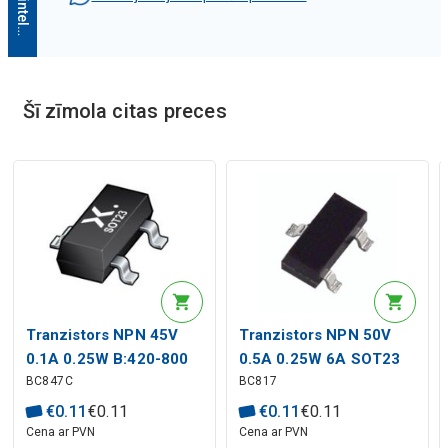
M
ā
k
s
l
ī
g
ā
i
n
t
e
l
e
k
t
a
a
p
r
a
k
s
t
Šī zīmola citas preces
Mākslīgā intelekta apraksts
Tranzistors NPN 45V
Tranzistors NPN 50V
Mākslīgā intelekta apraksts
0.1A 0.25W B:420-800
0.5A 0.25W 6A SOT23
BC847C
BC817
SOT
€
0
.
11
€
0
.
11
€
0
.
11
€
0
.
11
Cena ar PVN
Cena ar PVN