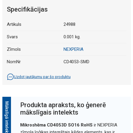
Specifikācijas
Artikuls
24988
Svars
0.001 kg.
Zīmols
NEXPERIA
NomNr
CD4053-SMD
Uzdot jautājumu par šo produktu
Mākslīgā intelekta apraksts
Produkta apraksts, ko ģenerē
mākslīgais intelekts
Mikroshēma CD4053D SO16 RoHS
ir NEXPERIA
zīmola loģikas integrētais ķēdes elements, kas ir