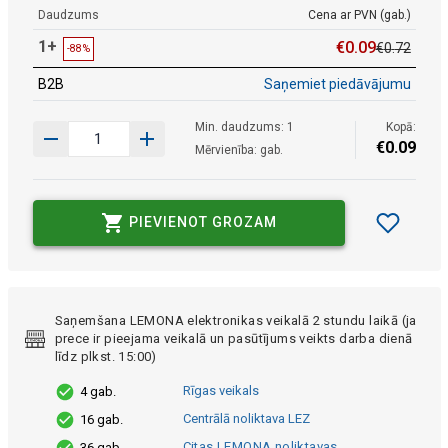
Daudzums
Cena ar PVN (gab.)
1+
€
0
.
09
€
0
.
72
-88%
B2B
Saņemiet piedāvājumu
Min. daudzums: 1
Kopā:
€
0
.
09
Mērvienība: gab.
PIEVIENOT GROZAM
Saņemšana LEMONA elektronikas veikalā 2 stundu laikā (ja
prece ir pieejama veikalā un pasūtījums veikts darba dienā
līdz plkst. 15:00)
Rīgas veikals
4 gab.
Centrālā noliktava LEZ
16 gab.
Citas LEMONA noliktavas
36 gab.