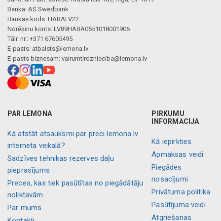
Banka: AS Swedbank
Bankas kods: HABALV22
Norēķinu konts: LV89HABA0551018001906
Tālr. nr.: +371 67605495
E-pasts:
atbalsts@lemona.lv
E-pasts biznesam:
vairumtirdznieciba@lemona.lv
PAR LEMONA
PIRKUMU
INFORMĀCIJA
Kā atstāt atsauksmi par preci lemona.lv
Kā iepirkties
interneta veikalā?
Apmaksas veidi
Sadzīves tehnikas rezerves daļu
Piegādes
pieprasījums
nosacījumi
Preces, kas tiek pasūtītas no piegādātāju
Privātuma politika
noliktavām
Pasūtījuma veidi
Par mums
Atgriešanas
Kontakti