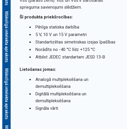
Vss (parasti zemi). VEE un Vss ir barošanas
sprieguma savienojumi slēdžiem.
Mākslīgā intelekta apraksts
Šī produkta priekšrocības:
Pilnīga statiska darbība
5 V, 10 V un 15 V parametri
Standartizētas simetriskas izejas īpašības
Norādīts no -40 °C līdz +125 °C
Atbilst JEDEC standartam JESD 13-B
Lietošanas jomas:
Mākslīgā intelekta apraksts
Analogā multipleksēšana un
demultipleksēšana
Digitālā multipleksēšana un
demultipleksēšana
Signāla vārti