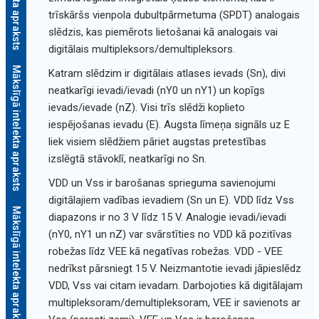
trīskāršs vienpola dubultpārmetuma (SPDT) analogais
slēdzis, kas piemērots lietošanai kā analogais vai
digitālais multipleksors/demultipleksors.
Mākslīgā intelekta apraksts
Katram slēdzim ir digitālais atlases ievads (Sn), divi
neatkarīgi ievadi/ievadi (nY0 un nY1) un kopīgs
ievads/ievade (nZ). Visi trīs slēdži koplieto
iespējošanas ievadu (E). Augsta līmeņa signāls uz E
liek visiem slēdžiem pāriet augstas pretestības
izslēgtā stāvoklī, neatkarīgi no Sn.
VDD un Vss ir barošanas sprieguma savienojumi
digitālajiem vadības ievadiem (Sn un E). VDD līdz Vss
Mākslīgā intelekta apraksts
diapazons ir no 3 V līdz 15 V. Analogie ievadi/ievadi
(nY0, nY1 un nZ) var svārstīties no VDD kā pozitīvas
robežas līdz VEE kā negatīvas robežas. VDD - VEE
nedrīkst pārsniegt 15 V. Neizmantotie ievadi jāpieslēdz
VDD, Vss vai citam ievadam. Darbojoties kā digitālajam
multipleksoram/demultipleksoram, VEE ir savienots ar