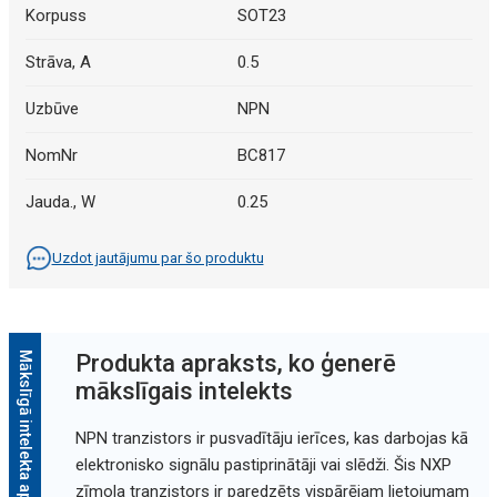
Korpuss
SOT23
Strāva, A
0.5
Uzbūve
NPN
NomNr
BC817
Jauda., W
0.25
Uzdot jautājumu par šo produktu
Mākslīgā intelekta apraksts
Produkta apraksts, ko ģenerē
mākslīgais intelekts
NPN tranzistors ir pusvadītāju ierīces, kas darbojas kā
elektronisko signālu pastiprinātāji vai slēdži. Šis NXP
zīmola tranzistors ir paredzēts vispārējam lietojumam