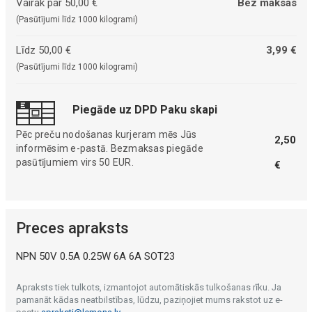
Vairāk par 50,00 €
Bez maksas
(Pasūtījumi līdz 1000 kilogrami)
Līdz 50,00 €
3,99 €
(Pasūtījumi līdz 1000 kilogrami)
Piegāde uz DPD Paku skapi
Pēc preču nodošanas kurjeram mēs Jūs
2,50
informēsim e-pastā. Bezmaksas piegāde
pasūtījumiem virs 50 EUR.
€
Preces apraksts
NPN 50V 0.5A 0.25W 6A 6A SOT23
Apraksts tiek tulkots, izmantojot automātiskās tulkošanas rīku. Ja
pamanāt kādas neatbilstības, lūdzu, paziņojiet mums rakstot uz e-