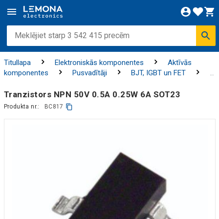
Titullapa
Elektroniskās komponentes
Aktīvās
komponentes
Pusvadītāji
BJT, IGBT un FET
Tranzistori
Tranzistors NPN 50V 0.5A 0.25W 6A SOT23
Produkta nr.:
BC817