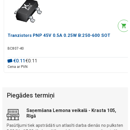
Tranzistors PNP 45V 0.5A 0.25W B:250-600 SOT
BC807-40
€
0
.
11
€
0
.
11
Cena ar PVN
Piegādes termiņi
Saņemšana Lemona veikalā - Krasta 105,
Rīgā
Pasūtījumi tiek apstrādāti un atlasīti darba dienās no pulksten