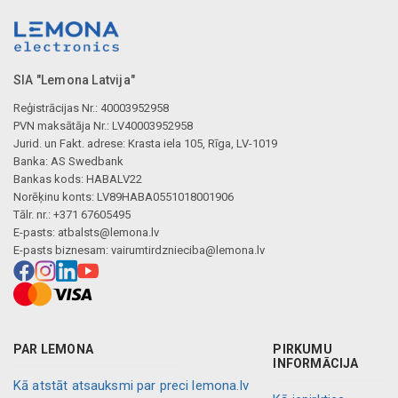
SIA "Lemona Latvija"
Reģistrācijas Nr.: 40003952958
PVN maksātāja Nr.: LV40003952958
Jurid. un Fakt. adrese: Krasta iela 105, Rīga, LV-1019
Banka: AS Swedbank
Bankas kods: HABALV22
Norēķinu konts: LV89HABA0551018001906
Tālr. nr.: +371 67605495
E-pasts:
atbalsts@lemona.lv
E-pasts biznesam:
vairumtirdznieciba@lemona.lv
PAR LEMONA
PIRKUMU
INFORMĀCIJA
Kā atstāt atsauksmi par preci lemona.lv