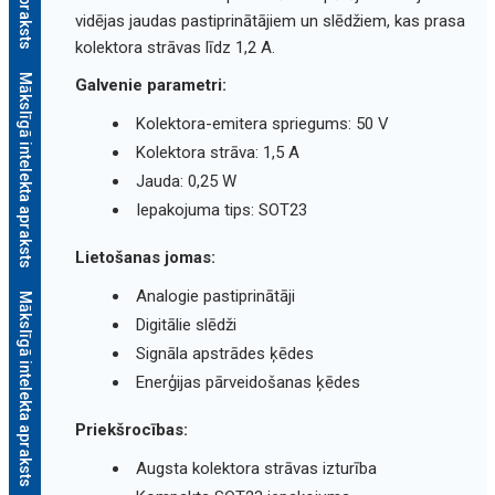
vidējas jaudas pastiprinātājiem un slēdžiem, kas prasa
kolektora strāvas līdz 1,2 A.
Mākslīgā intelekta apraksts
Galvenie parametri:
Kolektora-emitera spriegums: 50 V
Kolektora strāva: 1,5 A
Jauda: 0,25 W
Iepakojuma tips: SOT23
Lietošanas jomas:
Analogie pastiprinātāji
Mākslīgā intelekta apraksts
Digitālie slēdži
Signāla apstrādes ķēdes
Enerģijas pārveidošanas ķēdes
Priekšrocības:
Augsta kolektora strāvas izturība