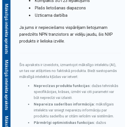
Kompakts SOT23 iepakojums
Mākslīgā intelekta apraksts
Plašs lietošanas diapazons
Uzticama darbība
Ja jums ir nepieciešams vispārējam lietojumam
paredzēts NPN tranzistors ar vidēju jaudu, šis NXP
produkts ir lieliska izvēle.
Mākslīgā intelekta apraksts
Šis apraksts ir izveidots, izmantojot mākslīgo intelektu (AI),
un tas var atšķirties no faktiskā produkta. Bieži sastopamās
mākslīgā intelekta kļūdas var ietvert:
Neprecīzas produkta funkcijas:
dažas tehniskās
specifikācijas, krāsas, izmēri vai citi parametri var
būt neprecīzi vai izlaisti.
Nepareiza saderības informācija:
mākslīgais
intelekts var sniegt nepareizu informāciju par
produktu saderību ar citām ierīcēm vai sistēmām.
Pārmērīgi optimistiskas funkcijas:
dažos