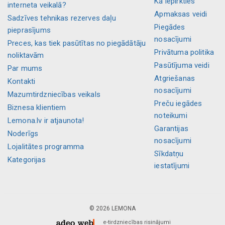
Kā iepirkties
interneta veikalā?
Apmaksas veidi
Sadzīves tehnikas rezerves daļu
Piegādes
pieprasījums
nosacījumi
Preces, kas tiek pasūtītas no piegādātāju
Privātuma politika
noliktavām
Pasūtījuma veidi
Par mums
Atgriešanas
Kontakti
nosacījumi
Mazumtirdzniecības veikals
Preču iegādes
Biznesa klientiem
noteikumi
Lemona.lv ir atjaunota!
Garantijas
Noderīgs
nosacījumi
Lojalitātes programma
Sīkdatņu
Kategorijas
iestatījumi
© 2026 LEMONA
e-tirdzniecības risinājumi