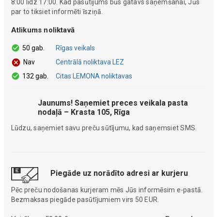
8:00 līdz 17:00. Kad pasūtījums būs gatavs saņemšanai, Jūs
par to tiksiet informēti īsziņā.
Atlikums noliktavā
50 gab.
Rīgas veikals
Centrālā noliktava LEZ
Nav
132 gab.
Citas LEMONA noliktavas
Jaunums! Saņemiet preces veikala pasta
nodaļā – Krasta 105, Rīga
Lūdzu, saņemiet savu preču sūtījumu, kad saņemsiet SMS.
Piegāde uz norādīto adresi ar kurjeru
Pēc preču nodošanas kurjeram mēs Jūs informēsim e-pastā.
Bezmaksas piegāde pasūtījumiem virs 50 EUR.