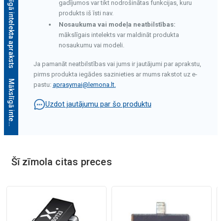
Mākslīgā intelekta apraksts
gadījumos var tikt nodrošinātas funkcijas, kuru
produkts iš īsti nav.
Nosaukuma vai modeļa neatbilstības:
mākslīgais intelekts var maldināt produkta
nosaukumu vai modeli.
Ja pamanāt neatbilstības vai jums ir jautājumi par aprakstu,
pirms produkta iegādes sazinieties ar mums rakstot uz e-
M
ā
k
s
l
ī
g
ā
i
n
t
e
l
e
k
t
a
a
p
r
a
k
s
t
s
pastu:
aprasymai@lemona.lt
.
Uzdot jautājumu par šo produktu
Šī zīmola citas preces
Mākslīgā intelekta apraksts