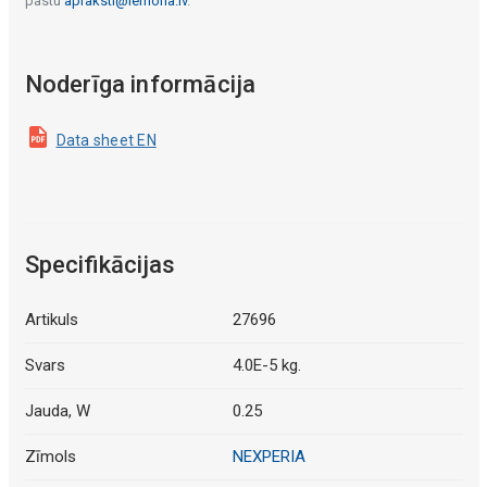
pastu
apraksti@lemona.lv
.
Noderīga informācija
Data sheet EN
Specifikācijas
Artikuls
27696
Svars
4.0E-5 kg.
Jauda, W
0.25
Zīmols
NEXPERIA