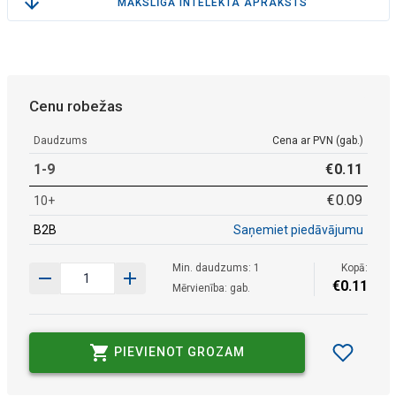
MĀKSLĪGĀ INTELEKTA APRAKSTS
Cenu robežas
Daudzums
Cena ar PVN (gab.)
1-9
€
0
.
11
€
0
.
09
10+
B2B
Saņemiet piedāvājumu
Min. daudzums: 1
Kopā:
€
0
.
11
Mērvienība: gab.
PIEVIENOT GROZAM