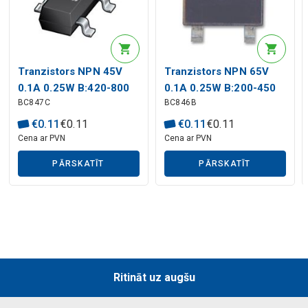
Tranzistors NPN 45V
Tranzistors NPN 65V
Mākslīgā intelekta apraksts
0.1A 0.25W B:420-800
0.1A 0.25W B:200-450
BC847C
BC846B
SOT
SOT
€
0
.
11
€
0
.
11
€
0
.
11
€
0
.
11
Cena ar PVN
Cena ar PVN
PĀRSKATĪT
PĀRSKATĪT
Mākslīgā intelekta apraksts
Ritināt uz augšu