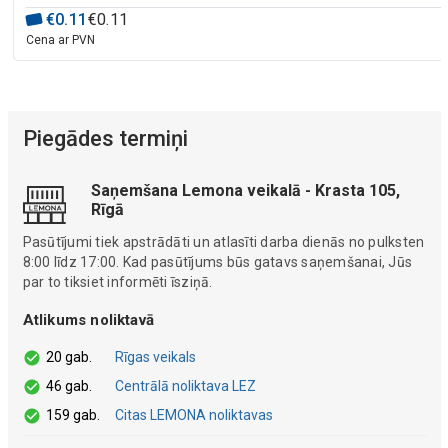
€
0
.
11
€
0
.
11
Cena ar PVN
Piegādes termiņi
Saņemšana Lemona veikalā - Krasta 105,
Rīgā
Pasūtījumi tiek apstrādāti un atlasīti darba dienās no pulksten
8:00 līdz 17:00. Kad pasūtījums būs gatavs saņemšanai, Jūs
par to tiksiet informēti īsziņā.
Atlikums noliktavā
20 gab.
Rīgas veikals
46 gab.
Centrālā noliktava LEZ
159 gab.
Citas LEMONA noliktavas