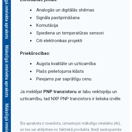
Mākslīgā intelekta apraksts
Analogās un digitālās shēmas
Signāla pastiprināšana
Komutācija
Spiediena un temperatūras sensori
Citi elektronikas projekti
Mākslīgā intelekta apraksts
Priekšrocības:
Augsta kvalitāte un uzticamība
Plašs pielietojuma klāsts
Pieejams par saprātīgu cenu
Ja meklējat
PNP tranzistoru
ar labu veiktspēju un
uzticamību, tad NXP PNP tranzistors ir lieliska izvēle.
Mākslīgā intelekta apraksts
Šis apraksts ir izveidots, izmantojot mākslīgo intelektu (AI),
un tas var atšķirties no faktiskā produkta. Bieži sastopamās