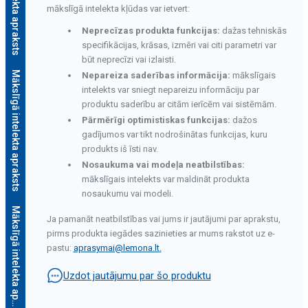
mākslīgā intelekta kļūdas var ietvert:
Neprecīzas produkta funkcijas:
dažas tehniskās
specifikācijas, krāsas, izmēri vai citi parametri var
būt neprecīzi vai izlaisti.
Mākslīgā intelekta apraksts
Nepareiza saderības informācija:
mākslīgais
intelekts var sniegt nepareizu informāciju par
produktu saderību ar citām ierīcēm vai sistēmām.
Pārmērīgi optimistiskas funkcijas:
dažos
gadījumos var tikt nodrošinātas funkcijas, kuru
produkts iš īsti nav.
Nosaukuma vai modeļa neatbilstības:
mākslīgais intelekts var maldināt produkta
nosaukumu vai modeli.
M
ā
k
s
l
ī
g
ā
i
n
t
e
l
e
k
t
a
a
p
r
a
k
s
t
s
Ja pamanāt neatbilstības vai jums ir jautājumi par aprakstu,
pirms produkta iegādes sazinieties ar mums rakstot uz e-
pastu:
aprasymai@lemona.lt
.
Uzdot jautājumu par šo produktu