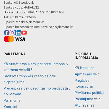
Banka: AS Swedbank
Bankas kods: HABALV22
Norēķinu konts: LV89HABA0551018001906
Tālr. nr.: +371 67605495
E-pasts:
atbalsts@lemona.lv
E-pasts biznesam:
vairumtirdznieciba@lemona.lv
PAR LEMONA
PIRKUMU
INFORMĀCIJA
Kā atstāt atsauksmi par preci lemona.lv
Kā iepirkties
interneta veikalā?
Apmaksas veidi
Sadzīves tehnikas rezerves daļu
Piegādes
pieprasījums
nosacījumi
Preces, kas tiek pasūtītas no piegādātāju
Privātuma politika
noliktavām
Pasūtījuma veidi
Par mums
Atgriešanas
Kontakti