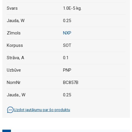
Svars
1.0E-5 kg.
Jauda, W
0.25
Zīmols
NXP
Korpuss
SOT
Strāva, A
0.1
Uzbūve
PNP
NomNr
BC857B
Jauda., W
0.25
Uzdot jautājumu par šo produktu