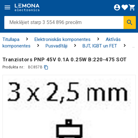
Titullapa
Elektroniskās komponentes
Aktīvās
komponentes
Pusvadītāji
BJT, IGBT un FET
Tranzistori
Tranzistors PNP 45V 0.1A 0.25W B:220-475 SOT
Produkta nr.:
BC857B