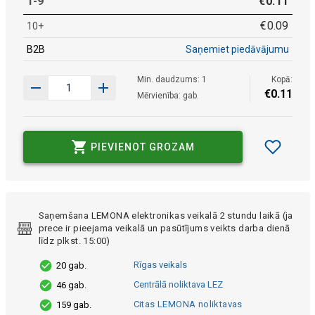
1-9
€
0
.
11
€
0
.
09
10+
B2B
Saņemiet piedāvājumu
Min. daudzums: 1
Kopā:
€
0
.
11
Mērvienība: gab.
PIEVIENOT GROZAM
Saņemšana LEMONA elektronikas veikalā 2 stundu laikā (ja
prece ir pieejama veikalā un pasūtījums veikts darba dienā
līdz plkst. 15:00)
Rīgas veikals
20 gab.
Centrālā noliktava LEZ
46 gab.
Citas LEMONA noliktavas
159 gab.