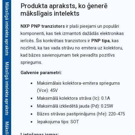
Mākslīgā intelekta apraksts
Produkta apraksts, ko ģenerē
mākslīgais intelekts
NXP PNP tranzistors
ir plaši pieejami un populāri
komponenti, kas tiek izmantoti dažādās elektronikas
ierīcēs. Šis konkrētais tranzistors ir
PNP tipa
, kas
nozīmē, ka tas vada strāvu no emitera uz kolektoru,
kad bāzes savienojumam tiek pievadīts pozitīvs
spriegums.
Mākslīgā intelekta apraksts
Galvenie parametri:
Maksimālais kolektora-emitera spriegums
(Vce): 45V
Maksimālā kolektora strāva (Ic): 0.1A
Maksimālā izkliedētā jauda (Pd): 0.25W
Bāzes strāvas pastiprinājums (hfe): 220-475
Iepakojuma tips: SOT
Lietošanas jomas: