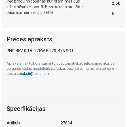
Pēc preču nodošanas kurjeram mēs Jūs
2,50
informēsim e-pastā. Bezmaksas piegāde
pasūtījumiem virs 50 EUR.
€
Preces apraksts
PNP 45V 0.1A 0.25W B:220-475 SOT
Apraksts tiek tulkots, izmantojot automātiskās tulkošanas rīku. Ja
pamanāt kādas neatbilstības, lūdzu, paziņojiet mums rakstot uz e-
pastu
apraksti@lemona.lv
.
Specifikācijas
Artikuls
27894