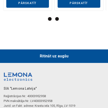
Mākslīgā intelekta apraksts
PĀRSKATĪT
PĀRSKATĪT
Ritināt uz augšu
SIA "Lemona Latvija"
Reģistrācijas Nr.: 40003952958
PVN maksātāja Nr.: LV40003952958
Jurid. un Fakt. adrese: Krasta iela 105, Rīga, LV-1019