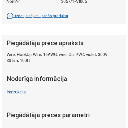
NomNr
3057/1-VI005
Uzdot jautājumu par šo produktu
Piegādātāja prece apraksts
Wire; HookUp Wire; 16AWG; wire; Cu; PVC; violet; 300V;
30.5m; 100ft
Noderīga informācija
Instrukcija
Piegādātāja preces parametri