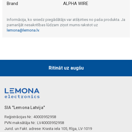
Brand
ALPHA WIRE
Informācija, ko sniedz piegādātājs var atšķirties no paša produkta. Ja
pamanījāt nesakritības lūdzam ziņot mums rakstot uz
lemona@lemona.lv
.
Ritināt uz augšu
SIA "Lemona Latvija"
Reģistrācijas Nr.: 40003952958
PVN maksātāja Nr.: LV40003952958
Jurid. un Fakt. adrese: Krasta iela 105, Rīga, LV-1019