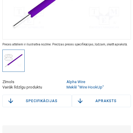
Preces attēliem ir ilustratīva nozīme. Precīzas preces specifikācijas, lūdzam, skatīt aprakstā.
Zīmols
Alpha Wire
Vairāk līdzīgu produktu
Meklē "Wire HookUp"
SPECIFIKĀCIJAS
APRAKSTS