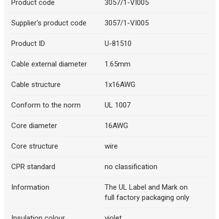
Product code
3057/1-VI005
Supplier's product code
3057/1-VI005
Product ID
U-81510
Cable external diameter
1.65mm
Cable structure
1x16AWG
Conform to the norm
UL 1007
Core diameter
16AWG
Core structure
wire
CPR standard
no classification
Information
The UL Label and Mark on
full factory packaging only
Insulation colour
violet