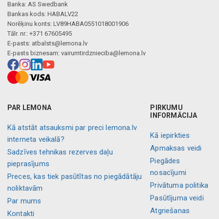
Banka: AS Swedbank
Bankas kods: HABALV22
Norēķinu konts: LV89HABA0551018001906
Tālr. nr.: +371 67605495
E-pasts:
atbalsts@lemona.lv
E-pasts biznesam:
vairumtirdznieciba@lemona.lv
PAR LEMONA
PIRKUMU
INFORMĀCIJA
Kā atstāt atsauksmi par preci lemona.lv
Kā iepirkties
interneta veikalā?
Apmaksas veidi
Sadzīves tehnikas rezerves daļu
Piegādes
pieprasījums
nosacījumi
Preces, kas tiek pasūtītas no piegādātāju
Privātuma politika
noliktavām
Pasūtījuma veidi
Par mums
Atgriešanas
Kontakti