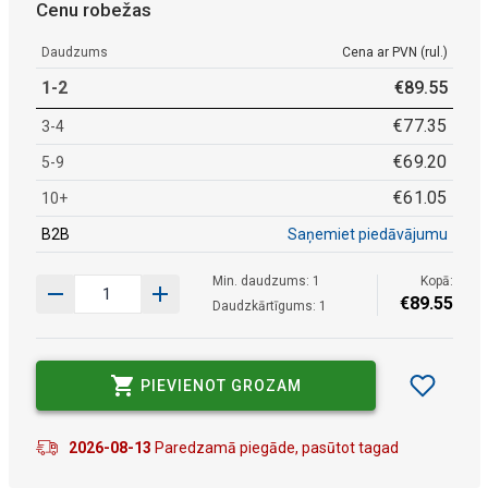
Cenu robežas
Daudzums
Cena ar PVN (rul.)
1-2
€
89
.
55
€
77
.
35
3-4
€
69
.
20
5-9
€
61
.
05
10+
B2B
Saņemiet piedāvājumu
Min. daudzums: 1
Kopā:
€
89
.
55
Daudzkārtīgums: 1
PIEVIENOT GROZAM
2026-08-13
Paredzamā piegāde, pasūtot tagad