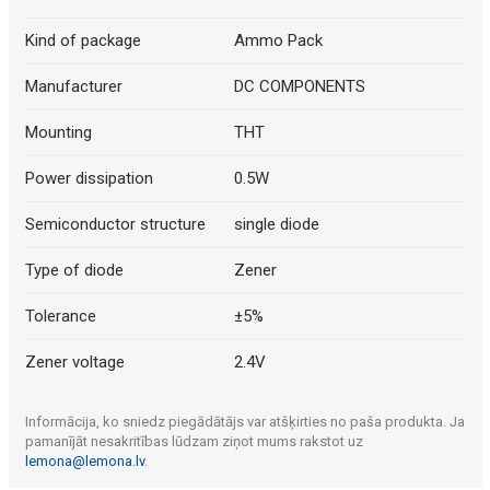
Kind of package
Ammo Pack
Manufacturer
DC COMPONENTS
Mounting
THT
Power dissipation
0.5W
Semiconductor structure
single diode
Type of diode
Zener
Tolerance
±5%
Zener voltage
2.4V
Informācija, ko sniedz piegādātājs var atšķirties no paša produkta. Ja
pamanījāt nesakritības lūdzam ziņot mums rakstot uz
lemona@lemona.lv
.