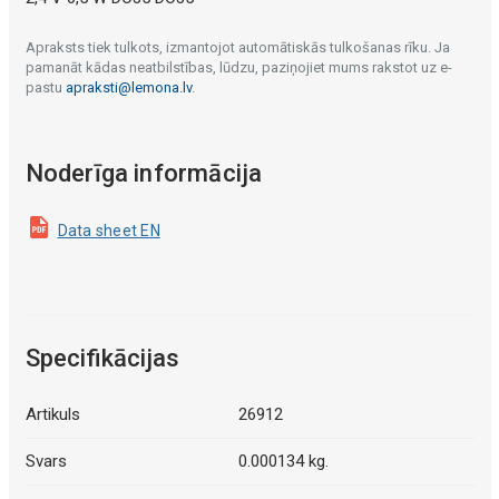
Apraksts tiek tulkots, izmantojot automātiskās tulkošanas rīku. Ja
pamanāt kādas neatbilstības, lūdzu, paziņojiet mums rakstot uz e-
pastu
apraksti@lemona.lv
.
Noderīga informācija
Data sheet EN
Specifikācijas
Artikuls
26912
Svars
0.000134 kg.