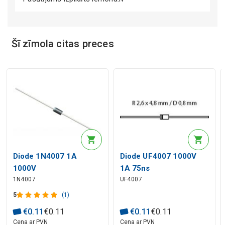
Šī zīmola citas preces
Mākslīgā intelekta apraksts
Mākslīgā intelekta apraksts
Diode 1N4007 1A
Diode UF4007 1000V
1000V
1A 75ns
1N4007
UF4007
5
(1)
€
0
.
11
€
0
.
11
€
0
.
11
€
0
.
11
Cena ar PVN
Cena ar PVN