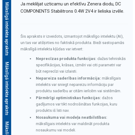
Ja meklējat uzticamu un efektīvu Zenera diodu, DC
Mākslīgā intelekta apraksts
COMPONENTS Stabilitrons 0.4W 2V4 ir lieliska izvēle.
Šis apraksts ir izveidots, izmantojot mākslīgo intelektu (AI),
un tas var atšķirties no faktiskā produkta. Bieži sastopamās
mākslīgā intelekta kļūdas var ietvert:
Neprecīzas produkta funkcijas:
dažas tehniskās
Mākslīgā intelekta apraksts
specifikācijas, krāsas, izmēri vai citi parametri var
būt neprecīzi vai izlaisti.
Nepareiza saderības informācija:
mākslīgais
intelekts var sniegt nepareizu informāciju par
produktu saderību ar citām ierīcēm vai sistēmām.
Pārmērīgi optimistiskas funkcijas:
dažos
gadījumos var tikt nodrošinātas funkcijas, kuru
produkts iš īsti nav.
Nosaukuma vai modeļa neatbilstības:
mākslīgais intelekts var maldināt produkta
nosaukumu vai modeli.