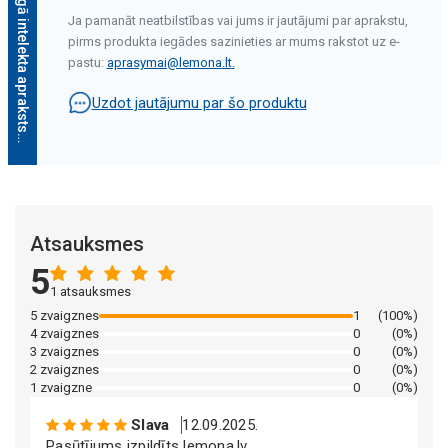
Mākslīgā intelekta apraksts
Ja pamanāt neatbilstības vai jums ir jautājumi par aprakstu,
pirms produkta iegādes sazinieties ar mums rakstot uz e-
pastu:
aprasymai@lemona.lt
.
Uzdot jautājumu par šo produktu
Mākslīgā intelekta apraksts
Atsauksmes
5
1 atsauksmes
5 zvaigznes
1
(100%)
4 zvaigznes
0
(0%)
3 zvaigznes
0
(0%)
Mākslīgā intelekta apraksts
2 zvaigznes
0
(0%)
1 zvaigzne
0
(0%)
Slava
12.09.2025.
Pasūtījums izpildīts lemona.lv