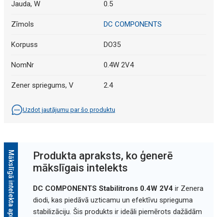
Jauda, W
0.5
Zīmols
DC COMPONENTS
Korpuss
DO35
NomNr
0.4W 2V4
Zener spriegums, V
2.4
Uzdot jautājumu par šo produktu
Mākslīgā intelekta apraksts
Produkta apraksts, ko ģenerē
mākslīgais intelekts
DC COMPONENTS Stabilitrons 0.4W 2V4
ir Zenera
diodi, kas piedāvā uzticamu un efektīvu sprieguma
stabilizāciju. Šis produkts ir ideāli piemērots dažādām