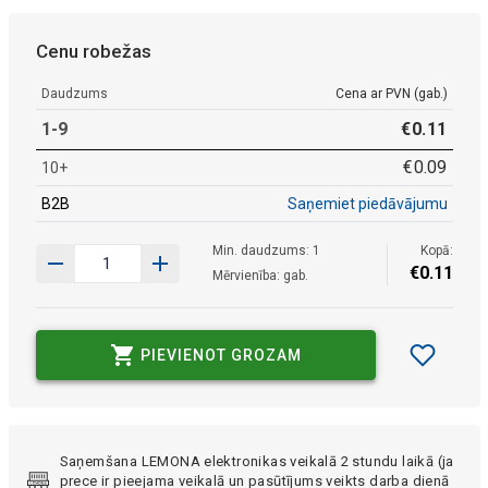
Cenu robežas
Daudzums
Cena ar PVN (gab.)
1-9
€
0
.
11
€
0
.
09
10+
B2B
Saņemiet piedāvājumu
Min. daudzums: 1
Kopā:
€
0
.
11
Mērvienība: gab.
PIEVIENOT GROZAM
Saņemšana LEMONA elektronikas veikalā 2 stundu laikā (ja
prece ir pieejama veikalā un pasūtījums veikts darba dienā