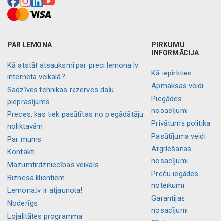
PAR LEMONA
PIRKUMU
INFORMĀCIJA
Kā atstāt atsauksmi par preci lemona.lv
Kā iepirkties
interneta veikalā?
Apmaksas veidi
Sadzīves tehnikas rezerves daļu
Piegādes
pieprasījums
nosacījumi
Preces, kas tiek pasūtītas no piegādātāju
Privātuma politika
noliktavām
Pasūtījuma veidi
Par mums
Atgriešanas
Kontakti
nosacījumi
Mazumtirdzniecības veikals
Preču iegādes
Biznesa klientiem
noteikumi
Lemona.lv ir atjaunota!
Garantijas
Noderīgs
nosacījumi
Lojalitātes programma