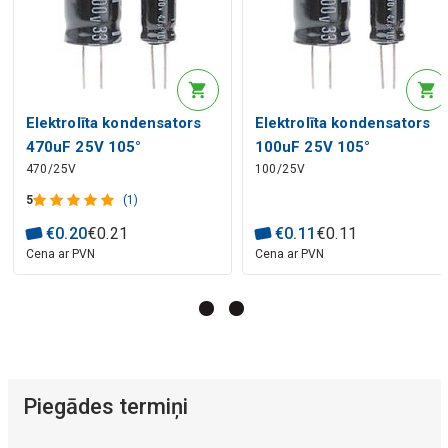
Elektrolīta kondensators
Elektrolīta kondensators
470uF 25V 105°
100uF 25V 105°
470/25V
100/25V
10X16mm RoHS
6.3x11mm RoHS
5
(1)
€
0
.
20
€
0
.
21
€
0
.
11
€
0
.
11
Cena ar PVN
Cena ar PVN
Piegādes termiņi