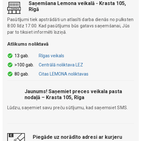
Saņemšana Lemona veikalā - Krasta 105,
Rīgā
Pasūtījumi tiek apstrādāti un atlasīti darba dienās no pulksten
8:00 līdz 17:00. Kad pasūtījums būs gatavs saņemšanai, Jūs
par to tiksiet informēti īsziņā.
Atlikums noliktavā
13 gab.
Rīgas veikals
>100 gab.
Centrālā noliktava LEZ
80 gab.
Citas LEMONA noliktavas
Jaunums! Saņemiet preces veikala pasta
nodaļā – Krasta 105, Rīga
Lūdzu, saņemiet savu preču sūtījumu, kad saņemsiet SMS.
Piegāde uz norādīto adresi ar kurjeru