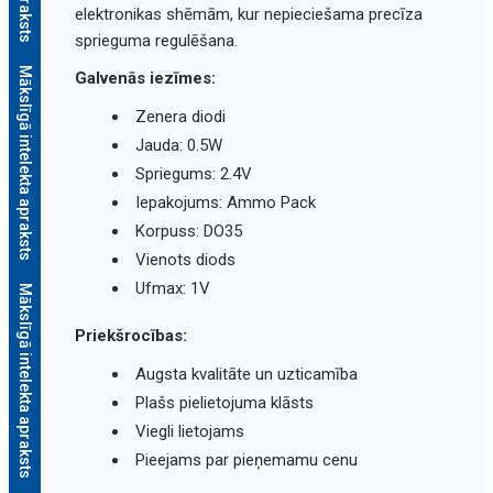
elektronikas shēmām, kur nepieciešama precīza
sprieguma regulēšana.
Mākslīgā intelekta apraksts
Galvenās iezīmes:
Zenera diodi
Jauda: 0.5W
Spriegums: 2.4V
Iepakojums: Ammo Pack
Korpuss: DO35
Vienots diods
Ufmax: 1V
Mākslīgā intelekta apraksts
Priekšrocības:
Augsta kvalitāte un uzticamība
Plašs pielietojuma klāsts
Viegli lietojams
Pieejams par pieņemamu cenu