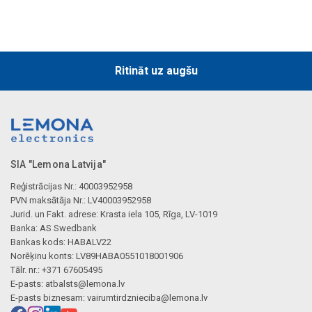
Ritināt uz augšu
SIA "Lemona Latvija"
Reģistrācijas Nr.: 40003952958
PVN maksātāja Nr.: LV40003952958
Jurid. un Fakt. adrese: Krasta iela 105, Rīga, LV-1019
Banka: AS Swedbank
Bankas kods: HABALV22
Norēķinu konts: LV89HABA0551018001906
Tālr. nr.: +371 67605495
E-pasts:
atbalsts@lemona.lv
E-pasts biznesam:
vairumtirdznieciba@lemona.lv