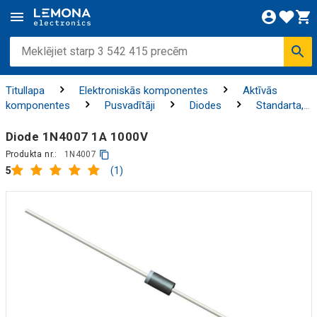
Titullapa
Elektroniskās komponentes
Aktīvās
komponentes
Pusvadītāji
Diodes
Standarta,
HF un strāvas diodes
Diode 1N4007 1A 1000V
Produkta nr.:
1N4007
(1)
5