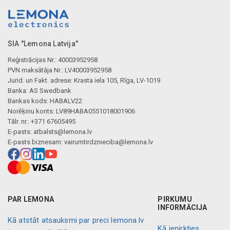
SIA "Lemona Latvija"
Reģistrācijas Nr.: 40003952958
PVN maksātāja Nr.: LV40003952958
Jurid. un Fakt. adrese: Krasta iela 105, Rīga, LV-1019
Banka: AS Swedbank
Bankas kods: HABALV22
Norēķinu konts: LV89HABA0551018001906
Tālr. nr.: +371 67605495
E-pasts:
atbalsts@lemona.lv
E-pasts biznesam:
vairumtirdznieciba@lemona.lv
PAR LEMONA
PIRKUMU
INFORMĀCIJA
Kā atstāt atsauksmi par preci lemona.lv
Kā iepirkties