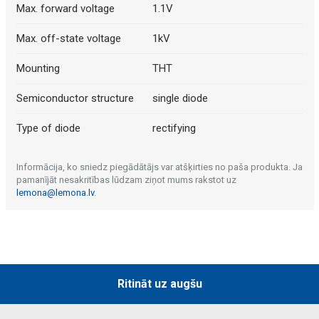
Max. forward voltage
1.1V
Max. off-state voltage
1kV
Mounting
THT
Semiconductor structure
single diode
Type of diode
rectifying
Informācija, ko sniedz piegādātājs var atšķirties no paša produkta. Ja
pamanījāt nesakritības lūdzam ziņot mums rakstot uz
lemona@lemona.lv
.
Ritināt uz augšu