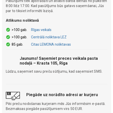
Pasūtījumi tiek apstrādāti un atlasīti darba dienās no pulksten
8:00 līdz 17:00. Kad pasūtījums būs gatavs saņemšanai, Jūs
par to tiksiet informēti īsziņā.
Atlikums noliktavā
>100 gab.
Rīgas veikals
>100 gab.
Centrālā noliktava LEZ
85 gab.
Citas LEMONA noliktavas
Jaunums! Saņemiet preces veikala pasta
nodaļā – Krasta 105, Rīga
Lūdzu, saņemiet savu preču sūtījumu, kad saņemsiet SMS.
Piegāde uz norādīto adresi ar kurjeru
Pēc preču nodošanas kurjeram mēs Jūs informēsim e-pastā.
Bezmaksas piegāde pasūtījumiem virs 50 EUR.