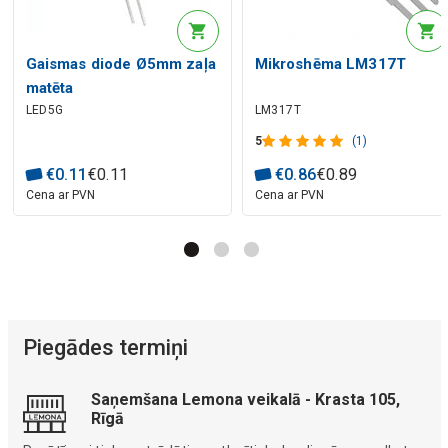
Gaismas diode Ø5mm zaļa
Mikroshēma LM317T
matēta
LED5G
LM317T
5
(1)
€
0
.
11
€
0
.
11
€
0
.
86
€
0
.
89
Cena ar PVN
Cena ar PVN
Piegādes termiņi
Saņemšana Lemona veikalā - Krasta 105,
Rīgā