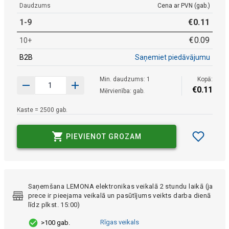
Daudzums
Cena ar PVN (gab.)
1-9
€
0
.
11
€
0
.
09
10+
B2B
Saņemiet piedāvājumu
Min. daudzums: 1
Kopā:
€
0
.
11
Mērvienība: gab.
Kaste = 2500 gab.
PIEVIENOT GROZAM
Saņemšana LEMONA elektronikas veikalā 2 stundu laikā (ja
prece ir pieejama veikalā un pasūtījums veikts darba dienā
līdz plkst. 15:00)
Rīgas veikals
>100 gab.