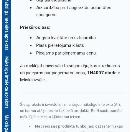
Mākslīgā intelekta apraksts
Aizsardzība pret apgrieztās polaritātes
spriegumu
Priekšrocības:
Augsta kvalitāte un uzticamība
Plašs pielietojuma klāsts
Pieejams par pieņemamu cenu
Mākslīgā intelekta apraksts
Ja meklējat universālu taisngriezēju, kas ir uzticams
un pieejams par pieņemamu cenu,
1N4007 diode
ir
lieliska izvēle.
Šis apraksts ir izveidots, izmantojot mākslīgo intelektu (AI),
un tas var atšķirties no faktiskā produkta. Bieži sastopamās
mākslīgā intelekta kļūdas var ietvert:
Neprecīzas produkta funkcijas:
dažas tehniskās