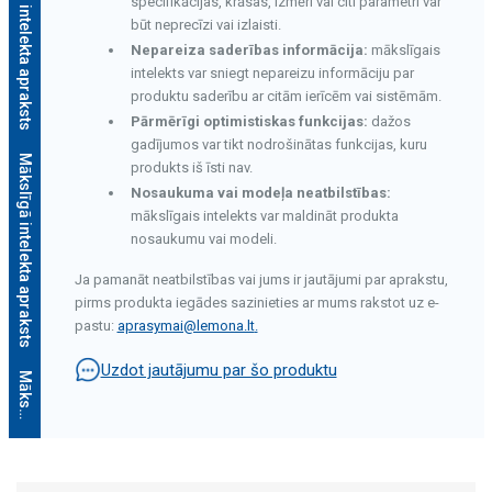
Mākslīgā intelekta apraksts
specifikācijas, krāsas, izmēri vai citi parametri var
būt neprecīzi vai izlaisti.
Nepareiza saderības informācija:
mākslīgais
intelekts var sniegt nepareizu informāciju par
produktu saderību ar citām ierīcēm vai sistēmām.
Pārmērīgi optimistiskas funkcijas:
dažos
gadījumos var tikt nodrošinātas funkcijas, kuru
Mākslīgā intelekta apraksts
produkts iš īsti nav.
Nosaukuma vai modeļa neatbilstības:
mākslīgais intelekts var maldināt produkta
nosaukumu vai modeli.
Ja pamanāt neatbilstības vai jums ir jautājumi par aprakstu,
pirms produkta iegādes sazinieties ar mums rakstot uz e-
pastu:
aprasymai@lemona.lt
.
Uzdot jautājumu par šo produktu
M
ā
k
s
l
ī
g
ā
i
n
t
e
l
e
k
t
a
a
p
r
a
k
s
t
s