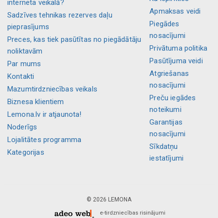
interneta veikalā?
Apmaksas veidi
Sadzīves tehnikas rezerves daļu
Piegādes
pieprasījums
nosacījumi
Preces, kas tiek pasūtītas no piegādātāju
Privātuma politika
noliktavām
Pasūtījuma veidi
Par mums
Atgriešanas
Kontakti
nosacījumi
Mazumtirdzniecības veikals
Preču iegādes
Biznesa klientiem
noteikumi
Lemona.lv ir atjaunota!
Garantijas
Noderīgs
nosacījumi
Lojalitātes programma
Sīkdatņu
Kategorijas
iestatījumi
© 2026 LEMONA
e-tirdzniecības risinājumi