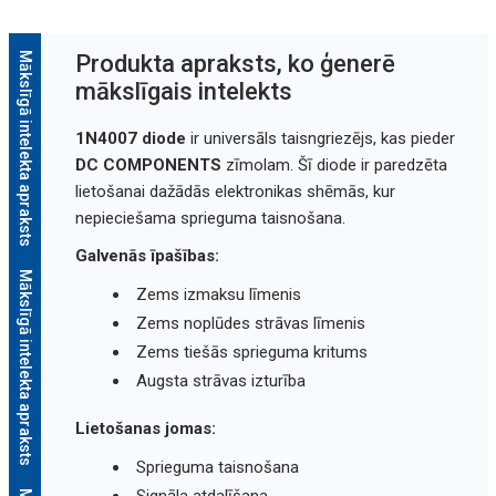
Mākslīgā intelekta apraksts
Produkta apraksts, ko ģenerē
mākslīgais intelekts
1N4007 diode
ir universāls taisngriezējs, kas pieder
DC COMPONENTS
zīmolam. Šī diode ir paredzēta
lietošanai dažādās elektronikas shēmās, kur
nepieciešama sprieguma taisnošana.
Galvenās īpašības:
Mākslīgā intelekta apraksts
Zems izmaksu līmenis
Zems noplūdes strāvas līmenis
Zems tiešās sprieguma kritums
Augsta strāvas izturība
Lietošanas jomas:
Sprieguma taisnošana
Signāla atdalīšana