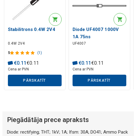
Mākslīgā intelekta apraksts
Stabilitrons 0.4W 2V4
Diode UF4007 1000V
1A 75ns
0.4W 2V4
UF4007
5
(1)
€
0
.
11
€
0
.
11
€
0
.
11
€
0
.
11
Cena ar PVN
Cena ar PVN
PĀRSKATĪT
PĀRSKATĪT
Piegādātāja prece apraksts
Diode: rectifying; THT; 1kV; 1A; Ifsm: 30A; DO41; Ammo Pack