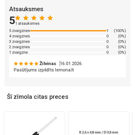
Atsauksmes
5
1 atsauksmes
Mākslīgā intelekta apraksts
5 zvaigznes
1
(100%)
4 zvaigznes
0
(0%)
3 zvaigznes
0
(0%)
2 zvaigznes
0
(0%)
1 zvaigzne
0
(0%)
Žilvinas
16.01.2026.
Pasūtījums izpildīts lemona.lt
Mākslīgā intelekta apraksts
Šī zīmola citas preces