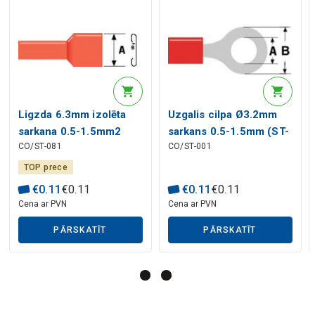
Mākslīgā intelekta apraksts
Ligzda 6.3mm izolēta
Uzgalis cilpa Ø3.2mm
Mākslīgā intelekta apraksts
sarkana 0.5-1.5mm2
sarkans 0.5-1.5mm (ST-
CO/ST-081
CO/ST-001
vadam
001) RoHS
TOP prece
€
0
.
11
€
0
.
11
€
0
.
11
€
0
.
11
Cena ar PVN
Cena ar PVN
PĀRSKATĪT
PĀRSKATĪT