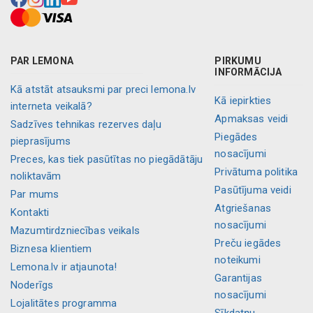
PAR LEMONA
PIRKUMU
INFORMĀCIJA
Kā atstāt atsauksmi par preci lemona.lv
Kā iepirkties
interneta veikalā?
Apmaksas veidi
Sadzīves tehnikas rezerves daļu
Piegādes
pieprasījums
nosacījumi
Preces, kas tiek pasūtītas no piegādātāju
Privātuma politika
noliktavām
Pasūtījuma veidi
Par mums
Atgriešanas
Kontakti
nosacījumi
Mazumtirdzniecības veikals
Preču iegādes
Biznesa klientiem
noteikumi
Lemona.lv ir atjaunota!
Garantijas
Noderīgs
nosacījumi
Lojalitātes programma