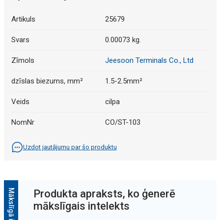
Artikuls
25679
Svars
0.00073 kg.
Zīmols
Jeesoon Terminals Co., Ltd
dzīslas biezums, mm²
1.5-2.5mm²
Veids
cilpa
NomNr
CO/ST-103
Uzdot jautājumu par šo produktu
Produkta apraksts, ko ģenerē
mākslīgais intelekts