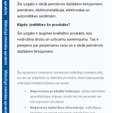
Šis uzgalis ir ideāli piemērots dažādiem lietojumiem,
piemēram, elektroinstalācijai, elektronikai un
automātikas sistēmām.
Mākslīgā intelekta apraksts
Kāpēc izvēlēties šo produktu?
Šis uzgalis ir augstas kvalitātes produkts, kas
nodrošina drošu un uzticamu savienojumu. Tas ir
pieejams par pieņemamu cenu un ir ideāli piemērots
dažādiem lietojumiem.
Mākslīgā intelekta apraksts
Šis apraksts ir izveidots, izmantojot mākslīgo intelektu (AI),
un tas var atšķirties no faktiskā produkta. Bieži sastopamās
mākslīgā intelekta kļūdas var ietvert:
Neprecīzas produkta funkcijas:
dažas tehniskās
specifikācijas, krāsas, izmēri vai citi parametri var
būt neprecīzi vai izlaisti.
Nepareiza saderības informācija:
mākslīgais
intelekts var sniegt nepareizu informāciju par