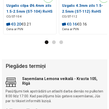
Uzgalis cilpa Ø6.4mm zils
Uzgalis 4.3mm zils 1.5-
1.5-2.5mm (ST-104) RoHS
2.5mm (ST-112) RoHS
CO/ST-104
CO/ST-112
€
0
.
20
€
0
.
21
€
0
.
16
€
0
.
16
Cena ar PVN
Cena ar PVN
Piegādes termiņi
Saņemšana Lemona veikalā - Krasta 105,
Rīgā
Pasūtījumi tiek apstrādāti un atlasīti darba dienās no pulksten
8:00 līdz 17:00. Kad pasūtījums būs gatavs saņemšanai, Jūs
par to tiksiet informēti īsziņā.