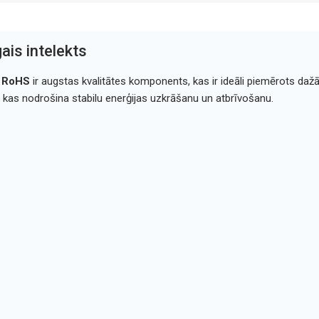
ais intelekts
m RoHS
ir augstas kvalitātes komponents, kas ir ideāli piemērots da
ti, kas nodrošina stabilu enerģijas uzkrāšanu un atbrīvošanu.