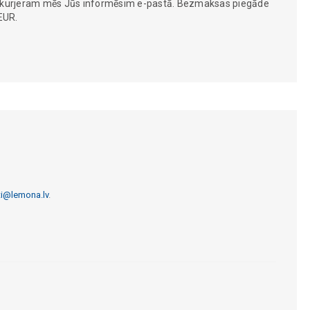
 kurjeram mēs Jūs informēsim e-pastā. Bezmaksas piegāde
EUR.
ti@lemona.lv
.