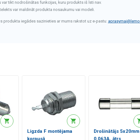
ar tikt nodrošinātas funkcijas, kuru produkts iš īsti nav.
telekts var maldināt produkta nosaukumu vai modeli.
rms produkta iegādes sazinieties ar mums rakstot uz e-pastu:
aprasymai@lemon
Ligzda F montējama
Drošinātājs 5x20mm
korpusā
0.063A, ātrs