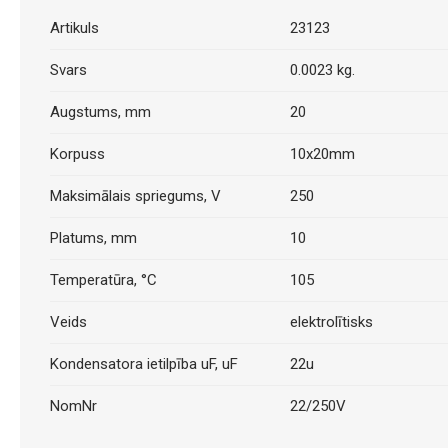
Artikuls
23123
Svars
0.0023 kg.
Augstums, mm
20
Korpuss
10x20mm
Maksimālais spriegums, V
250
Platums, mm
10
Temperatūra, °C
105
Veids
elektrolītisks
Kondensatora ietilpība uF, uF
22u
NomNr
22/250V