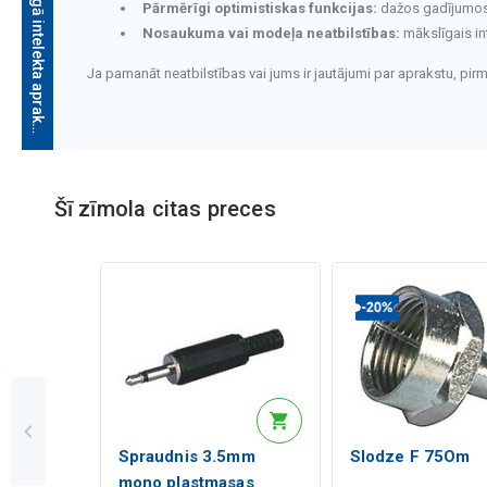
M
ā
k
s
l
ī
g
ā
i
n
t
e
l
e
k
t
a
a
p
r
a
k
s
t
s
Pārmērīgi optimistiskas funkcijas:
dažos gadījumos v
Nosaukuma vai modeļa neatbilstības:
mākslīgais in
Ja pamanāt neatbilstības vai jums ir jautājumi par aprakstu, pi
Mākslīgā intelekta apraksts
Šī zīmola citas preces
Mākslīgā intelekta apraksts
Spraudnis 3.5mm
Slodze F 75Om
mono plastmasas