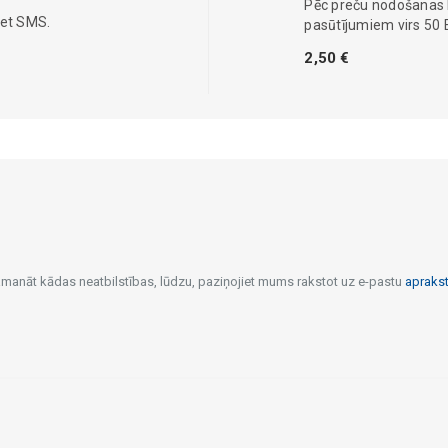
Pēc preču nodošanas
iet SMS.
pasūtījumiem virs 50 
2,50 €
pamanāt kādas neatbilstības, lūdzu, paziņojiet mums rakstot uz e-pastu
apraks