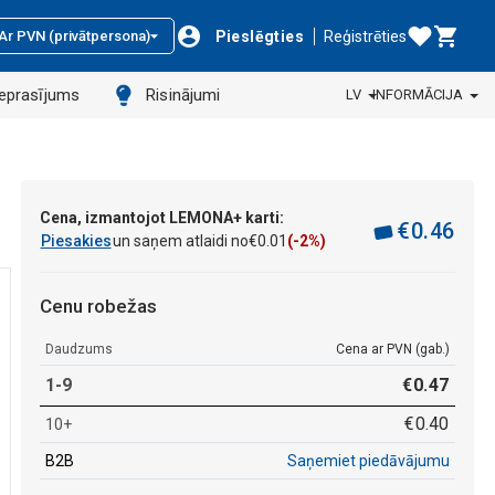
Pieslēgties
Reģistrēties
Ar PVN (privātpersona)
ieprasījums
Risinājumi
LV
INFORMĀCIJA
Cena, izmantojot LEMONA+ karti:
€
0
.
46
Piesakies
un saņem atlaidi no
€
0
.
01
(-2%)
Cenu robežas
Daudzums
Cena ar PVN (gab.)
1-9
€
0
.
47
€
0
.
40
10+
B2B
Saņemiet piedāvājumu