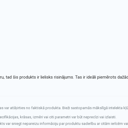
u, tad šis produkts ir lielisks risinājums. Tas ir ideāli piemērots d
tas var atšķirties no faktiskā produkta. Bieži sastopamās mākslīgā intelekta kļū
fikācijas, krāsas, izmēri vai citi parametri var būt neprecīzi vai izlaisti.
kts var sniegt nepareizu informāciju par produktu saderību ar citām ierīcēm va