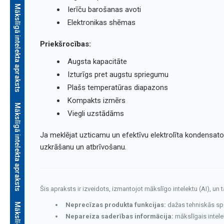
Mākslīgā intelekta apraksts
Ierīču barošanas avoti
Elektronikas shēmas
Priekšrocības:
Augsta kapacitāte
Izturīgs pret augstu spriegumu
Plašs temperatūras diapazons
Kompakts izmērs
Mākslīgā intelekta apraksts
Viegli uzstādāms
Ja meklējat uzticamu un efektīvu elektrolīta kondensator
uzkrāšanu un atbrīvošanu.
Šis apraksts ir izveidots, izmantojot mākslīgo intelektu (AI), un 
Neprecīzas produkta funkcijas:
dažas tehniskās speci
Nepareiza saderības informācija:
mākslīgais intele