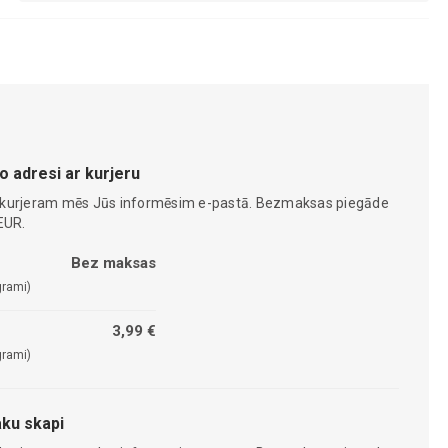
o adresi ar kurjeru
 kurjeram mēs Jūs informēsim e-pastā. Bezmaksas piegāde
EUR.
Bez maksas
grami)
3,99 €
grami)
ku skapi