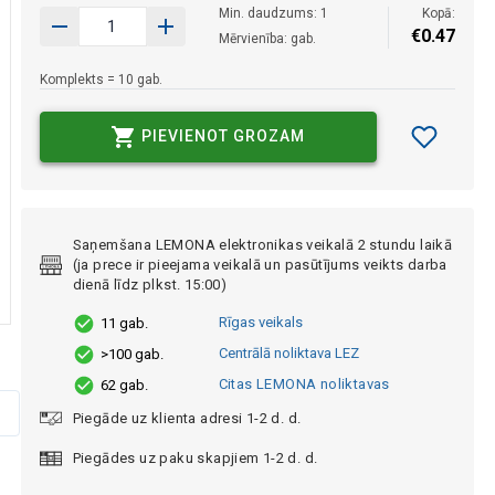
Min. daudzums: 1
Kopā:
€
0
.
47
Mērvienība: gab.
Komplekts = 10 gab.
PIEVIENOT GROZAM
Saņemšana LEMONA elektronikas veikalā 2 stundu laikā
(ja prece ir pieejama veikalā un pasūtījums veikts darba
dienā līdz plkst. 15:00)
Rīgas veikals
11 gab.
Centrālā noliktava LEZ
>100 gab.
Citas LEMONA noliktavas
62 gab.
Piegāde uz klienta adresi 1-2 d. d.
Piegādes uz paku skapjiem 1-2 d. d.