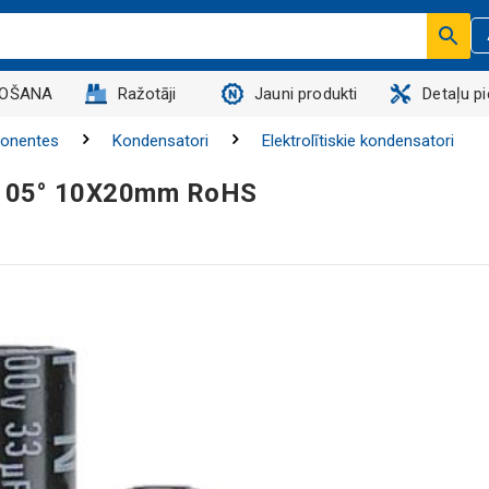
DOŠANA
Ražotāji
Jauni produkti
Detaļu p
onentes
Kondensatori
Elektrolītiskie kondensatori
V 105° 10X20mm RoHS