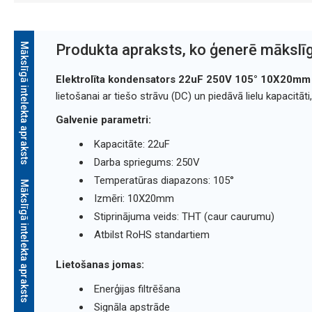
Mākslīgā intelekta apraksts
Produkta apraksts, ko ģenerē mākslīg
Elektrolīta kondensators 22uF 250V 105° 10X20m
lietošanai ar tiešo strāvu (DC) un piedāvā lielu kapacitā
Galvenie parametri:
Kapacitāte: 22uF
Darba spriegums: 250V
Temperatūras diapazons: 105°
Mākslīgā intelekta apraksts
Izmēri: 10X20mm
Stiprinājuma veids: THT (caur caurumu)
Atbilst RoHS standartiem
Lietošanas jomas:
Enerģijas filtrēšana
Signāla apstrāde