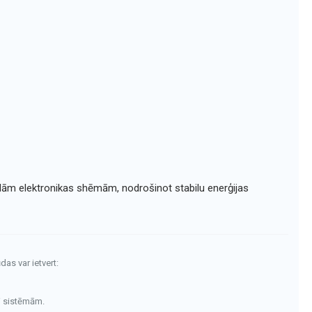
ažādām elektronikas shēmām, nodrošinot stabilu enerģijas
das var ietvert:
i sistēmām.