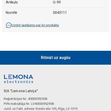
Artikuls
U-99
NomNr
0043111
Uzdot jautājumu par šo produktu
Ritināt uz augšu
SIA "Lemona Latvija"
Reģistrācijas Nr.: 40003952958
PVN maksātāja Nr.: LV40003952958
Jurid. un Fakt. adrese: Krasta iela 105, Rīga, LV-1019