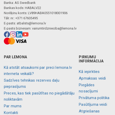
Banka: AS Swedbank
Bankas kods: HABALV22
Norēķinu konts: LV89HABA0551018001906
Tālr. nr.: +371 67605495
E-pasts:
atbalsts@lemona.lv
E-pasts biznesam:
vairumtirdznieciba@lemona.lv
PAR LEMONA
PIRKUMU
INFORMĀCIJA
Kā atstāt atsauksmi par preci lemona.lv
Kā iepirkties
interneta veikalā?
Apmaksas veidi
Sadzīves tehnikas rezerves daļu
Piegādes
pieprasījums
nosacījumi
Preces, kas tiek pasūtītas no piegādātāju
Privātuma politika
noliktavām
Pasūtījuma veidi
Par mums
Atgriešanas
Kontakti