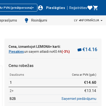
Pieslēgties
Reģistrēties
Ar PVN (privātpersona)
ieprasījums
Risinājumi
LV
INFORMĀCIJA
Cena, izmantojot LEMONA+ karti:
€
14
.
16
Piesakies
un saņem atlaidi no
€
0
.
44
(-3%)
Cenu robežas
Daudzums
Cena ar PVN (gab.)
1
€
14
.
60
€
13
.
14
2+
B2B
Saņemiet piedāvājumu