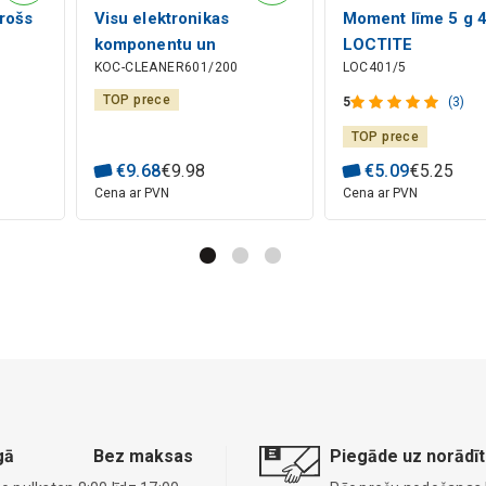
drošs
Visu elektronikas
Moment līme 5 g 
komponentu un
LOCTITE
KOC-CLEANER601/200
LOC401/5
precizitātes mehānikas
tīrīšanas līdzeklis 200ml
TOP prece
5
(3)
Kontakti Chemie
TOP prece
€
9
.
68
€
9
.
98
€
5
.
09
€
5
.
25
Cena ar PVN
Cena ar PVN
gā
Bez maksas
Piegāde uz norādīt