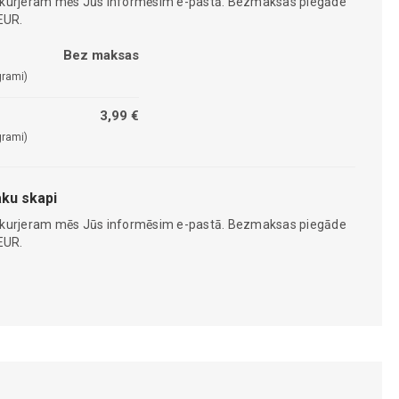
 kurjeram mēs Jūs informēsim e-pastā. Bezmaksas piegāde
EUR.
Bez maksas
grami)
3,99 €
grami)
ku skapi
 kurjeram mēs Jūs informēsim e-pastā. Bezmaksas piegāde
EUR.