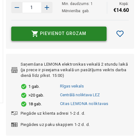
Min. daudzums: 1
Kopā:
€
14
.
60
Mērvienība: gab.
PIEVIENOT GROZAM
Saņemšana LEMONA elektronikas veikalā 2 stundu laikā
(ja prece ir pieejama veikalā un pasūtījums veikts darba
dienā līdz plkst. 15:00)
Rīgas veikals
1 gab.
Centrālā noliktava LEZ
>20 gab.
Citas LEMONA noliktavas
18 gab.
Piegāde uz klienta adresi 1-2 d. d.
Piegādes uz paku skapjiem 1-2 d. d.