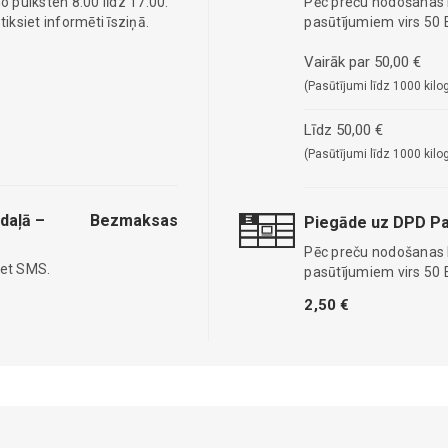
o pulksten 8:00 līdz 17:00.
Pēc preču nodošanas
ksiet informēti īsziņā.
pasūtījumiem virs 50 
Vairāk par 50,00 €
(Pasūtījumi līdz 1000 kilo
Līdz 50,00 €
(Pasūtījumi līdz 1000 kilo
daļā –
Bezmaksas
Piegāde uz DPD Pa
Pēc preču nodošanas
iet SMS.
pasūtījumiem virs 50 
2,50 €