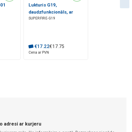
401
Lukturis G19,
daudzfunkcionāls, ar
SUPERFIRE-G19
magnētu, SMD + COB +
RED, 200lm, 5+2W,
uzlādējams
€
17
.
22
€
17
.
75
Cena ar PVN
o adresi ar kurjeru