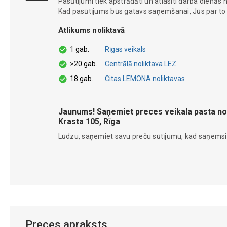
Pasūtījumi tiek apstrādāti un atlasīti darba dienās n
Kad pasūtījums būs gatavs saņemšanai, Jūs par to ti
Atlikums noliktavā
1 gab.
Rīgas veikals
>20 gab.
Centrālā noliktava LEZ
18 gab.
Citas LEMONA noliktavas
Jaunums! Saņemiet preces veikala pasta no
Krasta 105, Rīga
Lūdzu, saņemiet savu preču sūtījumu, kad saņems
Preces apraksts