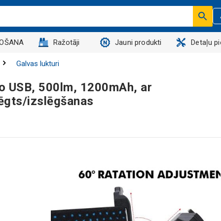
DOŠANA
Ražotāji
Jauni produkti
Detaļu p
Galvas lukturi
cro USB, 500lm, 1200mAh, ar
ēgts/izslēgšanas