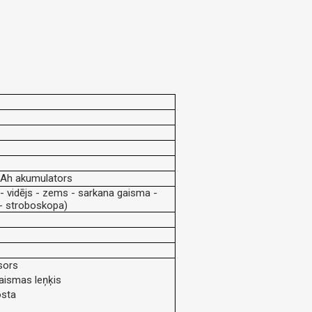
mAh akumulators
 - vidējs - zems - sarkana gaisma -
- stroboskopa)
sors
aismas leņķis
osta