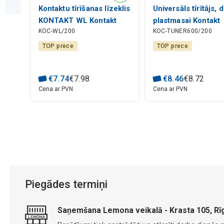
Kontaktu tīrīšanas līzeklis
Universāls tīrītājs, 
KONTAKT WL Kontakt
plastmasai Kontakt
KOC-WL/200
KOC-TUNER600/200
Chemie 200ml
Chemie
TOP prece
TOP prece
€
7
.
74
€
7
.
98
€
8
.
46
€
8
.
72
Cena ar PVN
Cena ar PVN
Piegādes termiņi
Saņemšana Lemona veikalā - Krasta 105, Rī