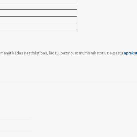
pamanāt kādas neatbilstības, lūdzu, paziņojiet mums rakstot uz e-pastu
apraks