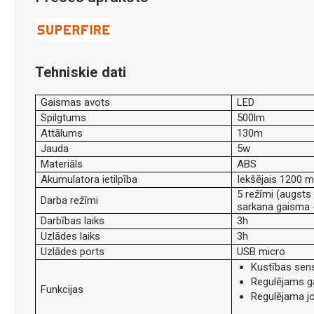
Tehniskie dati
Gaismas avots
LED
Spilgtums
500lm
Attālums
130m
Jauda
5w
Materiāls
ABS
Akumulatora ietilpība
Iekšējais 1200 
5 režīmi (augsts
Darba režīmi
sarkana gaisma 
Darbības laiks
3h
Uzlādes laiks
3h
Uzlādes ports
USB micro
Kustības sen
Regulējams g
Funkcijas
Regulējama j