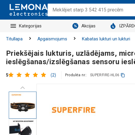
Kategorijas
Akcijas
IZPĀR
Titullapa
Apgaismojums
Kabatas lukturi un lukturi
Priekšējais lukturis, uzlādējams, mi
ieslēgšanas/izslēgšanas sensoru iesl
(2)
5
Produkta nr.:
SUPERFIRE-HL06