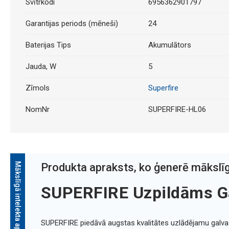
Svītrkodi
6956362901797
Garantijas periods (mēneši)
24
Baterijas Tips
Akumulātors
Jauda, W
5
Zīmols
Superfire
NomNr
SUPERFIRE-HL06
Mākslīgā intelekta apraksts
Produkta apraksts, ko ģenerē mākslīg
SUPERFIRE Uzpildāms Ga
SUPERFIRE piedāvā augstas kvalitātes uzlādējamu galvas l