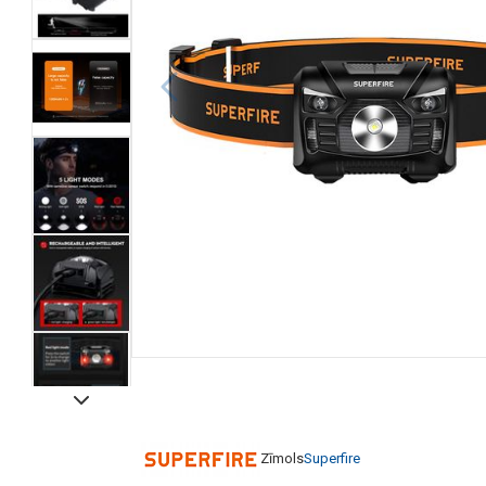
Zīmols
Superfire