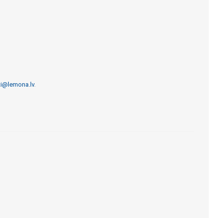
ti@lemona.lv
.