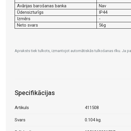
Avārijas barošanas banka
Nav
Ūdensizturīgs
IP44
Izmērs
-
Neto svars
56g
Apraksts tiek tulkots, izmantojot automātiskās tulkošanas rīku. Ja 
Specifikācijas
Artikuls
411508
Svars
0.104 kg.