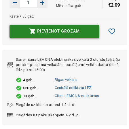
€
2
.
09
Mērvienība: gab.
Kaste = 50 gab.
PIEVIENOT GROZAM
Saņemšana LEMONA elektronikas veikalā 2 stundu laikā (ja
prece ir pieejama veikalā un pasūtījums veikts darba dienā
līdz plkst. 15:00)
Rīgas veikals
4 gab.
Centrālā noliktava LEZ
>50 gab.
Citas LEMONA noliktavas
13 gab.
Piegāde uz klienta adresi 1-2 d. d.
Piegādes uz paku skapjiem 1-2 d. d.