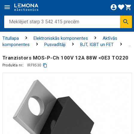
Titullapa
Elektroniskās komponentes
Aktīvās
komponentes
Pusvadītāji
BJT, IGBT un FET
MOSFETS
Tranzistors MOS-P-Ch 100V 12A 88W <0E3 TO220
Produkta nr.:
IRF9530