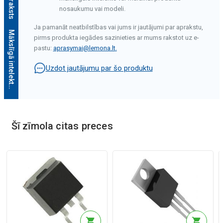
nosaukumu vai modeli.
Ja pamanāt neatbilstības vai jums ir jautājumi par aprakstu,
M
ā
k
s
l
ī
g
ā
i
n
t
e
l
e
k
t
a
a
p
r
a
k
s
t
s
pirms produkta iegādes sazinieties ar mums rakstot uz e-
pastu:
aprasymai@lemona.lt
.
Uzdot jautājumu par šo produktu
Šī zīmola citas preces
Mākslīgā intelekta apraksts