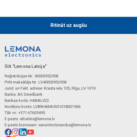
Ritināt uz augšu
SIA "Lemona Latvija"
Reģistrācijas Nr.: 40003952958
PVN maksātāja Nr.: LV40003952958
Jurid. un Fakt. adrese: Krasta iela 105, Rīga, LV-1019
Banka: AS Swedbank
Bankas kods: HABALV22
Norēķinu konts: LV89HABA0551018001906
Tālr. nr.: +371 67605495
E-pasts:
atbalsts@lemona.lv
E-pasts biznesam:
vairumtirdznieciba@lemona.lv