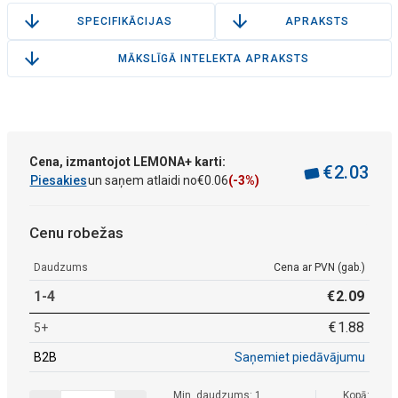
SPECIFIKĀCIJAS
APRAKSTS
MĀKSLĪGĀ INTELEKTA APRAKSTS
Cena, izmantojot LEMONA+ karti:
€
2
.
03
Piesakies
un saņem atlaidi no
€
0
.
06
(-3%)
Cenu robežas
Daudzums
Cena ar PVN (gab.)
1-4
€
2
.
09
€
1
.
88
5+
B2B
Saņemiet piedāvājumu
Min. daudzums: 1
Kopā: