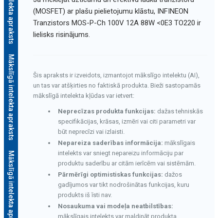
Mākslīgā intelekta apraksts
(MOSFET) ar plašu pielietojumu klāstu, INFINEON
Tranzistors MOS-P-Ch 100V 12A 88W <0E3 TO220 ir
lielisks risinājums.
Mākslīgā intelekta apraksts
Šis apraksts ir izveidots, izmantojot mākslīgo intelektu (AI),
un tas var atšķirties no faktiskā produkta. Bieži sastopamās
mākslīgā intelekta kļūdas var ietvert:
Neprecīzas produkta funkcijas:
dažas tehniskās
specifikācijas, krāsas, izmēri vai citi parametri var
būt neprecīzi vai izlaisti.
Nepareiza saderības informācija:
mākslīgais
intelekts var sniegt nepareizu informāciju par
Mākslīgā intelekta apraksts
produktu saderību ar citām ierīcēm vai sistēmām.
Pārmērīgi optimistiskas funkcijas:
dažos
gadījumos var tikt nodrošinātas funkcijas, kuru
produkts iš īsti nav.
Nosaukuma vai modeļa neatbilstības:
mākslīgais intelekts var maldināt produkta