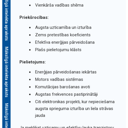
Mākslīgā intelekta apraksts
Vienkārša vadības shēma
Priekšrocības:
Augsta uzticamība un izturība
Zems pretestības koeficients
Efektīva enerģijas pārveidošana
Mākslīgā intelekta apraksts
Plašs pielietojumu klāsts
Pielietojums:
Enerģijas pārveidošanas iekārtas
Motors vadības sistēmas
Komutācijas barošanas avoti
Augstas frekvences pastiprinātāji
Citi elektronikas projekti, kur nepieciešama
augsta sprieguma izturība un liela strāvas
jauda
Ja meklējat uzticamu un efektīvu lauka tranzistoru