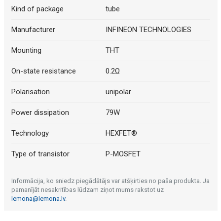
Kind of package
tube
Manufacturer
INFINEON TECHNOLOGIES
Mounting
THT
On-state resistance
0.2Ω
Polarisation
unipolar
Power dissipation
79W
Technology
HEXFET®
Type of transistor
P-MOSFET
Informācija, ko sniedz piegādātājs var atšķirties no paša produkta. Ja
pamanījāt nesakritības lūdzam ziņot mums rakstot uz
lemona@lemona.lv
.