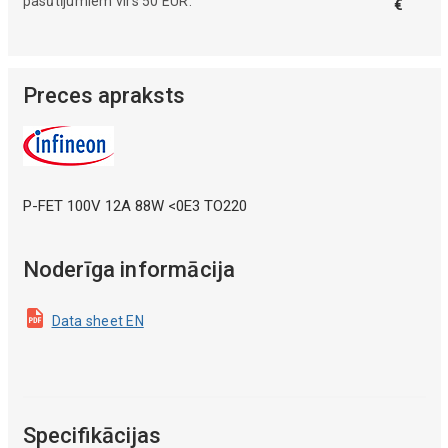
pasūtījumiem virs 50 EUR.
€
Preces apraksts
P-FET 100V 12A 88W <0E3 TO220
Noderīga informācija
Data sheet EN
Specifikācijas