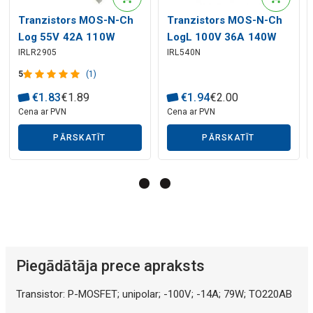
Mākslīgā intelekta apraksts
Tranzistors MOS-N-Ch
Tranzistors MOS-N-Ch
Log 55V 42A 110W
LogL 100V 36A 140W
IRLR2905
IRL540N
0.027R TO252AA(D-
0.044R TO22
Pak)
5
(1)
€
1
.
83
€
1
.
89
€
1
.
94
€
2
.
00
Cena ar PVN
Cena ar PVN
PĀRSKATĪT
PĀRSKATĪT
Piegādātāja prece apraksts
Transistor: P-MOSFET; unipolar; -100V; -14A; 79W; TO220AB