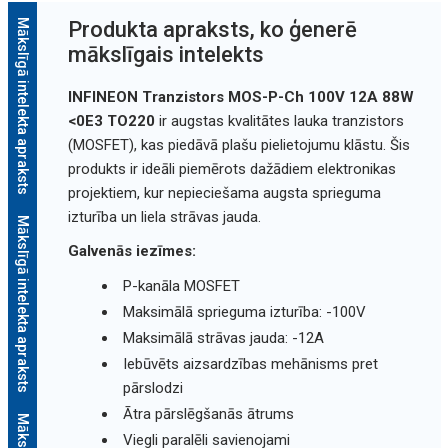
Mākslīgā intelekta apraksts
Produkta apraksts, ko ģenerē
mākslīgais intelekts
INFINEON Tranzistors MOS-P-Ch 100V 12A 88W
<0E3 TO220
ir augstas kvalitātes lauka tranzistors
(MOSFET), kas piedāvā plašu pielietojumu klāstu. Šis
produkts ir ideāli piemērots dažādiem elektronikas
projektiem, kur nepieciešama augsta sprieguma
izturība un liela strāvas jauda.
Mākslīgā intelekta apraksts
Galvenās iezīmes:
P-kanāla MOSFET
Maksimālā sprieguma izturība: -100V
Maksimālā strāvas jauda: -12A
Iebūvēts aizsardzības mehānisms pret
pārslodzi
Ātra pārslēgšanās ātrums
Viegli paralēli savienojami