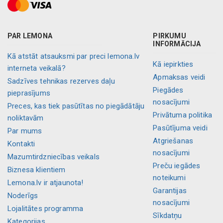
PAR LEMONA
PIRKUMU
INFORMĀCIJA
Kā atstāt atsauksmi par preci lemona.lv
Kā iepirkties
interneta veikalā?
Apmaksas veidi
Sadzīves tehnikas rezerves daļu
Piegādes
pieprasījums
nosacījumi
Preces, kas tiek pasūtītas no piegādātāju
Privātuma politika
noliktavām
Pasūtījuma veidi
Par mums
Atgriešanas
Kontakti
nosacījumi
Mazumtirdzniecības veikals
Preču iegādes
Biznesa klientiem
noteikumi
Lemona.lv ir atjaunota!
Garantijas
Noderīgs
nosacījumi
Lojalitātes programma
Sīkdatņu
Kategorijas