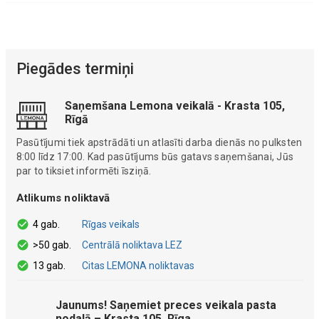
Piegādes termiņi
Saņemšana Lemona veikalā - Krasta 105,
Rīgā
Pasūtījumi tiek apstrādāti un atlasīti darba dienās no pulksten
8:00 līdz 17:00. Kad pasūtījums būs gatavs saņemšanai, Jūs
par to tiksiet informēti īsziņā.
Atlikums noliktavā
4 gab.
Rīgas veikals
>50 gab.
Centrālā noliktava LEZ
13 gab.
Citas LEMONA noliktavas
Jaunums! Saņemiet preces veikala pasta
nodaļā – Krasta 105, Rīga