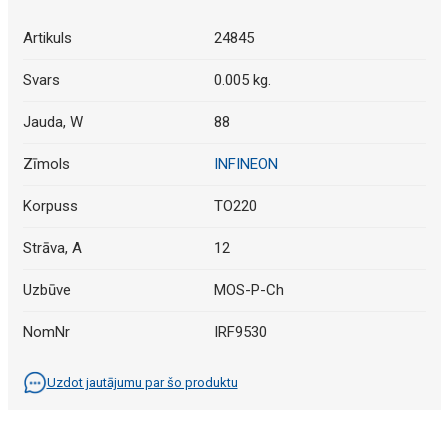
Artikuls
24845
Svars
0.005 kg.
Jauda, W
88
Zīmols
INFINEON
Korpuss
TO220
Strāva, A
12
Uzbūve
MOS-P-Ch
NomNr
IRF9530
Uzdot jautājumu par šo produktu