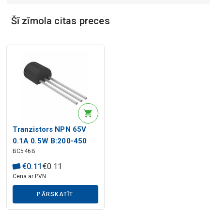
Šī zīmola citas preces
Mākslīgā intelekta apraksts
Tranzistors NPN 65V
0.1A 0.5W B:200-450
BC546B
TO92
€
0
.
11
€
0
.
11
Cena ar PVN
PĀRSKATĪT