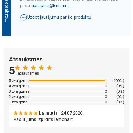
pastu:
aprasymai@lemona.lt
.
Uzdot jautājumu par šo produktu
Mākslīgā intelekta apraksts
Atsauksmes
5
1 atsauksmes
5 zvaigznes
1
(100%)
4 zvaigznes
0
(0%)
Mākslīgā intelekta apraksts
3 zvaigznes
0
(0%)
2 zvaigznes
0
(0%)
1 zvaigzne
0
(0%)
Laimutis
24.07.2026.
Pasūtījums izpildīts lemona.lt