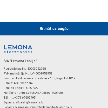
Ritināt uz augšu
SIA "Lemona Latvija"
Reģistrācijas Nr.: 40003952958
PVN maksātāja Nr.: LV40003952958
Jurid. un Fakt. adrese: Krasta iela 105, Rīga, LV-1019
Banka: AS Swedbank
Bankas kods: HABALV22
Norēķinu konts: LV89HABA0551018001906
Tālr. nr.: +371 67605495
E-pasts:
atbalsts@lemona.lv
E-pasts biznesam:
vairumtirdznieciba@lemona.lv