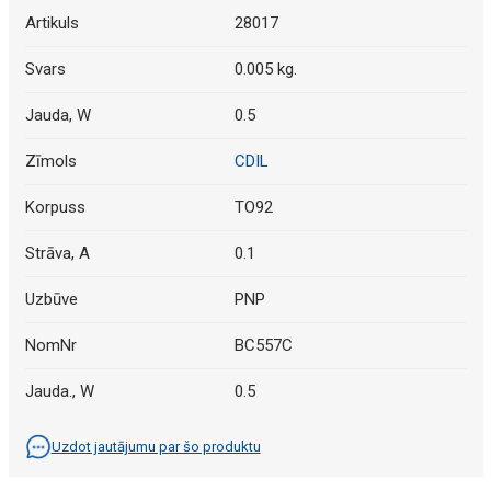
Artikuls
28017
Svars
0.005 kg.
Jauda, W
0.5
Zīmols
CDIL
Korpuss
TO92
Strāva, A
0.1
Uzbūve
PNP
NomNr
BC557C
Jauda., W
0.5
Uzdot jautājumu par šo produktu