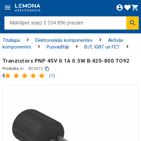
Titullapa
Elektroniskās komponentes
Aktīvās
komponentes
Pusvadītāji
BJT, IGBT un FET
Tranzistori
Tranzistors PNP 45V 0.1A 0.5W B:420-800 TO92
Produkta nr.:
BC557C
(1)
5