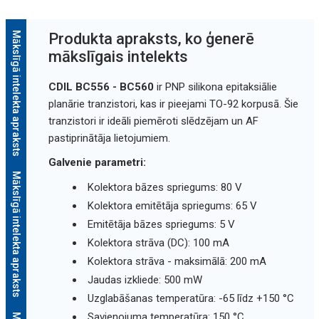
Mākslīgā intelekta apraksts
Produkta apraksts, ko ģenerē
mākslīgais intelekts
CDIL BC556 - BC560
ir PNP silikona epitaksiālie
planārie tranzistori, kas ir pieejami TO-92 korpusā. Šie
tranzistori ir ideāli piemēroti slēdzējam un AF
pastiprinātāja lietojumiem.
Galvenie parametri:
Mākslīgā intelekta apraksts
Kolektora bāzes spriegums: 80 V
Kolektora emitētāja spriegums: 65 V
Emitētāja bāzes spriegums: 5 V
Kolektora strāva (DC): 100 mA
Kolektora strāva - maksimālā: 200 mA
Jaudas izkliede: 500 mW
Uzglabāšanas temperatūra: -65 līdz +150 °C
Savienojuma temperatūra: 150 °C