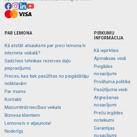
PAR LEMONA
PIRKUMU
INFORMĀCIJA
Kā atstāt atsauksmi par preci lemona.lv
Kā iepirkties
interneta veikalā?
Apmaksas veidi
Sadzīves tehnikas rezerves daļu
Piegādes
pieprasījums
nosacījumi
Preces, kas tiek pasūtītas no piegādātāju
Privātuma politika
noliktavām
Pasūtījuma veidi
Par mums
Atgriešanas
Kontakti
nosacījumi
Mazumtirdzniecības veikals
Preču iegādes
Biznesa klientiem
noteikumi
Lemona.lv ir atjaunota!
Garantijas
Noderīgs
nosacījumi