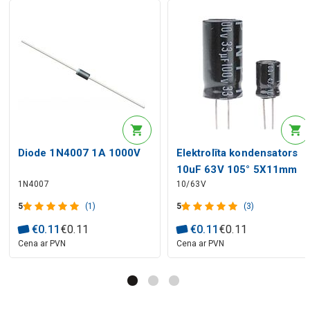
Diode 1N4007 1A 1000V
Elektrolīta kondensators
10uF 63V 105° 5X11mm
1N4007
10/63V
RoHS
5
(1)
5
(3)
€
0
.
11
€
0
.
11
€
0
.
11
€
0
.
11
Cena ar PVN
Cena ar PVN