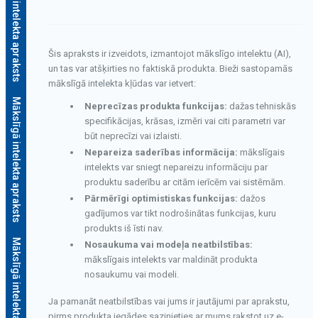
Mākslīgā intelekta apraksts
Šis apraksts ir izveidots, izmantojot mākslīgo intelektu (AI),
un tas var atšķirties no faktiskā produkta. Bieži sastopamās
mākslīgā intelekta kļūdas var ietvert:
Mākslīgā intelekta apraksts
Neprecīzas produkta funkcijas:
dažas tehniskās
specifikācijas, krāsas, izmēri vai citi parametri var
būt neprecīzi vai izlaisti.
Nepareiza saderības informācija:
mākslīgais
intelekts var sniegt nepareizu informāciju par
produktu saderību ar citām ierīcēm vai sistēmām.
Pārmērīgi optimistiskas funkcijas:
dažos
gadījumos var tikt nodrošinātas funkcijas, kuru
produkts iš īsti nav.
Mākslīgā intelekta apraksts
Nosaukuma vai modeļa neatbilstības:
mākslīgais intelekts var maldināt produkta
nosaukumu vai modeli.
Ja pamanāt neatbilstības vai jums ir jautājumi par aprakstu,
pirms produkta iegādes sazinieties ar mums rakstot uz e-