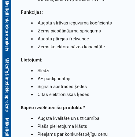
Mākslīgā intelekta apraksts
Funkcijas:
Augsta strāvas ieguvuma koeficients
Zems piesātinājuma spriegums
Augsta pārejas frekvence
Zems kolektora bāzes kapacitāte
Lietojumi:
Mākslīgā intelekta apraksts
Slēdži
AF pastiprinātāji
Signāla apstrādes ķēdes
Citas elektroniskās ķēdes
Kāpēc izvēlēties šo produktu?
Augsta kvalitāte un uzticamība
Plašs pielietojuma klāsts
Pieejams par konkurētspējīgu cenu