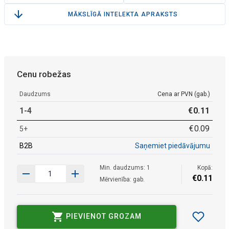
MĀKSLĪGĀ INTELEKTA APRAKSTS
Cenu robežas
Daudzums
Cena ar PVN (gab.)
1-4
€
0
.
11
€
0
.
09
5+
B2B
Saņemiet piedāvājumu
Min. daudzums: 1
Kopā:
€
0
.
11
Mērvienība: gab.
PIEVIENOT GROZAM