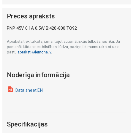
Preces apraksts
PNP 45V 0.1A 0.5W B:420-800 TO92
Apraksts tiek tulkots, izmantojot automātiskās tulkošanas rīku. Ja
pamanāt kādas neatbilstības, lūdzu, paziņojiet mums rakstot uz e-
pastu
apraksti@lemona.lv
.
Noderīga informācija
Data sheet EN
Specifikācijas